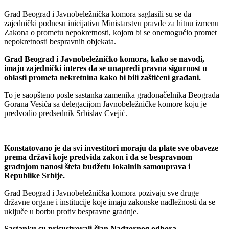
Grad Beograd i Javnobeležnička komora saglasili su se da
zajednički podnesu inicijativu Ministarstvu pravde za hitnu izmenu
Zakona o prometu nepokretnosti, kojom bi se onemogućio promet
nepokretnosti bespravnih objekata.
Grad Beograd i Javnobeležničko komora, kako se navodi,
imaju zajednički interes da se unapredi pravna sigurnost u
oblasti prometa nekretnina kako bi bili zaštićeni građani.
To je saopšteno posle sastanka zamenika gradonačelnika Beograda
Gorana Vesića sa delegacijom Javnobeležničke komore koju je
predvodio predsednik Srbislav Cvejić.
Konstatovano je da svi investitori moraju da plate sve obaveze
prema državi koje predviđa zakon i da se bespravnom
gradnjom nanosi šteta budžetu lokalnih samouprava i
Republike Srbije.
Grad Beograd i Javnobeležnička komora pozivaju sve druge
državne organe i institucije koje imaju zakonske nadležnosti da se
uključe u borbu protiv bespravne gradnje.
Sastanku su prisustvovali član Nadzornog odbora