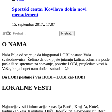
Sportski centar Kovilovo dobio novi
menadžment
15. septembar 2017., 17:07
Traži:
Pretraži
O NAMA
Naša želja od starta je da blog/portal LOBI postane Vaša
svakodnevnica. Želimo da dok pijete jutarnju kaficu, odmarate posle
posla ili se spremate za spavanje, posetite LOBI, pregledate vesti iz
Vašeg kraja i opet nam dođete sutradan 😉
Da LOBI postane i Vaš HOBI – LOBI kao HOBI
LOKALNE VESTI
Najnovije vesti i informacije iz naselja Borča, Krnjača, Kotež,
Padinska Skela, Kovilovo, Ovča, Jabučki rit, Glogonjski rit, Besni