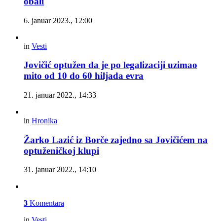
obali
6. januar 2023., 12:00
in
Vesti
Jovičić optužen da je po legalizaciji uzimao
mito od 10 do 60 hiljada evra
21. januar 2022., 14:33
in
Hronika
Žarko Lazić iz Borče zajedno sa Jovičićem na
optuženičkoj klupi
31. januar 2022., 14:10
3
Komentara
in
Vesti