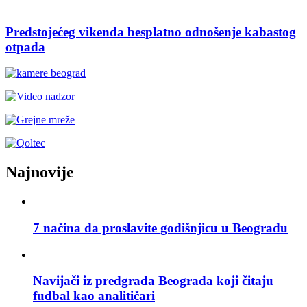
Predstojećeg vikenda besplatno odnošenje kabastog
otpada
Najnovije
7 načina da proslavite godišnjicu u Beogradu
Navijači iz predgrađa Beograda koji čitaju
fudbal kao analitičari