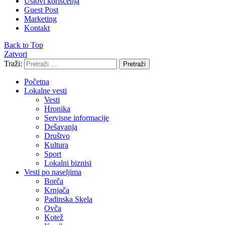
Uslovi korišćenja
Guest Post
Marketing
Kontakt
Back to Top
Zatvori
Traži:
Pretraži
Početna
Lokalne vesti
Vesti
Hronika
Servisne informacije
Dešavanja
Društvo
Kultura
Sport
Lokalni biznisi
Vesti po naseljima
Borča
Krnjača
Padinska Skela
Ovča
Kotež