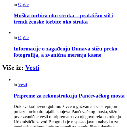
in
Opšte
Muška torbica oko struka – praktičan stil i
trendi ženske torbice oko struka
in
Opšte
Informacije o zagađenju Dunava stižu preko
fotografija, a zvanična merenja kasne
Više iz:
Vesti
in
Vesti
Pripreme za rekonstrukciju Pančevačkog mosta
Dok svakodnevno gubimo živce u gužvama i sa strepnjom
prelaze preko dotrajalih spojeva Pančevačkog mosta, stižu
prve zvanične vesti o pripremama za njegovu rekonstrukciju.
Urbanistički zavod Beograda je raspisao javnu nabavku za
geodetske usluge, koje su temelj za izradu Plana detaljne