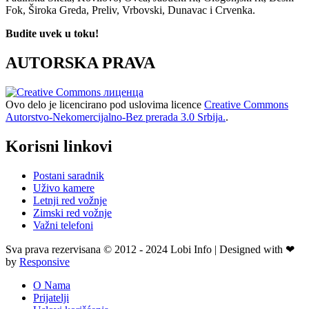
Fok, Široka Greda, Preliv, Vrbovski, Dunavac i Crvenka.
Budite uvek u toku!
AUTORSKA PRAVA
Ovo delo je licencirano pod uslovima licence
Creative Commons
Autorstvo-Nekomercijalno-Bez prerada 3.0 Srbija.
.
Korisni linkovi
Postani saradnik
Uživo kamere
Letnji red vožnje
Zimski red vožnje
Važni telefoni
Sva prava rezervisana © 2012 - 2024 Lobi Info | Designed with ❤
by
Responsive
O Nama
Prijatelji