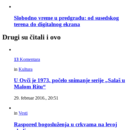
Slobodno vreme u predgrađu: od susedskog
terena do digitalnog ekrana
Drugi su čitali i ovo
13
Komentara
in
Kultura
U Ovči je 1973. počelo snimanje serije „Salaš u
Malom Ritu“
29. februar 2016., 20:51
in
Vesti
Raspored bogosluženja u crkvama na levoj