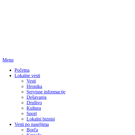
Menu
Početna
Lokalne vesti
Vesti
Hronika
Servisne informacije
Dešavanja
Društvo
Kultura
Sport
Lokalni biznisi
Vesti po naseljima
Borča