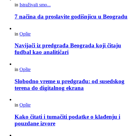
in
Istraživali smo...
7 načina da proslavite godišnjicu u Beogradu
in
Opšte
Navijači iz predgrađa Beograda koji čitaju
fudbal kao analitičari
in
Opšte
Slobodno vreme u predgrađu: od susedskog
terena do digitalnog ekrana
in
Opšte
Kako čitati i tumačiti podatke o klađenju i
pouzdane izvore