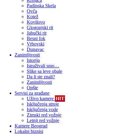
Krnjača
Padinska Skela
Ovča
Kotež
Kovilovo
Glogonjski rit
Jabučki rit
Besni fok
Vrbovski
Dunavac
Zanimljivosti
Istorija
Istraživali smo…
Slike sa leve obale
Da li ste znali?
Zanimljivosti
Opšte
Servisi za građane
Uživo kamere
HIT
Isključenja struje
Isključenja vode
Zimski red vožnje
Letnji red vožnje
Kamere Beograd
Lokalni biznisi