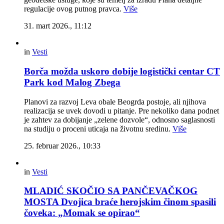
regulacije ovog putnog pravca.
Više
31. mart 2026., 11:12
in
Vesti
Borča možda uskoro dobije logistički centar CT
Park kod Malog Zbega
Planovi za razvoj Leva obale Beogrda postoje, ali njihova
realizacija se uvek dovodi u pitanje. Pre nekoliko dana podnet
je zahtev za dobijanje „zelene dozvole“, odnosno saglasnosti
na studiju o proceni uticaja na životnu sredinu.
Više
25. februar 2026., 10:33
in
Vesti
MLADIĆ SKOČIO SA PANČEVAČKOG
MOSTA Dvojica braće herojskim činom spasili
čoveka: „Momak se opirao“