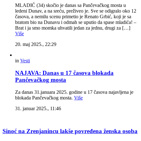
MLADIĆ (34) skočio je danas sa Pančevačkog mosta u
ledeni Dunav, a na sreću, preživeo je. Sve se odigralo oko 12
časova, a nemilu scenu primetio je Renato Grbić, koji je sa
bratom bio na Dunavu i odmah se uputio da spase mladića! –
Brat i ja smo momka uhvatili jedan za jednu, drugi za […]
Više
20. maj 2025., 22:29
in
Vesti
NAJAVA: Danas u 17 časova blokada
Pančevačkog mosta
Za danas 31.januara 2025. godine u 17 časova najavljena je
blokada Pančevačkog mosta.
Više
31. januar 2025., 11:46
Sinoć na Zrenjanincu lakše povređena ženska osoba