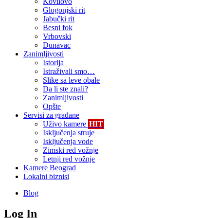
Kovilovo
Glogonjski rit
Jabučki rit
Besni fok
Vrbovski
Dunavac
Zanimljivosti
Istorija
Istraživali smo…
Slike sa leve obale
Da li ste znali?
Zanimljivosti
Opšte
Servisi za građane
Uživo kamere
HIT
Isključenja struje
Isključenja vode
Zimski red vožnje
Letnji red vožnje
Kamere Beograd
Lokalni biznisi
Blog
Log In