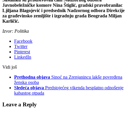
Javnobeležničke komore Nina Štiglić, gradski pravobranilac
Ljiljana Blagojević i predsednik Nadzornog odbora Direkcije
za građevinsko zemljište i izgradnju grada Beograda Miljan
Karličić.
Izvor: Politika
Facebook
Twitter
Pinterest
LinkedIn
Vidi još
Prethodna objava
Sinoć na Zrenjanincu lakše povređena
ženska osoba
Sledeća objava
Predstojećeg vikenda besplatno odnošenje
kabastog otpada
Leave a Reply