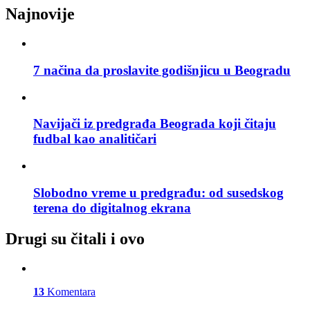
Najnovije
7 načina da proslavite godišnjicu u Beogradu
Navijači iz predgrađa Beograda koji čitaju
fudbal kao analitičari
Slobodno vreme u predgrađu: od susedskog
terena do digitalnog ekrana
Drugi su čitali i ovo
13
Komentara