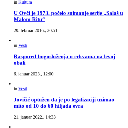
in
Kultura
U Ovči je 1973. počelo snimanje serije „Salaš u
Malom Ritu“
29. februar 2016., 20:51
in
Vesti
Raspored bogosluženja u crkvama na levoj
obali
6. januar 2023., 12:00
in
Vesti
Jovičić optužen da je po legalizaciji uzimao
mito od 10 do 60 hiljada evra
21. januar 2022., 14:33