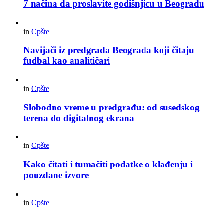
7 načina da proslavite godišnjicu u Beogradu
in
Opšte
Navijači iz predgrađa Beograda koji čitaju
fudbal kao analitičari
in
Opšte
Slobodno vreme u predgrađu: od susedskog
terena do digitalnog ekrana
in
Opšte
Kako čitati i tumačiti podatke o klađenju i
pouzdane izvore
in
Opšte