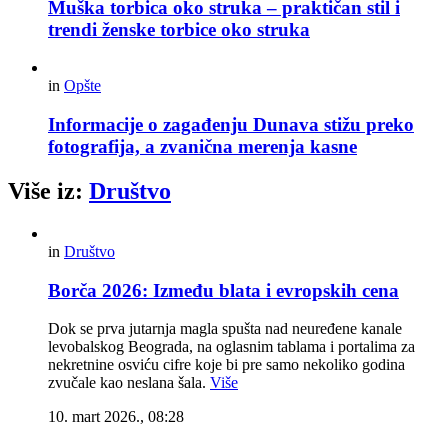
Muška torbica oko struka – praktičan stil i
trendi ženske torbice oko struka
in
Opšte
Informacije o zagađenju Dunava stižu preko
fotografija, a zvanična merenja kasne
Više iz:
Društvo
in
Društvo
Borča 2026: Između blata i evropskih cena
Dok se prva jutarnja magla spušta nad neuređene kanale
levobalskog Beograda, na oglasnim tablama i portalima za
nekretnine osviću cifre koje bi pre samo nekoliko godina
zvučale kao neslana šala.
Više
10. mart 2026., 08:28