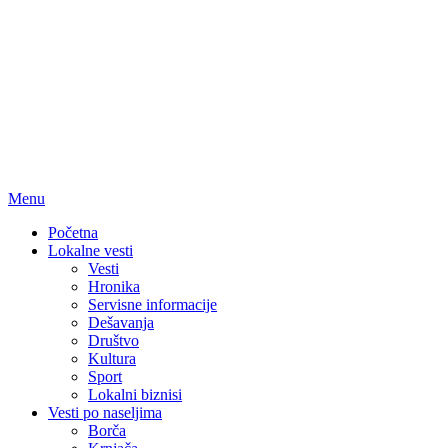
Menu
Početna
Lokalne vesti
Vesti
Hronika
Servisne informacije
Dešavanja
Društvo
Kultura
Sport
Lokalni biznisi
Vesti po naseljima
Borča