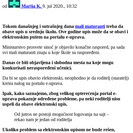
od
Marija K.
9. jul 2020., 10:32
Tokom današnjeg i sutrašnjeg dana
mali maturanti
treba da
obave upis u srednju školu. Ove godine upis može da se obavi i
elektronskim putem na portalu e-uprava.
Ministarstvo prosvete sinoć je objavilo konačne raspored, pa sada
svi mali maturanti znaju u koje škole su raspoređeni.
Danas će biti objavljena i slobodna mesta na koje mogu
konkurisati neraspoređeni učenici.
Da bi se upis obavio elektronski, neophodno je da roditelj (staratelj)
kreira nalog na portalu e-uprava.
Ipak, kako saznajemo, zbog velikog opterećenja portal e-
uprava pokazuje određene probleme, pa neki roditelji nisu
uspeli da obave elektronski upis.
Od jutros ne postoji mogućnost logovanja na sajt –
rekao nam je jedan od roditelja
Ukoliko problem sa elektronskim upisom ne bude rešen,