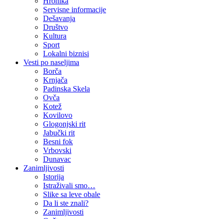
Hronika
Servisne informacije
Dešavanja
Društvo
Kultura
Sport
Lokalni biznisi
Vesti po naseljima
Borča
Krnjača
Padinska Skela
Ovča
Kotež
Kovilovo
Glogonjski rit
Jabučki rit
Besni fok
Vrbovski
Dunavac
Zanimljivosti
Istorija
Istraživali smo…
Slike sa leve obale
Da li ste znali?
Zanimljivosti