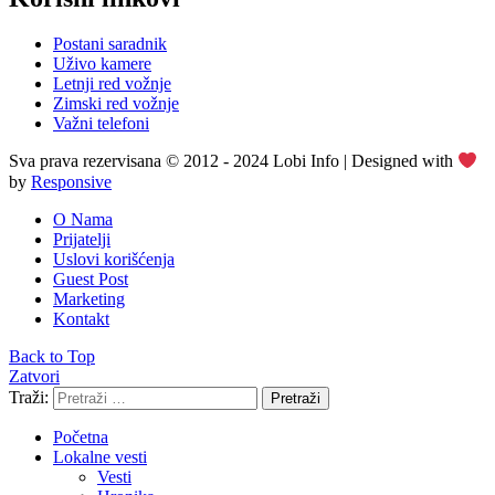
Postani saradnik
Uživo kamere
Letnji red vožnje
Zimski red vožnje
Važni telefoni
Sva prava rezervisana © 2012 - 2024 Lobi Info | Designed with
by
Responsive
O Nama
Prijatelji
Uslovi korišćenja
Guest Post
Marketing
Kontakt
Back to Top
Zatvori
Traži:
Pretraži
Početna
Lokalne vesti
Vesti