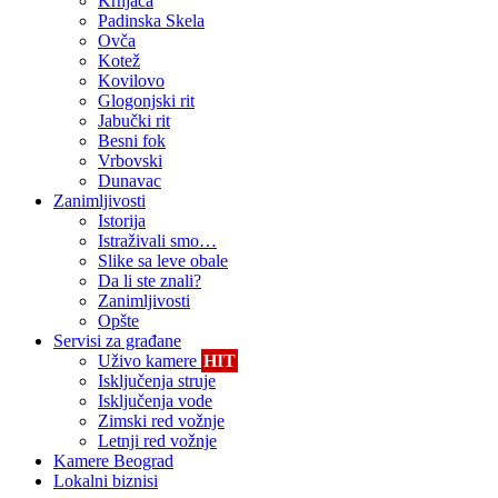
Krnjača
Padinska Skela
Ovča
Kotež
Kovilovo
Glogonjski rit
Jabučki rit
Besni fok
Vrbovski
Dunavac
Zanimljivosti
Istorija
Istraživali smo…
Slike sa leve obale
Da li ste znali?
Zanimljivosti
Opšte
Servisi za građane
Uživo kamere
HIT
Isključenja struje
Isključenja vode
Zimski red vožnje
Letnji red vožnje
Kamere Beograd
Lokalni biznisi