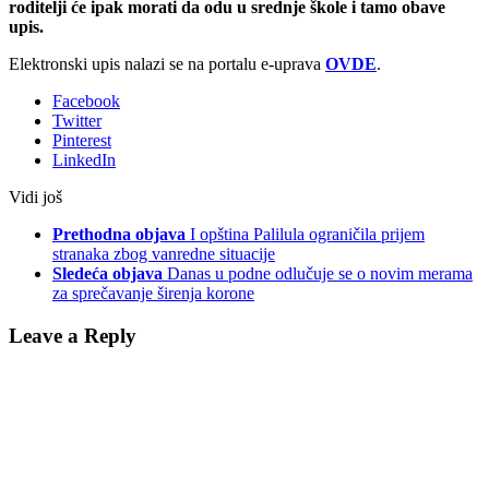
roditelji će ipak morati da odu u srednje škole i tamo obave
upis.
Elektronski upis nalazi se na portalu e-uprava
OVDE
.
Facebook
Twitter
Pinterest
LinkedIn
Vidi još
Prethodna objava
I opština Palilula ograničila prijem
stranaka zbog vanredne situacije
Sledeća objava
Danas u podne odlučuje se o novim merama
za sprečavanje širenja korone
Leave a Reply