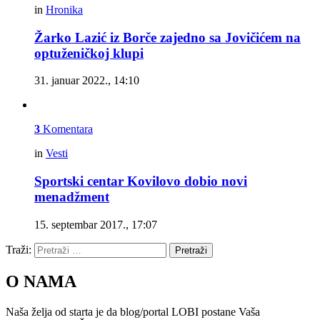
in
Hronika
Žarko Lazić iz Borče zajedno sa Jovičićem na
optuženičkoj klupi
31. januar 2022., 14:10
3
Komentara
in
Vesti
Sportski centar Kovilovo dobio novi
menadžment
15. septembar 2017., 17:07
Traži:
Pretraži
O NAMA
Naša želja od starta je da blog/portal LOBI postane Vaša