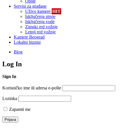
Opšte
Servisi za građane
Uživo kamere
HIT
Isključenja struje
Isključenja vode
Zimski red vožnje
Letnji red vožnje
Kamere Beograd
Lokalni biznisi
Blog
Log In
Sign In
Korisničko ime ili adresa e-pošte
Lozinka
Zapamti me