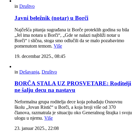
in
Društvo
Javni beležnik (notar) u Borči
Najčešća pitanja sugrađana iz Borče proteklih godina su bila
„Jel ima notara u Borči“, „Gde se nalazi najbliži notar u
Borči“ i slična, stoga smo odlučili da se malo pozabavimo
pomenutom temom.
Više
19. decembar 2025., 08:45
in
Dešavanja
,
Društvo
BORČA STALA UZ PROSVETARE: Roditelji
ne šalju decu na nastavu
Neformalna grupa roditelja dece koja pohađaju Osnovnu
školu „Jovan Ristić“ u Borči, a koja broji više od 370
članova, razmatrala je situaciju oko Generalnog štrajka i svoju
ulogu u njemu.
Više
23. januar 2025., 22:08