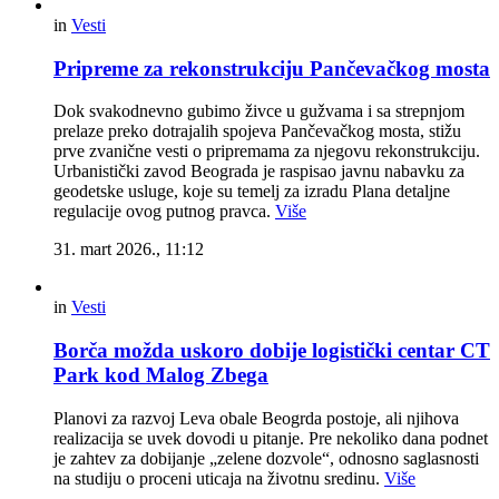
in
Vesti
Pripreme za rekonstrukciju Pančevačkog mosta
Dok svakodnevno gubimo živce u gužvama i sa strepnjom
prelaze preko dotrajalih spojeva Pančevačkog mosta, stižu
prve zvanične vesti o pripremama za njegovu rekonstrukciju.
Urbanistički zavod Beograda je raspisao javnu nabavku za
geodetske usluge, koje su temelj za izradu Plana detaljne
regulacije ovog putnog pravca.
Više
31. mart 2026., 11:12
in
Vesti
Borča možda uskoro dobije logistički centar CT
Park kod Malog Zbega
Planovi za razvoj Leva obale Beogrda postoje, ali njihova
realizacija se uvek dovodi u pitanje. Pre nekoliko dana podnet
je zahtev za dobijanje „zelene dozvole“, odnosno saglasnosti
na studiju o proceni uticaja na životnu sredinu.
Više