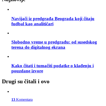
Navijači iz predgrađa Beograda koji čitaju
fudbal kao analitičari
Slobodno vreme u predgrađu: od susedskog
terena do digitalnog ekrana
Kako čitati i tumačiti podatke o klađenju i
pouzdane izvore
Drugi su čitali i ovo
13
Komentara