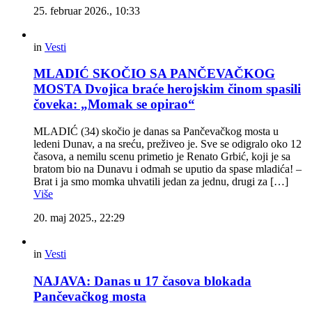
25. februar 2026., 10:33
in
Vesti
MLADIĆ SKOČIO SA PANČEVAČKOG
MOSTA Dvojica braće herojskim činom spasili
čoveka: „Momak se opirao“
MLADIĆ (34) skočio je danas sa Pančevačkog mosta u
ledeni Dunav, a na sreću, preživeo je. Sve se odigralo oko 12
časova, a nemilu scenu primetio je Renato Grbić, koji je sa
bratom bio na Dunavu i odmah se uputio da spase mladića! –
Brat i ja smo momka uhvatili jedan za jednu, drugi za […]
Više
20. maj 2025., 22:29
in
Vesti
NAJAVA: Danas u 17 časova blokada
Pančevačkog mosta