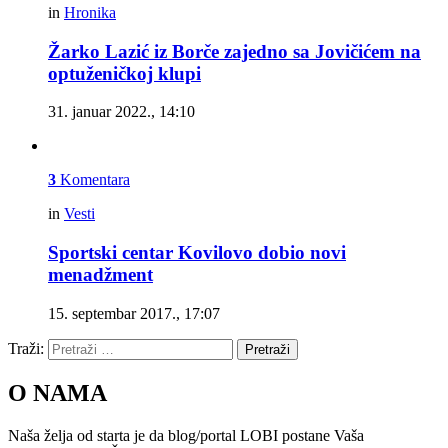
in
Hronika
Žarko Lazić iz Borče zajedno sa Jovičićem na
optuženičkoj klupi
31. januar 2022., 14:10
3
Komentara
in
Vesti
Sportski centar Kovilovo dobio novi
menadžment
15. septembar 2017., 17:07
Traži:
Pretraži
O NAMA
Naša želja od starta je da blog/portal LOBI postane Vaša