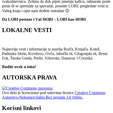
svakodnevnica. Želimo da dok pijete jutarnju kaficu, odmarate posle
posla ili se spremate za spavanje, posetite LOBI, pregledate vesti iz
Vašeg kraja i opet nam dođete sutradan 😉
Da LOBI postane i Vaš HOBI – LOBI kao HOBI
LOKALNE VESTI
Najnovije vesti i informacije iz naselja Borča, Krnjača, Kotež,
Padinska Skela, Kovilovo, Ovča, Jabučki rit, Glogonjski rit, Besni
Fok, Široka Greda, Preliv, Vrbovski, Dunavac i Crvenka.
Budite uvek u toku!
AUTORSKA PRAVA
Ovo delo je licencirano pod uslovima licence
Creative Commons
Autorstvo-Nekomercijalno-Bez prerada 3.0 Srbija.
.
Korisni linkovi