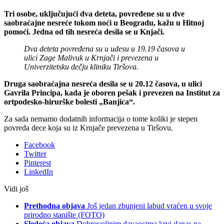
Tri osobe, uključujući dva deteta, povređene su u dve
saobraćajne nesreće tokom noći u Beogradu, kažu u Hitnoj
pomoći. Jedna od tih nesreća desila se u Knjači.
Dva deteta povređena su u udesu u 19.19 časova u
ulici Zage Malivuk u Krnjači i prevezena u
Univerzitetsku dečju kliniku Tiršova.
Druga saobraćajna nesreća desila se u 20.12 časova, u ulici
Gavrila Principa, kada je oboren pešak i prevezen na Institut za
ortpodesko-hirurške bolesti „Banjica“.
Za sada nemamo dodatnih informacija o tome koliki je stepen
povreda dece koja su iz Krnjače prevezena u Tiršovu.
Facebook
Twitter
Pinterest
LinkedIn
Vidi još
Prethodna objava
Još jedan zbunjeni labud vraćen u svoje
prirodno stanište (FOTO)
Sledeća objava
Dobrovoljnim davaocima krvi danas na