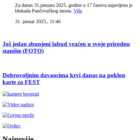
Za danas 31.januara 2025. godine u 17 časova najavljena je
blokada Pančevačkog mosta.
Više
31. januar 2025., 11:46
Još jedan zbunjeni labud vraćen u svoje prirodno
stanište (FOTO)
Dobrovoljnim davaocima krvi danas na poklon
karte za FEST
Najnovije