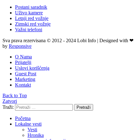
Postani saradnik
Uživo kamere
Letnji red vožnje
Zimski red vožnje
Važni telefoni
Sva prava rezervisana © 2012 - 2024 Lobi Info | Designed with ❤
by
Responsive
O Nama
Prijatelji
Uslovi korišćenja
Guest Post
Marketing
Kontakt
Back to Top
Zatvori
Traži:
Pretraži
Početna
Lokalne vesti
Vesti
Hronika