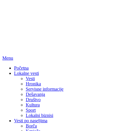
Menu
Početna
Lokalne vesti
Vesti
Hronika
Servisne informacije
Dešavanja
Društvo
Kultura
Sport
Lokalni biznisi
Vesti po naseljima
Borča