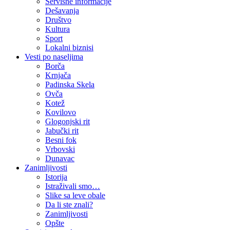
Servisne informacije
Dešavanja
Društvo
Kultura
Sport
Lokalni biznisi
Vesti po naseljima
Borča
Krnjača
Padinska Skela
Ovča
Kotež
Kovilovo
Glogonjski rit
Jabučki rit
Besni fok
Vrbovski
Dunavac
Zanimljivosti
Istorija
Istraživali smo…
Slike sa leve obale
Da li ste znali?
Zanimljivosti
Opšte