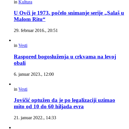
in
Kultura
U Ovči je 1973. počelo snimanje serije „Salaš u
Malom Ritu“
29. februar 2016., 20:51
in
Vesti
Raspored bogosluženja u crkvama na levoj
obali
6. januar 2023., 12:00
in
Vesti
Jovičić optužen da je po legalizaciji uzimao
mito od 10 do 60 hiljada evra
21. januar 2022., 14:33