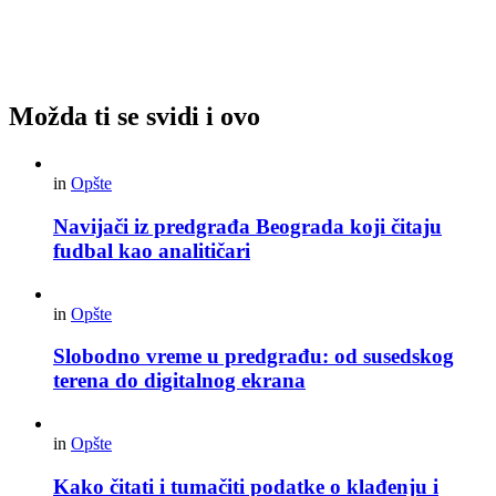
Možda ti se svidi i ovo
in
Opšte
Navijači iz predgrađa Beograda koji čitaju
fudbal kao analitičari
in
Opšte
Slobodno vreme u predgrađu: od susedskog
terena do digitalnog ekrana
in
Opšte
Kako čitati i tumačiti podatke o klađenju i