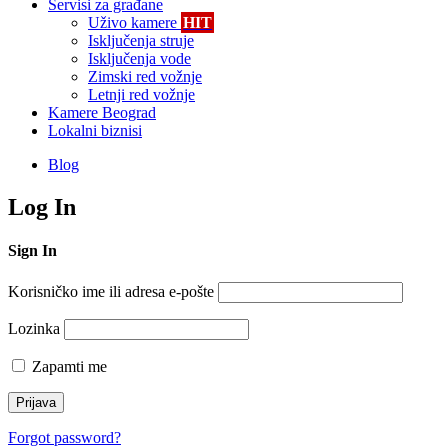
Servisi za građane
Uživo kamere
HIT
Isključenja struje
Isključenja vode
Zimski red vožnje
Letnji red vožnje
Kamere Beograd
Lokalni biznisi
Blog
Log In
Sign In
Korisničko ime ili adresa e-pošte
Lozinka
Zapamti me
Forgot password?