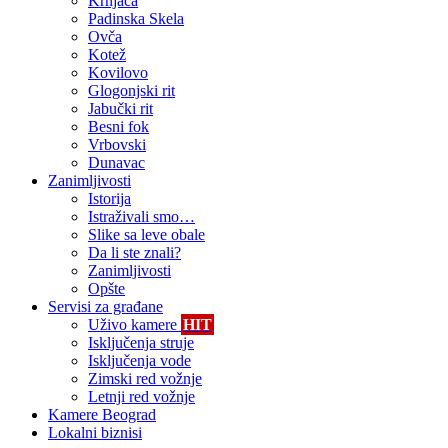
Krnjača
Padinska Skela
Ovča
Kotež
Kovilovo
Glogonjski rit
Jabučki rit
Besni fok
Vrbovski
Dunavac
Zanimljivosti
Istorija
Istraživali smo…
Slike sa leve obale
Da li ste znali?
Zanimljivosti
Opšte
Servisi za građane
Uživo kamere
HIT
Isključenja struje
Isključenja vode
Zimski red vožnje
Letnji red vožnje
Kamere Beograd
Lokalni biznisi