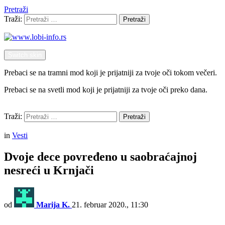
Pretraži
Traži:
Pretraži
Switch skin
Prebaci se na tramni mod koji je prijatniji za tvoje oči tokom večeri.
Prebaci se na svetli mod koji je prijatniji za tvoje oči preko dana.
Pretraži
Traži:
Pretraži
Menu
in
Vesti
Dvoje dece povređeno u saobraćajnoj
nesreći u Krnjači
od
Marija K.
21. februar 2020., 11:30