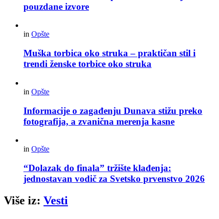
pouzdane izvore
in
Opšte
Muška torbica oko struka – praktičan stil i
trendi ženske torbice oko struka
in
Opšte
Informacije o zagađenju Dunava stižu preko
fotografija, a zvanična merenja kasne
in
Opšte
“Dolazak do finala” tržište klađenja:
jednostavan vodič za Svetsko prvenstvo 2026
Više iz:
Vesti