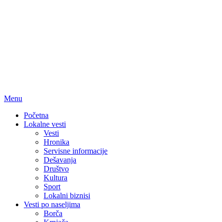
Menu
Početna
Lokalne vesti
Vesti
Hronika
Servisne informacije
Dešavanja
Društvo
Kultura
Sport
Lokalni biznisi
Vesti po naseljima
Borča