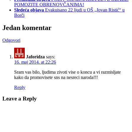
POMOZITE OBRENOVČANIMA!
Sledeća objava
Evakuisano 22 ljudi u OŠ „Jovan Ristić“ u
Borči
Jedan komentar
Odgovori
Jaforidza
says:
16. maj 2014. at 22:26
Sram vas bilo, ljudima zivoti vise o koncu a vi razmisljate
kako da promovisete sns na nesreci naroda!!!
Reply
Leave a Reply