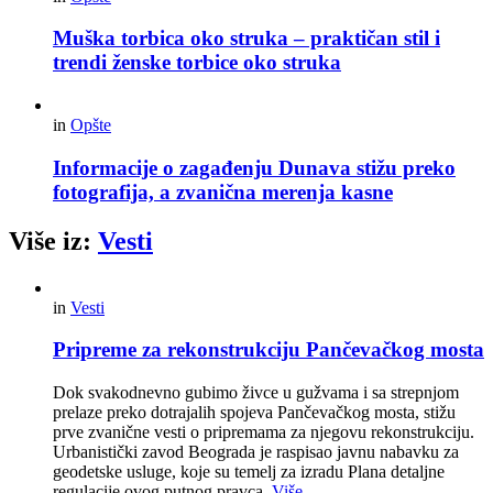
Muška torbica oko struka – praktičan stil i
trendi ženske torbice oko struka
in
Opšte
Informacije o zagađenju Dunava stižu preko
fotografija, a zvanična merenja kasne
Više iz:
Vesti
in
Vesti
Pripreme za rekonstrukciju Pančevačkog mosta
Dok svakodnevno gubimo živce u gužvama i sa strepnjom
prelaze preko dotrajalih spojeva Pančevačkog mosta, stižu
prve zvanične vesti o pripremama za njegovu rekonstrukciju.
Urbanistički zavod Beograda je raspisao javnu nabavku za
geodetske usluge, koje su temelj za izradu Plana detaljne
regulacije ovog putnog pravca.
Više