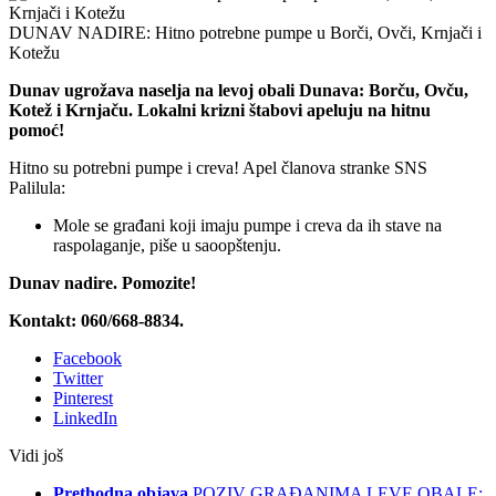
DUNAV NADIRE: Hitno potrebne pumpe u Borči, Ovči, Krnjači i
Kotežu
Dunav ugrožava naselja na levoj obali Dunava: Borču, Ovču,
Kotež i Krnjaču. Lokalni krizni štabovi apeluju na hitnu
pomoć!
Hitno su potrebni pumpe i creva! Apel članova stranke SNS
Palilula:
Mole se građani koji imaju pumpe i creva da ih stave na
raspolaganje, piše u saoopštenju.
Dunav nadire. Pomozite!
Kontakt: 060/668-8834.
Facebook
Twitter
Pinterest
LinkedIn
Vidi još
Prethodna objava
POZIV GRAĐANIMA LEVE OBALE: