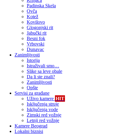
Krnjača
Padinska Skela
Ovča
Kotež
Kovilovo
Glogonjski rit
Jabučki rit
Besni fok
Vrbovski
Dunavac
Zanimljivosti
Istorija
Istraživali smo…
Slike sa leve obale
Da li ste znali?
Zanimljivosti
Opšte
Servisi za građane
Uživo kamere
HIT
Isključenja struje
Isključenja vode
Zimski red vožnje
Letnji red vožnje
Kamere Beograd
Lokalni biznisi