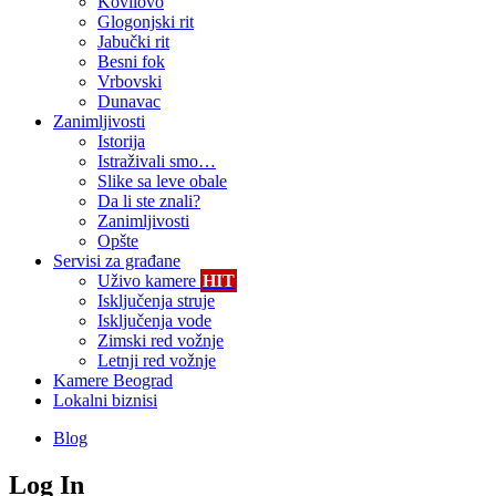
Kovilovo
Glogonjski rit
Jabučki rit
Besni fok
Vrbovski
Dunavac
Zanimljivosti
Istorija
Istraživali smo…
Slike sa leve obale
Da li ste znali?
Zanimljivosti
Opšte
Servisi za građane
Uživo kamere
HIT
Isključenja struje
Isključenja vode
Zimski red vožnje
Letnji red vožnje
Kamere Beograd
Lokalni biznisi
Blog
Log In