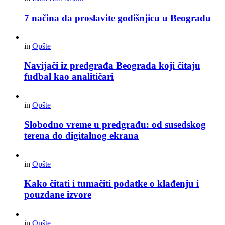
7 načina da proslavite godišnjicu u Beogradu
in
Opšte
Navijači iz predgrađa Beograda koji čitaju
fudbal kao analitičari
in
Opšte
Slobodno vreme u predgrađu: od susedskog
terena do digitalnog ekrana
in
Opšte
Kako čitati i tumačiti podatke o klađenju i
pouzdane izvore
in
Opšte