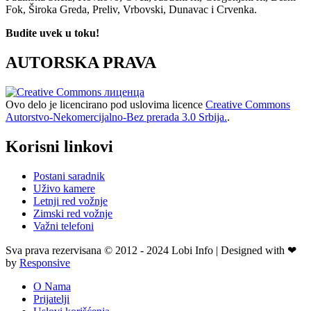
Fok, Široka Greda, Preliv, Vrbovski, Dunavac i Crvenka.
Budite uvek u toku!
AUTORSKA PRAVA
Ovo delo je licencirano pod uslovima licence
Creative Commons
Autorstvo-Nekomercijalno-Bez prerada 3.0 Srbija.
.
Korisni linkovi
Postani saradnik
Uživo kamere
Letnji red vožnje
Zimski red vožnje
Važni telefoni
Sva prava rezervisana © 2012 - 2024 Lobi Info | Designed with ❤
by
Responsive
O Nama
Prijatelji