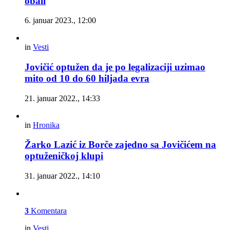
obali
6. januar 2023., 12:00
in
Vesti
Jovičić optužen da je po legalizaciji uzimao
mito od 10 do 60 hiljada evra
21. januar 2022., 14:33
in
Hronika
Žarko Lazić iz Borče zajedno sa Jovičićem na
optuženičkoj klupi
31. januar 2022., 14:10
3
Komentara
in
Vesti