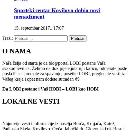
Sportski centar Kovilovo dobio novi
menadžment
15. septembar 2017., 17:07
Traži:
Pretraži
O NAMA
Naša želja od starta je da blog/portal LOBI postane Vaša
svakodnevnica. Želimo da dok pijete jutarnju kaficu, odmarate posle
posla ili se spremate za spavanje, posetite LOBI, pregledate vesti iz
Vašeg kraja i opet nam dođete sutradan 😉
Da LOBI postane i Vaš HOBI – LOBI kao HOBI
LOKALNE VESTI
Najnovije vesti i informacije iz naselja Borča, Krnjača, Kotež,
Padinska Skela, Kovilovo, Ovča, Jabučki rit, Glogonjski rit, Besni