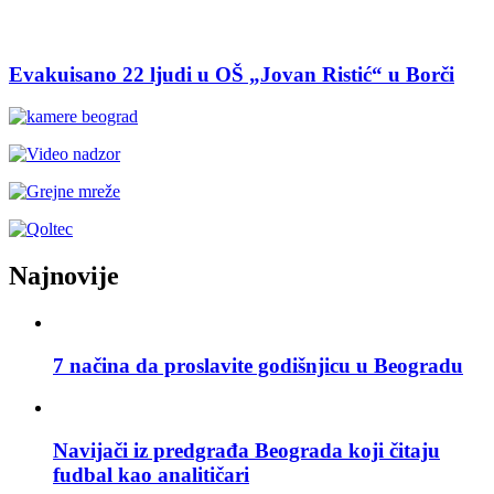
Evakuisano 22 ljudi u OŠ „Jovan Ristić“ u Borči
Najnovije
7 načina da proslavite godišnjicu u Beogradu
Navijači iz predgrađa Beograda koji čitaju
fudbal kao analitičari