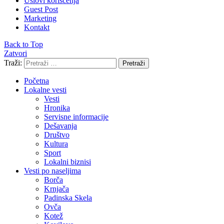
Uslovi korišćenja
Guest Post
Marketing
Kontakt
Back to Top
Zatvori
Traži:
Pretraži
Početna
Lokalne vesti
Vesti
Hronika
Servisne informacije
Dešavanja
Društvo
Kultura
Sport
Lokalni biznisi
Vesti po naseljima
Borča
Krnjača
Padinska Skela
Ovča
Kotež