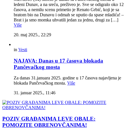
ledeni Dunav, a na sreću, preživeo je. Sve se odigralo oko 12
časova, a nemilu scenu primetio je Renato Grbić, koji je sa
bratom bio na Dunavu i odmah se uputio da spase mladića! –
Brat i ja smo momka uhvatili jedan za jednu, drugi za […]
Više
20. maj 2025., 22:29
in
Vesti
NAJAVA: Danas u 17 časova blokada
Pančevačkog mosta
Za danas 31.januara 2025. godine u 17 časova najavljena je
blokada Pančevačkog mosta.
Više
31. januar 2025., 11:46
POZIV GRAĐANIMA LEVE OBALE:
POMOZITE OBRENOVČANIMA!