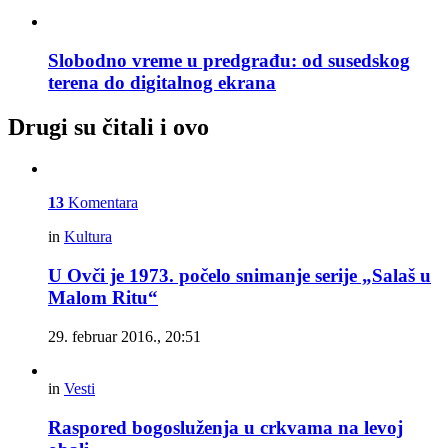
Slobodno vreme u predgrađu: od susedskog
terena do digitalnog ekrana
Drugi su čitali i ovo
13
Komentara
in
Kultura
U Ovči je 1973. počelo snimanje serije „Salaš u
Malom Ritu“
29. februar 2016., 20:51
in
Vesti
Raspored bogosluženja u crkvama na levoj