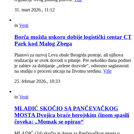
31. mart 2026., 11:12
in
Vesti
Borča možda uskoro dobije logistički centar CT
Park kod Malog Zbega
Planovi za razvoj Leva obale Beogrda postoje, ali njihova
realizacija se uvek dovodi u pitanje. Pre nekoliko dana podnet
je zahtev za dobijanje „zelene dozvole“, odnosno saglasnosti
na studiju o proceni uticaja na životnu sredinu.
Više
25. februar 2026., 10:33
in
Vesti
MLADIĆ SKOČIO SA PANČEVAČKOG
MOSTA Dvojica braće herojskim činom spasili
čoveka: „Momak se opirao“
MLADIĆ (34) skočio je danas sa Pančevačkog mosta u