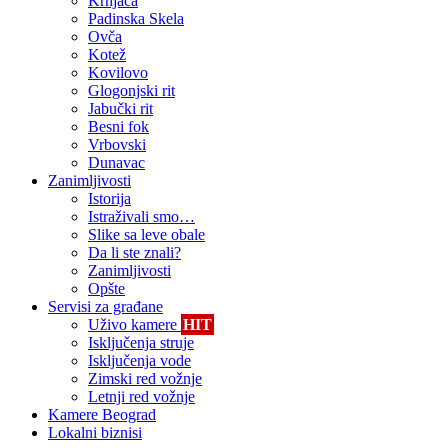
Krnjača
Padinska Skela
Ovča
Kotež
Kovilovo
Glogonjski rit
Jabučki rit
Besni fok
Vrbovski
Dunavac
Zanimljivosti
Istorija
Istraživali smo…
Slike sa leve obale
Da li ste znali?
Zanimljivosti
Opšte
Servisi za građane
Uživo kamere
HIT
Isključenja struje
Isključenja vode
Zimski red vožnje
Letnji red vožnje
Kamere Beograd
Lokalni biznisi