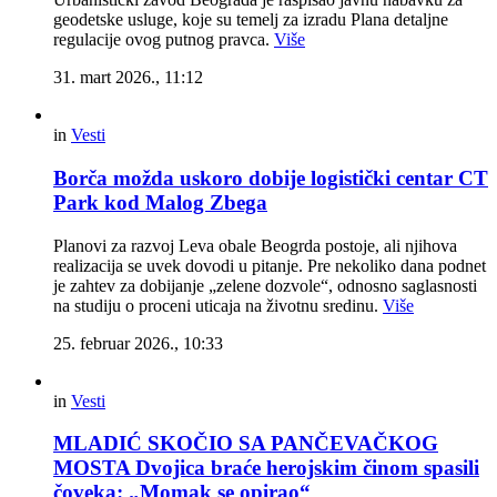
geodetske usluge, koje su temelj za izradu Plana detaljne
regulacije ovog putnog pravca.
Više
31. mart 2026., 11:12
in
Vesti
Borča možda uskoro dobije logistički centar CT
Park kod Malog Zbega
Planovi za razvoj Leva obale Beogrda postoje, ali njihova
realizacija se uvek dovodi u pitanje. Pre nekoliko dana podnet
je zahtev za dobijanje „zelene dozvole“, odnosno saglasnosti
na studiju o proceni uticaja na životnu sredinu.
Više
25. februar 2026., 10:33
in
Vesti
MLADIĆ SKOČIO SA PANČEVAČKOG
MOSTA Dvojica braće herojskim činom spasili
čoveka: „Momak se opirao“