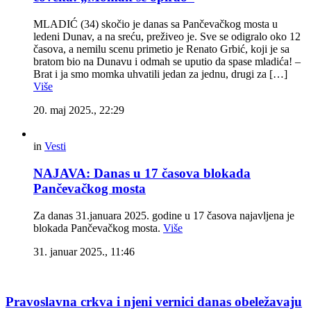
MLADIĆ (34) skočio je danas sa Pančevačkog mosta u
ledeni Dunav, a na sreću, preživeo je. Sve se odigralo oko 12
časova, a nemilu scenu primetio je Renato Grbić, koji je sa
bratom bio na Dunavu i odmah se uputio da spase mladića! –
Brat i ja smo momka uhvatili jedan za jednu, drugi za […]
Više
20. maj 2025., 22:29
in
Vesti
NAJAVA: Danas u 17 časova blokada
Pančevačkog mosta
Za danas 31.januara 2025. godine u 17 časova najavljena je
blokada Pančevačkog mosta.
Više
31. januar 2025., 11:46
Pravoslavna crkva i njeni vernici danas obeležavaju