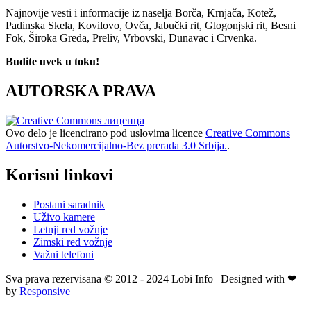
Najnovije vesti i informacije iz naselja Borča, Krnjača, Kotež,
Padinska Skela, Kovilovo, Ovča, Jabučki rit, Glogonjski rit, Besni
Fok, Široka Greda, Preliv, Vrbovski, Dunavac i Crvenka.
Budite uvek u toku!
AUTORSKA PRAVA
Ovo delo je licencirano pod uslovima licence
Creative Commons
Autorstvo-Nekomercijalno-Bez prerada 3.0 Srbija.
.
Korisni linkovi
Postani saradnik
Uživo kamere
Letnji red vožnje
Zimski red vožnje
Važni telefoni
Sva prava rezervisana © 2012 - 2024 Lobi Info | Designed with ❤
by
Responsive