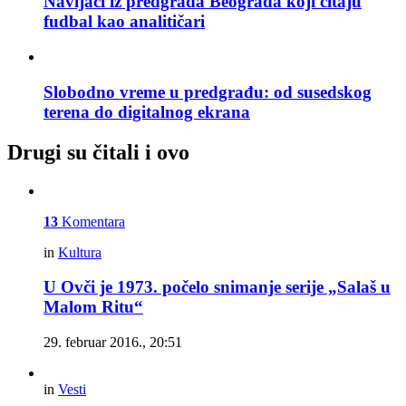
Navijači iz predgrađa Beograda koji čitaju
fudbal kao analitičari
Slobodno vreme u predgrađu: od susedskog
terena do digitalnog ekrana
Drugi su čitali i ovo
13
Komentara
in
Kultura
U Ovči je 1973. počelo snimanje serije „Salaš u
Malom Ritu“
29. februar 2016., 20:51
in
Vesti