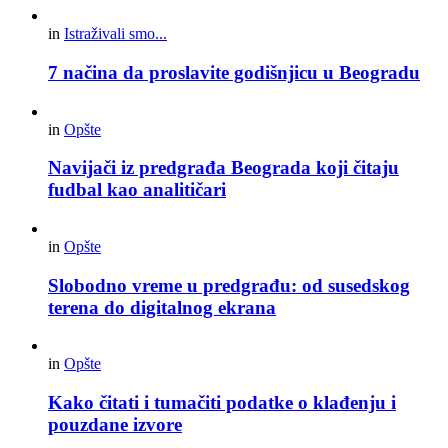
in
Istraživali smo...
7 načina da proslavite godišnjicu u Beogradu
in
Opšte
Navijači iz predgrađa Beograda koji čitaju
fudbal kao analitičari
in
Opšte
Slobodno vreme u predgrađu: od susedskog
terena do digitalnog ekrana
in
Opšte
Kako čitati i tumačiti podatke o klađenju i
pouzdane izvore