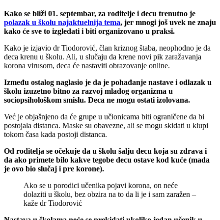
Kako se bliži 01. septembar, za roditelje i decu trenutno je
polazak u školu najaktuelnija tema
, jer mnogi još uvek ne znaju
kako će sve to izgledati i biti organizovano u praksi.
Kako je izjavio dr Tiodorović, član kriznog štaba, neophodno je da
deca krenu u školu. Ali, u slučaju da krene novi pik zaražavanja
korona virusom, deca će nastaviti obrazovanje online.
Između ostalog naglasio je da je pohađanje nastave i odlazak u
školu izuzetno bitno za razvoj mladog organizma u
sociopsihološkom smislu. Deca ne mogu ostati izolovana.
Već je objašnjeno da će grupe u učionicama biti ograničene da bi
postojala distanca. Maske su obavezne, ali se mogu skidati u klupi
tokom časa kada postoji distanca.
Od roditelja se očekuje da u školu šalju decu koja su zdrava i
da ako primete bilo kakve tegobe decu ostave kod kuće (mada
je ovo bio slučaj i pre korone).
Ako se u porodici učenika pojavi korona, on neće
dolaziti u školu, bez obzira na to da li je i sam zaražen –
kaže dr Tiodorović
Nastava u školama neće se prekidati ukoliko jedan učenik u