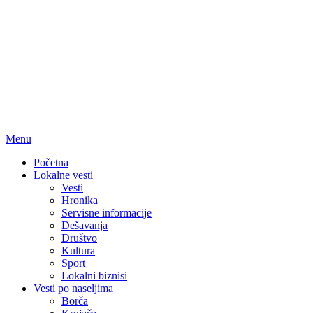
Menu
Početna
Lokalne vesti
Vesti
Hronika
Servisne informacije
Dešavanja
Društvo
Kultura
Sport
Lokalni biznisi
Vesti po naseljima
Borča