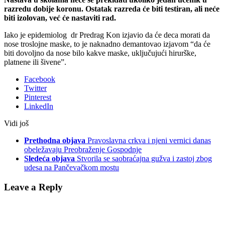
razredu dobije koronu. Ostatak razreda će biti testiran, ali neće
biti izolovan, već će nastaviti rad.
Iako je epidemiolog dr Predrag Kon izjavio da će deca morati da
nose troslojne maske, to je naknadno demantovao izjavom “da će
biti dovoljno da nose bilo kakve maske, uključujući hirurške,
platnene ili šivene”.
Facebook
Twitter
Pinterest
LinkedIn
Vidi još
Prethodna objava
Pravoslavna crkva i njeni vernici danas
obeležavaju Preobraženje Gospodnje
Sledeća objava
Stvorila se saobraćajna gužva i zastoj zbog
udesa na Pančevačkom mostu
Leave a Reply