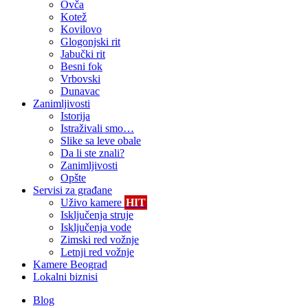
Ovča
Kotež
Kovilovo
Glogonjski rit
Jabučki rit
Besni fok
Vrbovski
Dunavac
Zanimljivosti
Istorija
Istraživali smo…
Slike sa leve obale
Da li ste znali?
Zanimljivosti
Opšte
Servisi za građane
Uživo kamere
HIT
Isključenja struje
Isključenja vode
Zimski red vožnje
Letnji red vožnje
Kamere Beograd
Lokalni biznisi
Blog