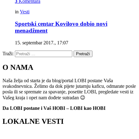
3
Komentara
in
Vesti
Sportski centar Kovilovo dobio novi
menadžment
15. septembar 2017., 17:07
Traži:
Pretraži
O NAMA
Naša želja od starta je da blog/portal LOBI postane Vaša
svakodnevnica. Želimo da dok pijete jutarnju kaficu, odmarate posle
posla ili se spremate za spavanje, posetite LOBI, pregledate vesti iz
Vašeg kraja i opet nam dođete sutradan 😉
Da LOBI postane i Vaš HOBI – LOBI kao HOBI
LOKALNE VESTI