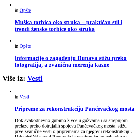
in
Opšte
Muška torbica oko struka – praktičan stil i
trendi ženske torbice oko struka
in
Opšte
Informacije o zagađenju Dunava stižu preko
fotografija, a zvanična merenja kasne
Više iz:
Vesti
in
Vesti
Pripreme za rekonstrukciju Pančevačkog mosta
Dok svakodnevno gubimo živce u gužvama i sa strepnjom
prelaze preko dotrajalih spojeva Pančevačkog mosta, stižu
prve zvanične vesti o pripremama za njegovu rekonstrukciju.
Urbanistički zavod Beograda je raspisao javnu nabavku za