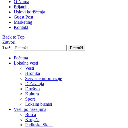
O Nama
Prijatelji
Uslovi korišćenja
Guest Post
Marketing
Kontakt
Back to Top
Zatvori
Traži:
Pretraži
Početna
Lokalne vesti
Vesti
Hronika
Servisne informacije
Dešavanja
Društvo
Kultura
Sport
Lokalni biznisi
Vesti po naseljima
Borča
Krnjača
Padinska Skela