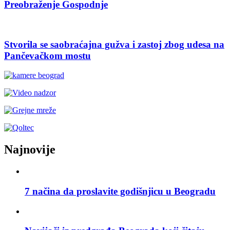
Preobraženje Gospodnje
Stvorila se saobraćajna gužva i zastoj zbog udesa na
Pančevačkom mostu
Najnovije
7 načina da proslavite godišnjicu u Beogradu