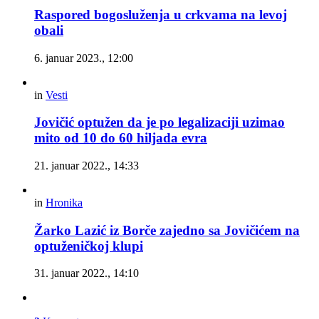
Raspored bogosluženja u crkvama na levoj
obali
6. januar 2023., 12:00
in
Vesti
Jovičić optužen da je po legalizaciji uzimao
mito od 10 do 60 hiljada evra
21. januar 2022., 14:33
in
Hronika
Žarko Lazić iz Borče zajedno sa Jovičićem na
optuženičkoj klupi
31. januar 2022., 14:10