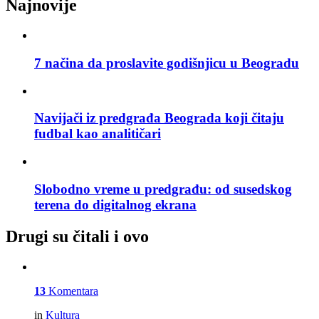
Najnovije
7 načina da proslavite godišnjicu u Beogradu
Navijači iz predgrađa Beograda koji čitaju
fudbal kao analitičari
Slobodno vreme u predgrađu: od susedskog
terena do digitalnog ekrana
Drugi su čitali i ovo
13
Komentara
in
Kultura