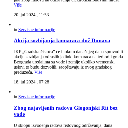
Više
20. jul 2024., 11:53
in
Servisne informacije
Akcija suzbijanja komaraca duž Dunava
JKP „Gradska čistoća” će i tokom današnjeg dana sprovoditi
akciju suzbijanja odraslih jedinki komaraca na teritoriji grada
Beograda uređajima sa vode i zemlje ukoliko vremenski
uslovi to budu dozvolili, saopštavaju iz ovog gradskog
preduzeća.
Više
18. jul 2024., 07:28
in
Servisne informacije
Zbog najavljenih radova Glogonjski Rit bez
vode
U sklopu izvođenja radova redovnog održavanja, dana