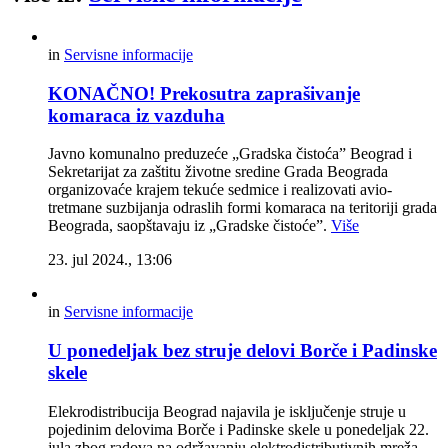
in
Servisne informacije
KONAČNO! Prekosutra zaprašivanje
komaraca iz vazduha
Javno komunalno preduzeće „Gradska čistoća” Beograd i
Sekretarijat za zaštitu životne sredine Grada Beograda
organizovaće krajem tekuće sedmice i realizovati avio-
tretmane suzbijanja odraslih formi komaraca na teritoriji grada
Beograda, saopštavaju iz „Gradske čistoće”.
Više
23. jul 2024., 13:06
in
Servisne informacije
U ponedeljak bez struje delovi Borče i Padinske
skele
Elekrodistribucija Beograd najavila je isključenje struje u
pojedinim delovima Borče i Padinske skele u ponedeljak 22.
jula zbog radova na održavanju elektrodistributivnih mreža.