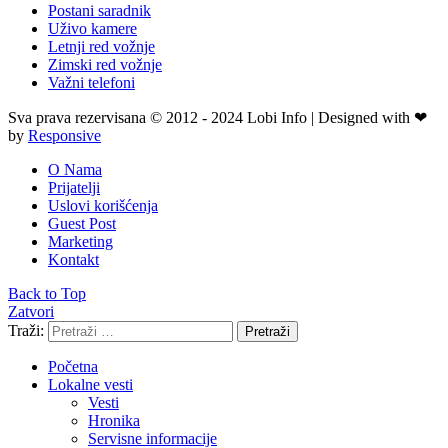
Postani saradnik
Uživo kamere
Letnji red vožnje
Zimski red vožnje
Važni telefoni
Sva prava rezervisana © 2012 - 2024 Lobi Info | Designed with ❤
by
Responsive
O Nama
Prijatelji
Uslovi korišćenja
Guest Post
Marketing
Kontakt
Back to Top
Zatvori
Traži:
Pretraži
Početna
Lokalne vesti
Vesti
Hronika
Servisne informacije