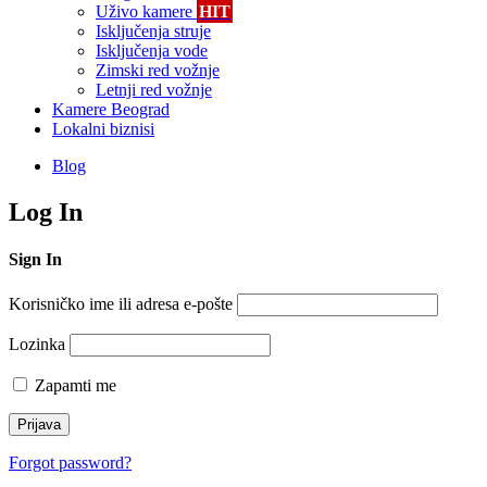
Uživo kamere
HIT
Isključenja struje
Isključenja vode
Zimski red vožnje
Letnji red vožnje
Kamere Beograd
Lokalni biznisi
Blog
Log In
Sign In
Korisničko ime ili adresa e-pošte
Lozinka
Zapamti me
Forgot password?