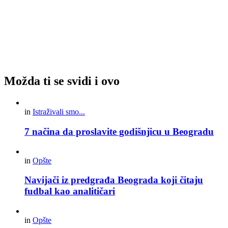
Možda ti se svidi i ovo
in
Istraživali smo...
7 načina da proslavite godišnjicu u Beogradu
in
Opšte
Navijači iz predgrađa Beograda koji čitaju
fudbal kao analitičari
in
Opšte