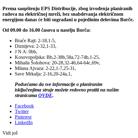
Prema saopštenju EPS Distribucije, zbog izvođenja planiranih
radova na električnoj mreži, bez snabdevanja električnom
energijom danas će biti sugrađani u pojedinim delovima Borče.
Od 09.00 do 16.00 časova u naselju Borča:
Braće Rajt: 2-18,1-5,
Diznijeva: 2-32,1-33,
J N A: 0bb,
Kosovopoljska: Bb,2-38b,58a,72-74b,1-25,
Mihaila Šolohova: 20-28,32-46,64-64c,69v,
Milana Ajvaza: 2-22,1-7,25-31,
Save Mrkalja: 2-16,20-24a,1,
Podsećamo da sve informacije o planiranim
isključenjima struje možete redovno pratiti na našim
stranicama
OVDE
.
Facebook
Twitter
Pinterest
LinkedIn
Vidi još