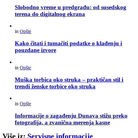
Slobodno vreme u predgrađu: od susedskog
terena do digitalnog ekrana
in
Opšte
Kako čitati i tumačiti podatke o klađenju i
pouzdane izvore
in
Opšte
Muška torbica oko struka – praktičan stil i
trendi ženske torbice oko struka
in
Opšte
Informacije o zagađenju Dunava stižu preko
fotografija, a zvanična merenja kasne
Više iz:
Servisne informacije