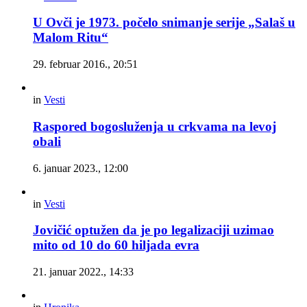
U Ovči je 1973. počelo snimanje serije „Salaš u
Malom Ritu“
29. februar 2016., 20:51
in
Vesti
Raspored bogosluženja u crkvama na levoj
obali
6. januar 2023., 12:00
in
Vesti
Jovičić optužen da je po legalizaciji uzimao
mito od 10 do 60 hiljada evra
21. januar 2022., 14:33