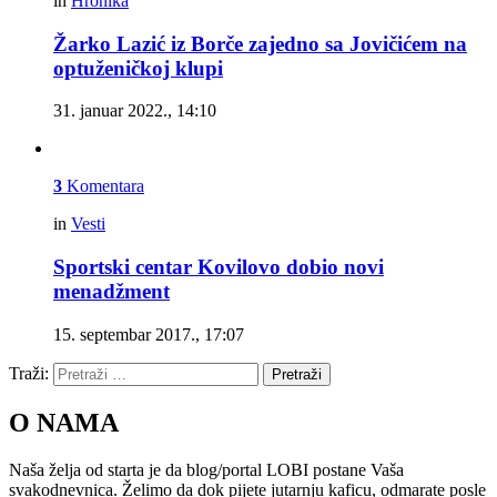
in
Hronika
Žarko Lazić iz Borče zajedno sa Jovičićem na
optuženičkoj klupi
31. januar 2022., 14:10
3
Komentara
in
Vesti
Sportski centar Kovilovo dobio novi
menadžment
15. septembar 2017., 17:07
Traži:
Pretraži
O NAMA
Naša želja od starta je da blog/portal LOBI postane Vaša
svakodnevnica. Želimo da dok pijete jutarnju kaficu, odmarate posle