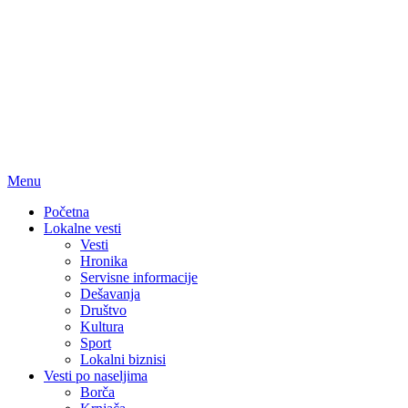
Menu
Početna
Lokalne vesti
Vesti
Hronika
Servisne informacije
Dešavanja
Društvo
Kultura
Sport
Lokalni biznisi
Vesti po naseljima
Borča