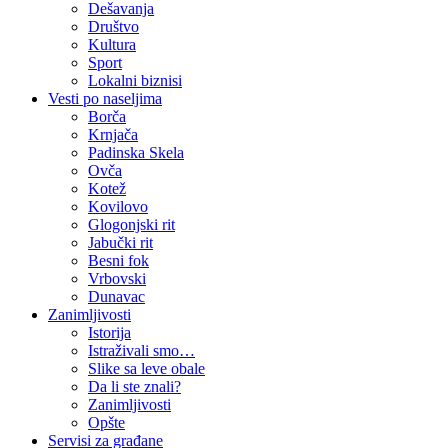
Dešavanja
Društvo
Kultura
Sport
Lokalni biznisi
Vesti po naseljima
Borča
Krnjača
Padinska Skela
Ovča
Kotež
Kovilovo
Glogonjski rit
Jabučki rit
Besni fok
Vrbovski
Dunavac
Zanimljivosti
Istorija
Istraživali smo…
Slike sa leve obale
Da li ste znali?
Zanimljivosti
Opšte
Servisi za građane