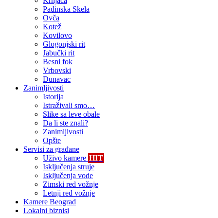
Krnjača
Padinska Skela
Ovča
Kotež
Kovilovo
Glogonjski rit
Jabučki rit
Besni fok
Vrbovski
Dunavac
Zanimljivosti
Istorija
Istraživali smo…
Slike sa leve obale
Da li ste znali?
Zanimljivosti
Opšte
Servisi za građane
Uživo kamere
HIT
Isključenja struje
Isključenja vode
Zimski red vožnje
Letnji red vožnje
Kamere Beograd
Lokalni biznisi