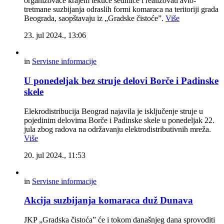
organizovaće krajem tekuće sedmice i realizovati avio-
tretmane suzbijanja odraslih formi komaraca na teritoriji grada
Beograda, saopštavaju iz „Gradske čistoće”.
Više
23. jul 2024., 13:06
in
Servisne informacije
U ponedeljak bez struje delovi Borče i Padinske
skele
Elekrodistribucija Beograd najavila je isključenje struje u
pojedinim delovima Borče i Padinske skele u ponedeljak 22.
jula zbog radova na održavanju elektrodistributivnih mreža.
Više
20. jul 2024., 11:53
in
Servisne informacije
Akcija suzbijanja komaraca duž Dunava
JKP „Gradska čistoća” će i tokom današnjeg dana sprovoditi