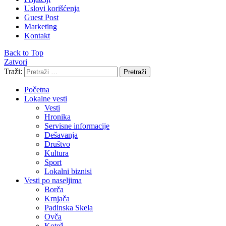
Uslovi korišćenja
Guest Post
Marketing
Kontakt
Back to Top
Zatvori
Traži:
Pretraži
Početna
Lokalne vesti
Vesti
Hronika
Servisne informacije
Dešavanja
Društvo
Kultura
Sport
Lokalni biznisi
Vesti po naseljima
Borča
Krnjača
Padinska Skela
Ovča
Kotež