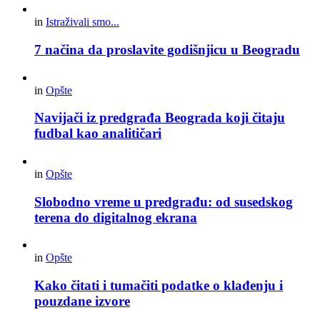
in
Istraživali smo...
7 načina da proslavite godišnjicu u Beogradu
in
Opšte
Navijači iz predgrađa Beograda koji čitaju
fudbal kao analitičari
in
Opšte
Slobodno vreme u predgrađu: od susedskog
terena do digitalnog ekrana
in
Opšte
Kako čitati i tumačiti podatke o klađenju i
pouzdane izvore