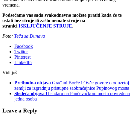
vremena.
Podsećamo vas sada svakodnevno možete pratiti kada će te
ostati bez struje ili zašto nemate struje na
stranici
ISKLJUČENJE STRUJE
.
Foto:
Teča sa Dunava
Facebook
Twitter
Pinterest
LinkedIn
Vidi još
Prethodna objava
Građani Borče i Ovče govore o oduzetoj
zemlji za izgradnju pristupne saobraćajnice Pupinovog mosta
Sledeća objava
U sudaru na Pančevačkom mostu povređena
jedna osoba
Leave a Reply