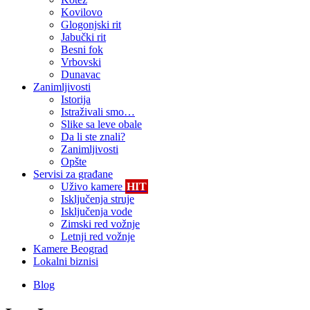
Kovilovo
Glogonjski rit
Jabučki rit
Besni fok
Vrbovski
Dunavac
Zanimljivosti
Istorija
Istraživali smo…
Slike sa leve obale
Da li ste znali?
Zanimljivosti
Opšte
Servisi za građane
Uživo kamere
HIT
Isključenja struje
Isključenja vode
Zimski red vožnje
Letnji red vožnje
Kamere Beograd
Lokalni biznisi
Blog