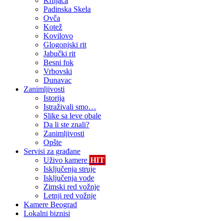
Krnjača
Padinska Skela
Ovča
Kotež
Kovilovo
Glogonjski rit
Jabučki rit
Besni fok
Vrbovski
Dunavac
Zanimljivosti
Istorija
Istraživali smo…
Slike sa leve obale
Da li ste znali?
Zanimljivosti
Opšte
Servisi za građane
Uživo kamere
HIT
Isključenja struje
Isključenja vode
Zimski red vožnje
Letnji red vožnje
Kamere Beograd
Lokalni biznisi