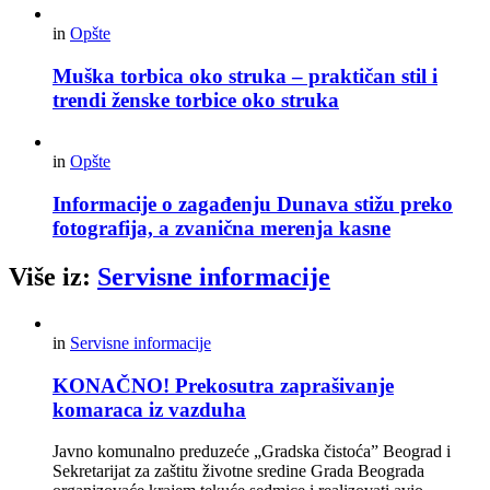
in
Opšte
Muška torbica oko struka – praktičan stil i
trendi ženske torbice oko struka
in
Opšte
Informacije o zagađenju Dunava stižu preko
fotografija, a zvanična merenja kasne
Više iz:
Servisne informacije
in
Servisne informacije
KONAČNO! Prekosutra zaprašivanje
komaraca iz vazduha
Javno komunalno preduzeće „Gradska čistoća” Beograd i
Sekretarijat za zaštitu životne sredine Grada Beograda