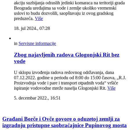
akciju suzbijanja odraslih jedinki komaraca na teritoriji grada
Beograda uređajima sa vode i zemlje ukoliko vremenski
uslovi to budu dozvolili, saopštavaju iz ovog gradskog
preduzeća.
Više
18. jul 2024., 07:28
in
Servisne informacije
Zbog najavljenih radova Glogonjski Rit bez
vode
U sklopu izvođenja radova redovnog održavanja, dana
07.12.2022. godine u periodu od 8:00 do 15:00 časova, „R.J.
Proizvodnja vode i pare i transport otpadnih voda“ vršiće
ispiranje vodovodne mreže naselja Glogonjski Rit.
Više
5. decembar 2022., 16:51
Građani Borče i Ovče govore o oduzetoj zemlji za
izgradnju pristupne saobraćajnice Pupinovog mosta