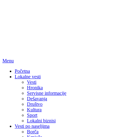
Menu
Početna
Lokalne vesti
Vesti
Hronika
Servisne informacije
Dešavanja
Društvo
Kultura
Sport
Lokalni biznisi
Vesti po naseljima
Borča