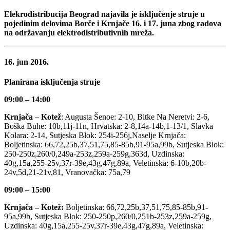
Elekrodistribucija Beograd najavila je isključenje struje u
pojedinim delovima Borče i Krnjače 16. i 17. juna zbog radova
na održavanju elektrodistributivnih mreža.
16. jun 2016.
Planirana isključenja struje
09:00 – 14:00
Krnjača – Kotež
: Augusta Šenoe: 2-10, Bitke Na Neretvi: 2-6,
Boška Buhe: 10b,11j-11n, Hrvatska: 2-8,14a-14b,1-13/1, Slavka
Kolara: 2-14, Sutjeska Blok: 254i-256j,Naselje Krnjača:
Boljetinska: 66,72,25b,37,51,75,85-85b,91-95a,99b, Sutjeska Blok:
250-250z,260/0,249a-253z,259a-259g,363d, Uzdinska:
40g,15a,255-25v,37r-39e,43g,47g,89a, Veletinska: 6-10b,20b-
24v,5d,21-21v,81, Vranovačka: 75a,79
09:00 – 15:00
Krnjača – Kotež:
Boljetinska: 66,72,25b,37,51,75,85-85b,91-
95a,99b, Sutjeska Blok: 250-250p,260/0,251b-253z,259a-259g,
Uzdinska: 40g,15a,255-25v,37r-39e,43g,47g,89a, Veletinska: