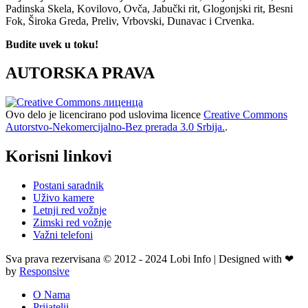
Padinska Skela, Kovilovo, Ovča, Jabučki rit, Glogonjski rit, Besni
Fok, Široka Greda, Preliv, Vrbovski, Dunavac i Crvenka.
Budite uvek u toku!
AUTORSKA PRAVA
Ovo delo je licencirano pod uslovima licence
Creative Commons
Autorstvo-Nekomercijalno-Bez prerada 3.0 Srbija.
.
Korisni linkovi
Postani saradnik
Uživo kamere
Letnji red vožnje
Zimski red vožnje
Važni telefoni
Sva prava rezervisana © 2012 - 2024 Lobi Info | Designed with ❤
by
Responsive
O Nama
Prijatelji