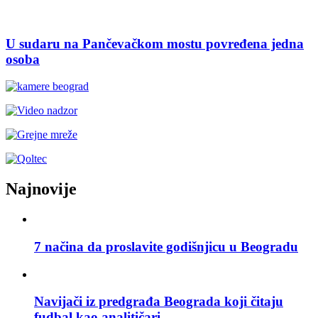
U sudaru na Pančevačkom mostu povređena jedna
osoba
Najnovije
7 načina da proslavite godišnjicu u Beogradu
Navijači iz predgrađa Beograda koji čitaju
fudbal kao analitičari