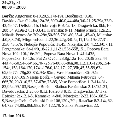
24v,21g,81
08:00 – 19:00
Borča:
Angorska: 8-10,20,5,17a-19s, Beočinska: 0,9a,
Davidovička: 0bb-8a,12a-26,30/0-40/0,44-46a,3/0-21,25-29a,33/0-
43,49,57, Delfska: 1b, Dobrivoja Božića: 13, Dragovićka: 0bb,10-
28b,34,9,19a-27,31-33,41, Karanska: 9-11, Malog Princa: 12a,21,
Mihaila Petrovića: 20b-28v,50-505,78/1-80,35-41,45-49, Miletska:
4/0,8,3-7/0, Mirgorodska: 2-22,36-42g,3/0-5a,11,15a-19e,27,31-
35/0,43,57b, Nebojše Popovića: 1v,45, Nikejska: 2/0-4,22,3/0,7,11,
Pergamonska: 6a-14/0,18-22,1,11-21,53d-55ž,151, Popova Bara
Nova 102: 10k,16e-20h, Popova Bara Nova 1: 41d-43ž,
Popovačka: 10-12n, Put Za Ovču: 23,8g,12a-16d,20,36-382,44-
44g,48-50,54-56v,66,70-72b,76-80,86-86a,98,112,116-120b,154-
154e,158,164-170,174a-176/0,182,17a,27,35b,45,55-59,63-
65,69,77a-79g,83-85ž,93e-95m, Vase Pomorišca: 36a,92a-
108b,107-109,Naselje Borča – Guvno: Mihaila Petrovića: 64-
66ž,70,29-31/0,53,57-67m,75-85, Vase Pomorišca: 112-114,81-
83,95a-99,103,Naselje Borča – Slatina: Beoćanska: 2-18/0,1-21,
Davidovačka: 2-2c,6b-8,12,16a,20,3-9,15, Dragovićka: 37-37a,
Epirska: 2a-12,1-5, Karanska: 4-8/0, Morejska: 2-22,166-168,5-
9,Naselje Ovča: Ovčanski Put: 106,120v,79b, Ratačka: 8/2-14z,62-
64,72a-74,80a,86b,98a,104,122,79, Stanka Paunovića: 22,
17. jun 2016.