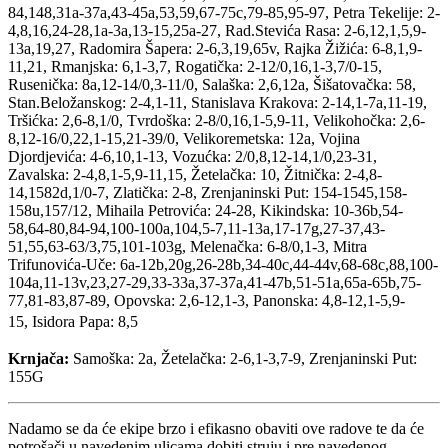
84,148,31a-37a,43-45a,53,59,67-75c,79-85,95-97, Petra Tekelije: 2-
4,8,16,24-28,1a-3a,13-15,25a-27, Rad.Stevića Rasa: 2-6,12,1,5,9-
13a,19,27, Radomira Šapera: 2-6,3,19,65v, Rajka Žižića: 6-8,1,9-
11,21, Rmanjska: 6,1-3,7, Rogatička: 2-12/0,16,1-3,7/0-15,
Rusenička: 8a,12-14/0,3-11/0, Salaška: 2,6,12a, Šišatovačka: 58,
Stan.Beložanskog: 2-4,1-11, Stanislava Krakova: 2-14,1-7a,11-19,
Tršićka: 2,6-8,1/0, Tvrdoška: 2-8/0,16,1-5,9-11, Velikohočka: 2,6-
8,12-16/0,22,1-15,21-39/0, Velikoremetska: 12a, Vojina
Djordjevića: 4-6,10,1-13, Vozućka: 2/0,8,12-14,1/0,23-31,
Zavalska: 2-4,8,1-5,9-11,15, Žetelačka: 10, Žitnička: 2-4,8-
14,1582d,1/0-7, Zlatička: 2-8, Zrenjaninski Put: 154-1545,158-
158u,157/12, Mihaila Petrovića: 24-28, Kikindska: 10-36b,54-
58,64-80,84-94,100-100a,104,5-7,11-13a,17-17g,27-37,43-
51,55,63-63/3,75,101-103g, Melenačka: 6-8/0,1-3, Mitra
Trifunovića-Uče: 6a-12b,20g,26-28b,34-40c,44-44v,68-68c,88,100-
104a,11-13v,23,27-29,33-33a,37-37a,41-47b,51-51a,65a-65b,75-
77,81-83,87-89, Opovska: 2,6-12,1-3, Panonska: 4,8-12,1-5,9-
15,
Isidora Papa: 8,5
Krnjača:
Samoška: 2a, Žetelačka: 2-6,1-3,7-9, Zrenjaninski Put:
155G
Nadamo se da će ekipe brzo i efikasno obaviti ove radove te da će
potrošači u navedenim ulicama dobiti struju i pre navedenog