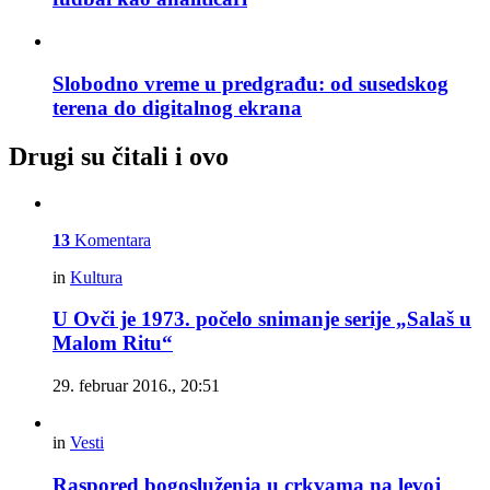
Slobodno vreme u predgrađu: od susedskog
terena do digitalnog ekrana
Drugi su čitali i ovo
13
Komentara
in
Kultura
U Ovči je 1973. počelo snimanje serije „Salaš u
Malom Ritu“
29. februar 2016., 20:51
in
Vesti
Raspored bogosluženja u crkvama na levoj