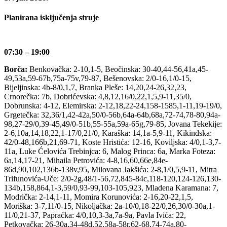
Planirana isključenja struje
07:30 – 19:00
Borča:
Benkovačka: 2-10,1-5, Beočinska: 30-40,44-56,41a,45-
49,53a,59-67b,75a-75v,79-87, Bešenovska: 2/0-16,1/0-15,
Bijeljinska: 4b-8/0,1,7, Branka Pleše: 14,20,24-26,32,23,
Crnorečka: 7b, Dobrićevska: 4,8,12,16/0,22,1,5,9-11,35/0,
Dobrunska: 4-12, Elemirska: 2-12,18,22-24,158-1585,1-11,19-19/0,
Grgetečka: 32,36/1,42-42a,50/0-56b,64a-64b,68a,72-74,78-80,94a-
98,27-29/0,39-45,49/0-51b,55-55a,59a-65g,79-85, Jovana Tekekije:
2-6,10a,14,18,22,1-17/0,21/0, Karaška: 14,1a-5,9-11, Kikindska:
42/0-48,166b,21,69-71, Koste Hristića: 12-16, Koviljska: 4/0,1-3,7-
11a, Luke Ćelovića Trebinjca: 6, Malog Princa: 6a, Marka Foteza:
6a,14,17-21, Mihaila Petrovića: 4-8,16,60,66e,84e-
86d,90,102,136b-138v,95, Milovana Jakšića: 2-8,1/0,5,9-11, Mitra
Trifunovića-Uče: 2/0-2g,48/1-56,72,845-84c,118-120,124-126,130-
134b,158,864,1-3,59/0,93-99,103-105,923, Mladena Karamana: 7,
Modrička: 2-14,1-11, Momira Korunovića: 2-16,20-22,1,5,
Moriška: 3-7,11/0-15, Nikoljačka: 2a-10/0,18-22/0,26,30/0-30a,1-
11/0,21-37, Papraćka: 4/0,10,3-3a,7a-9a, Pavla Ivića: 22,
Petkovačka: 26-30a,34-48d,52,58a-58r,62-68,74-74a,80-