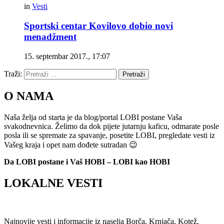
in
Vesti
Sportski centar Kovilovo dobio novi
menadžment
15. septembar 2017., 17:07
Traži:
Pretraži
O NAMA
Naša želja od starta je da blog/portal LOBI postane Vaša
svakodnevnica. Želimo da dok pijete jutarnju kaficu, odmarate posle
posla ili se spremate za spavanje, posetite LOBI, pregledate vesti iz
Vašeg kraja i opet nam dođete sutradan 😉
Da LOBI postane i Vaš HOBI – LOBI kao HOBI
LOKALNE VESTI
Najnovije vesti i informacije iz naselja Borča, Krnjača, Kotež,