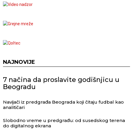
NAJNOVIJE
7 načina da proslavite godišnjicu u
Beogradu
Navijači iz predgrađa Beograda koji čitaju fudbal kao
analitičari
Slobodno vreme u predgrađu: od susedskog terena
do digitalnog ekrana