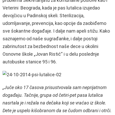
problema Sekretarijatu za komunalne poslove kao i
Veterini Beograda, kada je pas lutalica izujedao
devojčicu u Padinskoj skeli. Sterilizacija,
udomljavanje, prevencija, kao opcije da zaobiđemo
sve šokantne događaje. I dalje nam apeli stižu. Kako
saznajemo od naše sugrađanke, i dalje postoji
zabrinutost za bezbednost naše dece u okolini
Osnovne škole „Jovan Ristić“ i u delu poslednje
autobuske stanice 95 i 96.
„Juče oko 17 časova prisustvovala sam neprijatnom
događaju. Tačnije, grupa od četiri-pet pasa lutalica
nasrtala je i režala na dečaka koji se vraćao iz škole.
Dete je uspelo kišobranom da se čudom odbrani i otrči.