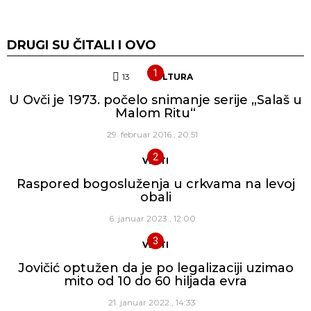
DRUGI SU ČITALI I OVO
13
Komentara
KULTURA
U Ovči je 1973. počelo snimanje serije „Salaš u
Malom Ritu“
29. februar 2016., 20:51
VESTI
Raspored bogosluženja u crkvama na levoj
obali
6. januar 2023., 12:00
VESTI
Jovičić optužen da je po legalizaciji uzimao
mito od 10 do 60 hiljada evra
21. januar 2022., 14:33