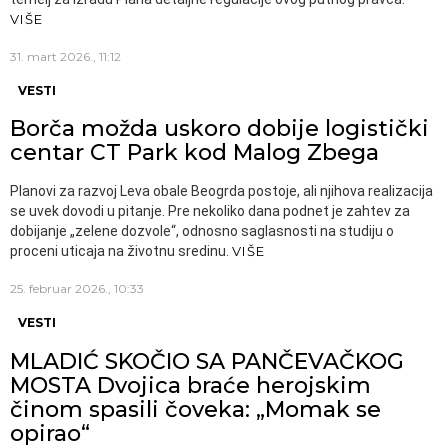
VIŠE
31. mart 2026., 11:12
VESTI
Borča možda uskoro dobije logistički
centar CT Park kod Malog Zbega
Planovi za razvoj Leva obale Beogrda postoje, ali njihova realizacija
se uvek dovodi u pitanje. Pre nekoliko dana podnet je zahtev za
dobijanje „zelene dozvole“, odnosno saglasnosti na studiju o
proceni uticaja na životnu sredinu.
VIŠE
25. februar 2026., 10:33
VESTI
MLADIĆ SKOČIO SA PANČEVAČKOG
MOSTA Dvojica braće herojskim
činom spasili čoveka: „Momak se
opirao“