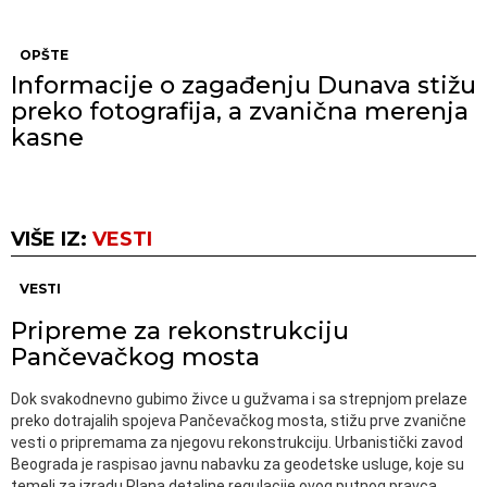
OPŠTE
Informacije o zagađenju Dunava stižu
preko fotografija, a zvanična merenja
kasne
VIŠE IZ:
VESTI
VESTI
Pripreme za rekonstrukciju
Pančevačkog mosta
Dok svakodnevno gubimo živce u gužvama i sa strepnjom prelaze
preko dotrajalih spojeva Pančevačkog mosta, stižu prve zvanične
vesti o pripremama za njegovu rekonstrukciju. Urbanistički zavod
Beograda je raspisao javnu nabavku za geodetske usluge, koje su
temelj za izradu Plana detaljne regulacije ovog putnog pravca.