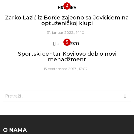
HRONIKA
Žarko Lazić iz Borče zajedno sa Jovičićem na
optuženičkoj klupi
31. januar 2022., 14:10
3
Komentara
VESTI
Sportski centar Kovilovo dobio novi
menadžment
15. septembar 2017., 17:07
Traži:
O NAMA