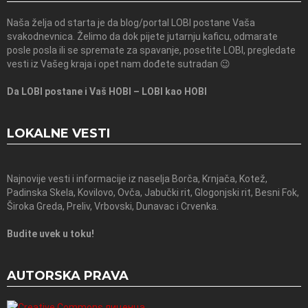
Naša želja od starta je da blog/portal LOBI postane Vaša
svakodnevnica. Želimo da dok pijete jutarnju kaficu, odmarate
posle posla ili se spremate za spavanje, posetite LOBI, pregledate
vesti iz Vašeg kraja i opet nam dođete sutradan 😉
Da LOBI postane i Vaš HOBI – LOBI kao HOBI
LOKALNE VESTI
Najnovije vesti i informacije iz naselja Borča, Krnjača, Kotež,
Padinska Skela, Kovilovo, Ovča, Jabučki rit, Glogonjski rit, Besni Fok,
Široka Greda, Preliv, Vrbovski, Dunavac i Crvenka.
Budite uvek u toku!
AUTORSKA PRAVA