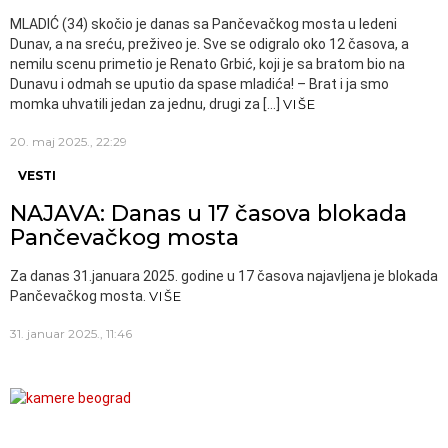
MLADIĆ (34) skočio je danas sa Pančevačkog mosta u ledeni
Dunav, a na sreću, preživeo je. Sve se odigralo oko 12 časova, a
nemilu scenu primetio je Renato Grbić, koji je sa bratom bio na
Dunavu i odmah se uputio da spase mladića! – Brat i ja smo
momka uhvatili jedan za jednu, drugi za […]
VIŠE
20. maj 2025., 22:29
VESTI
NAJAVA: Danas u 17 časova blokada
Pančevačkog mosta
Za danas 31.januara 2025. godine u 17 časova najavljena je blokada
Pančevačkog mosta.
VIŠE
31. januar 2025., 11:46