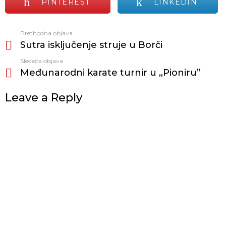
PINTEREST
LINKEDIN
Prethodna objava
Vidi
Sutra isključenje struje u Borči
još
Sledeća objava
Međunarodni karate turnir u „Pioniru”
Leave a Reply