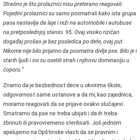
Strašno je što prolaznici nisu preterano reagovali.
Pojedini prolaznici su samo posmatrali kako ista grupa
pasa nastavlja da laje i reži na automobile i autobuse
na pretposlednjoj stanici 95. Ovaj visoko rizičan
događaj prošao je bez posledica po dete, ovaj put.
Nikome nije bilo prijatno da posmatra divlje pse. Bilo je i
starih ljudi i svi su osetili strah i njihovu dominaciju u
čoporu.“
Znamo da je bezbednost dece u okvirima škole,
odgovornost same ustanove a da mi, kao zajednica,
moramo reagovati da se prijave ovakvi slučajevi .
Smatramo da pse ne treba ubijati i da ih treba
zbrinuti ili pravovremeno sterilisati. Još jednom
apelujemo na Opštinske vlasti da se pravnim i