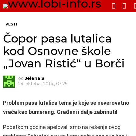
PRE
SWITCH
SKIN
Me
VESTI
Čopor pasa lutalica
kod Osnovne škole
„Jovan Ristić“ u Borči
od
Jelena S.
24. oktobar 2014., 03:25
Problem pasa lutalica tema je koje se neverovatno
vraća kao bumerang. Građani i dalje zabrinuti!
Početkom godine apelovali smo na rešenje ovog