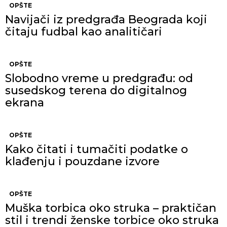
OPŠTE
Navijači iz predgrađa Beograda koji
čitaju fudbal kao analitičari
OPŠTE
Slobodno vreme u predgrađu: od
susedskog terena do digitalnog
ekrana
OPŠTE
Kako čitati i tumačiti podatke o
klađenju i pouzdane izvore
OPŠTE
Muška torbica oko struka – praktičan
stil i trendi ženske torbice oko struka