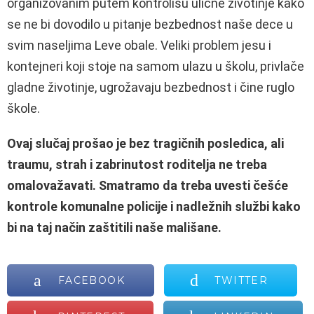
organizovanim putem kontrolišu ulične životinje kako
se ne bi dovodilo u pitanje bezbednost naše dece u
svim naseljima Leve obale. Veliki problem jesu i
kontejneri koji stoje na samom ulazu u školu, privlače
gladne životinje, ugrožavaju bezbednost i čine ruglo
škole.
Ovaj slučaj prošao je bez tragičnih posledica, ali
traumu, strah i zabrinutost roditelja ne treba
omalovažavati
. Smatramo da treba uvesti češće
kontrole komunalne policije i nadležnih službi kako
bi na taj način zaštitili naše mališane.
FACEBOOK
TWITTER