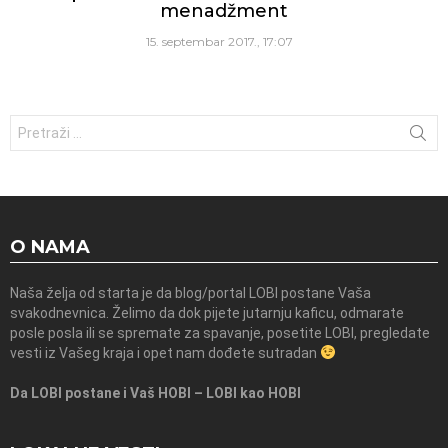
menadžment
15. septembar 2017., 17:07
Traži:
O NAMA
Naša želja od starta je da blog/portal LOBI postane Vaša
svakodnevnica. Želimo da dok pijete jutarnju kaficu, odmarate
posle posla ili se spremate za spavanje, posetite LOBI, pregledate
vesti iz Vašeg kraja i opet nam dođete sutradan
Da LOBI postane i Vaš HOBI – LOBI kao HOBI