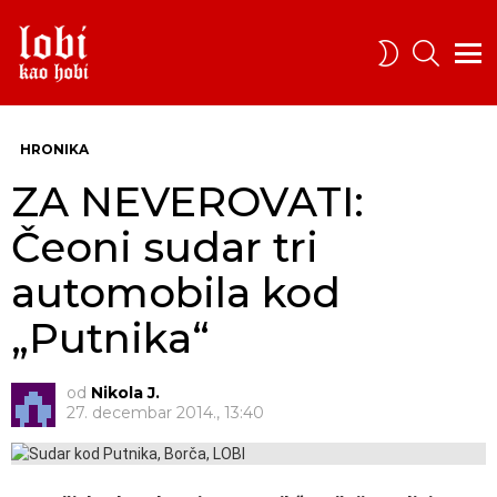
PRETRA
SWITCH
SKIN
Menu
HRONIKA
ZA NEVEROVATI:
Čeoni sudar tri
automobila kod
„Putnika“
od
Nikola J.
27. decembar 2014., 13:40