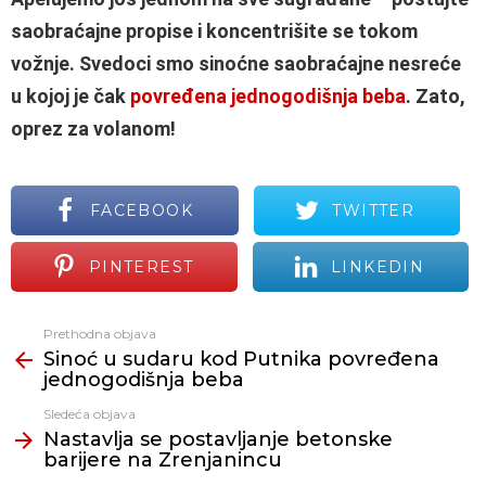
saobraćajne propise i koncentrišite se tokom
vožnje. Svedoci smo sinoćne saobraćajne nesreće
u kojoj je čak
povređena jednogodišnja beba
. Zato,
oprez za volanom!
FACEBOOK
TWITTER
PINTEREST
LINKEDIN
Prethodna objava
Vidi
Sinoć u sudaru kod Putnika povređena
još
jednogodišnja beba
Sledeća objava
Nastavlja se postavljanje betonske
barijere na Zrenjanincu