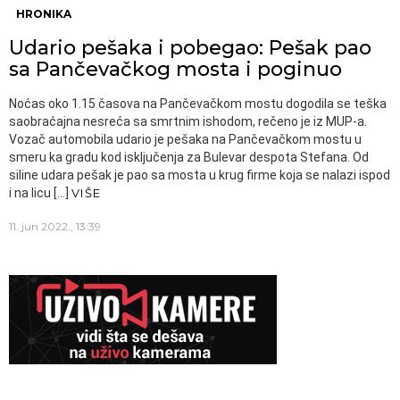
HRONIKA
Udario pešaka i pobegao: Pešak pao
sa Pančevačkog mosta i poginuo
Noćas oko 1.15 časova na Pančevačkom mostu dogodila se teška
saobraćajna nesreća sa smrtnim ishodom, rečeno je iz MUP-a.
Vozač automobila udario je pešaka na Pančevačkom mostu u
smeru ka gradu kod isključenja za Bulevar despota Stefana. Od
siline udara pešak je pao sa mosta u krug firme koja se nalazi ispod
i na licu […]
VIŠE
11. jun 2022., 13:39