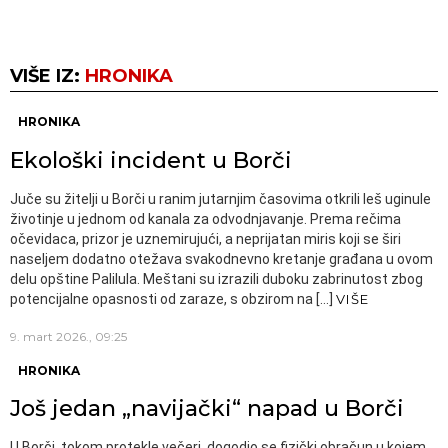
VIŠE IZ:
HRONIKA
HRONIKA
Ekološki incident u Borči
Juče su žitelji u Borči u ranim jutarnjim časovima otkrili leš uginule
životinje u jednom od kanala za odvodnjavanje. Prema rečima
očevidaca, prizor je uznemirujući, a neprijatan miris koji se širi
naseljem dodatno otežava svakodnevno kretanje građana u ovom
delu opštine Palilula. Meštani su izrazili duboku zabrinutost zbog
potencijalne opasnosti od zaraze, s obzirom na […]
VIŠE
9. mart 2026., 09:25
HRONIKA
Još jedan „navijački“ napad u Borči
U Borči, tokom protekle večeri, dogodio se fizički obračun u kojem