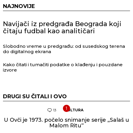
NAJNOVIJE
Navijači iz predgrađa Beograda koji
čitaju fudbal kao analitičari
Slobodno vreme u predgrađu: od susedskog terena
do digitalnog ekrana
Kako čitati i tumačiti podatke o klađenju i pouzdane
izvore
DRUGI SU ČITALI I OVO
13
Komentara
KULTURA
U Ovči je 1973. počelo snimanje serije „Salaš u
Malom Ritu“