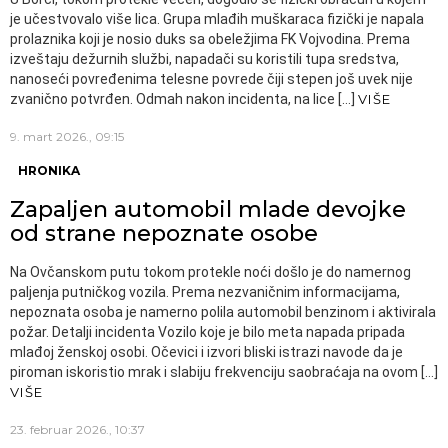
je učestvovalo više lica. Grupa mlađih muškaraca fizički je napala
prolaznika koji je nosio duks sa obeležjima FK Vojvodina. Prema
izveštaju dežurnih službi, napadači su koristili tupa sredstva,
nanoseći povređenima telesne povrede čiji stepen još uvek nije
zvanično potvrđen. Odmah nakon incidenta, na lice […]
VIŠE
9. mart 2026., 09:15
HRONIKA
Zapaljen automobil mlade devojke
od strane nepoznate osobe
Na Ovčanskom putu tokom protekle noći došlo je do namernog
paljenja putničkog vozila. Prema nezvaničnim informacijama,
nepoznata osoba je namerno polila automobil benzinom i aktivirala
požar. Detalji incidenta Vozilo koje je bilo meta napada pripada
mlađoj ženskoj osobi. Očevici i izvori bliski istrazi navode da je
piroman iskoristio mrak i slabiju frekvenciju saobraćaja na ovom […]
VIŠE
23. februar 2026., 10:37