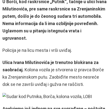
U Borči, kod raskrsnice „Putnik“, tačnije u ulici Ivana
Milutinovića, pre same raskrsnice sa Zrenjaninskim
putem, došlo je do čeonog sudara tri automobila.
Nema informacija da li ima ozbiljnije povređenih.
Uglavnom su u pitanju istegnuća vrata i
ugruvanost.
Policija je na licu mesta i vrši uviđaj.
Ulica Ivana Milutinovića je trenutno blokirana za
saobraćaj.
Kolona vozila je stvorena iz pravca Borče
ka Zrenjaninskom putu. Zaobiđite mesto nesreće
dok se ne završi uviđaj i gužva ne raščisti.
Apelujemo još jednom na sve sugrađane – poštujte