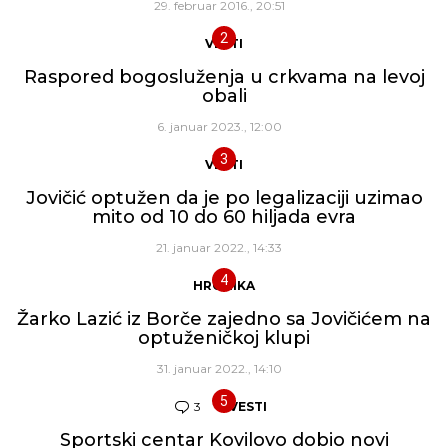
29. februar 2016., 20:51
VESTI
Raspored bogosluženja u crkvama na levoj
obali
6. januar 2023., 12:00
VESTI
Jovičić optužen da je po legalizaciji uzimao
mito od 10 do 60 hiljada evra
21. januar 2022., 14:33
HRONIKA
Žarko Lazić iz Borče zajedno sa Jovičićem na
optuženičkoj klupi
31. januar 2022., 14:10
3
Komentara
VESTI
Sportski centar Kovilovo dobio novi