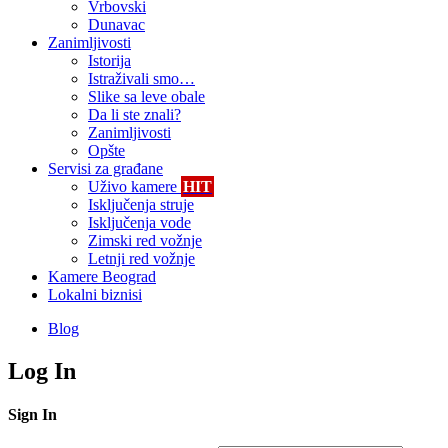
Vrbovski
Dunavac
Zanimljivosti
Istorija
Istraživali smo…
Slike sa leve obale
Da li ste znali?
Zanimljivosti
Opšte
Servisi za građane
Uživo kamere
HIT
Isključenja struje
Isključenja vode
Zimski red vožnje
Letnji red vožnje
Kamere Beograd
Lokalni biznisi
Blog
Log In
Sign In