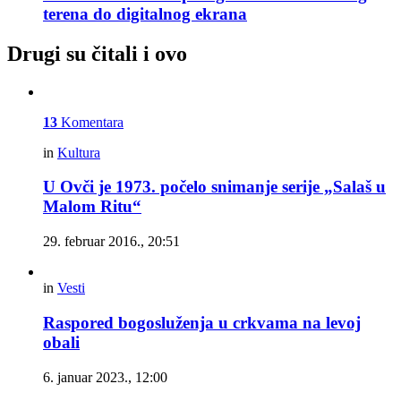
terena do digitalnog ekrana
Drugi su čitali i ovo
13
Komentara
in
Kultura
U Ovči je 1973. počelo snimanje serije „Salaš u
Malom Ritu“
29. februar 2016., 20:51
in
Vesti
Raspored bogosluženja u crkvama na levoj
obali
6. januar 2023., 12:00