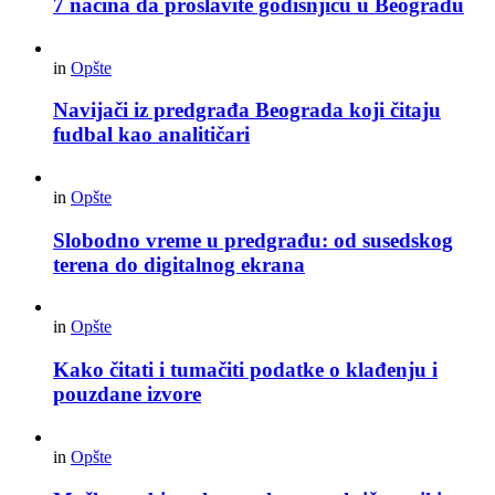
7 načina da proslavite godišnjicu u Beogradu
in
Opšte
Navijači iz predgrađa Beograda koji čitaju
fudbal kao analitičari
in
Opšte
Slobodno vreme u predgrađu: od susedskog
terena do digitalnog ekrana
in
Opšte
Kako čitati i tumačiti podatke o klađenju i
pouzdane izvore
in
Opšte