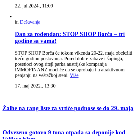
22. jul 2024., 11:09
in
Dešavanja
Dan za rođendan: STOP SHOP Borča – tri
godine sa vama!
STOP SHOP Borča će tokom vikenda 20-22. maja obeležiti
treću godinu poslovanja. Pored dobre zabave i šopinga,
posetioci ovog ritejl parka austrijske kompanija
IMMOFINANZ moći će da se oprobaju i u atraktivnom
penjanju na veštačkoj steni.
Više
17. maj 2022., 13:30
Žalbe na rang liste za vrtiće podnose se do 29. maja
Odvezeno gotovo 9 tona otpada sa deponije kod