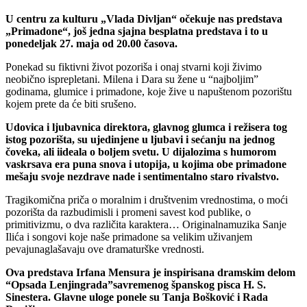
U centru za kulturu „Vlada Divljan“ očekuje nas predstava
„Primadone“, još jedna sjajna besplatna predstava i to u
ponedeljak 27. maja od 20.00 časova.
Ponekad su fiktivni život pozoriša i onaj stvarni koji živimo
neobično isprepletani. Milena i Dara su žene u “najboljim”
godinama, glumice i primadone, koje žive u napuštenom pozorištu
kojem prete da će biti srušeno.
Udovica i ljubavnica direktora, glavnog glumca i režisera tog
istog pozorišta, su ujedinjene u ljubavi i sećanju na jednog
čoveka, ali iideala o boljem svetu. U dijalozima s humorom
vaskrsava era puna snova i utopija, u kojima obe primadone
mešaju svoje nezdrave nade i sentimentalno staro rivalstvo.
Tragikomična priča o moralnim i društvenim vrednostima, o moći
pozorišta da razbudimisli i promeni savest kod publike, o
primitivizmu, o dva različita karaktera… Originalnamuzika Sanje
Ilića i songovi koje naše primadone sa velikim uživanjem
pevajunaglašavaju ove dramaturške vrednosti.
Ova predstava Irfana Mensura je inspirisana dramskim delom
“Opsada Lenjingrada”savremenog španskog pisca H. S.
Sinestera. Glavne uloge ponele su Tanja Bošković i Rada