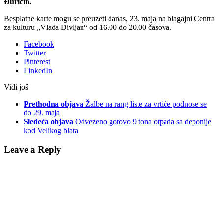
Đuričin.
Besplatne karte mogu se preuzeti danas, 23. maja na blagajni Centra
za kulturu „Vlada Divljan“ od 16.00 do 20.00 časova.
Facebook
Twitter
Pinterest
LinkedIn
Vidi još
Prethodna objava
Žalbe na rang liste za vrtiće podnose se
do 29. maja
Sledeća objava
Odvezeno gotovo 9 tona otpada sa deponije
kod Velikog blata
Leave a Reply