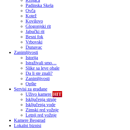
Krnjača
Padinska Skela
Ovča
Kotež
Kovilovo
Glogonjski rit
Jabučki rit
Besni fok
Vrbovski
Dunavac
Zanimljivosti
Istorija
Istraživali smo…
Slike sa leve obale
Da li ste znali?
Zanimljivosti
Opšte
Servisi za građane
Uživo kamere
HIT
Isključenja struje
Isključenja vode
Zimski red vožnje
Letnji red vožnje
Kamere Beograd
Lokalni biznisi