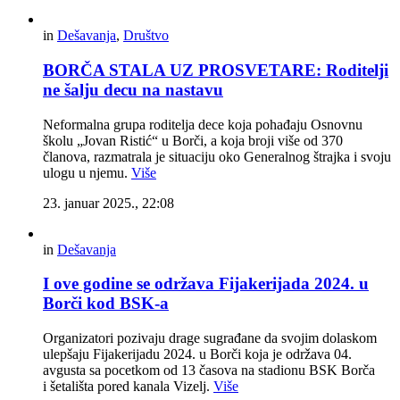
in
Dešavanja
,
Društvo
BORČA STALA UZ PROSVETARE: Roditelji
ne šalju decu na nastavu
Neformalna grupa roditelja dece koja pohađaju Osnovnu
školu „Jovan Ristić“ u Borči, a koja broji više od 370
članova, razmatrala je situaciju oko Generalnog štrajka i svoju
ulogu u njemu.
Više
23. januar 2025., 22:08
in
Dešavanja
I ove godine se održava Fijakerijada 2024. u
Borči kod BSK-a
Organizatori pozivaju drage sugrađane da svojim dolaskom
ulepšaju Fijakerijadu 2024. u Borči koja je održava 04.
avgusta sa pocetkom od 13 časova na stadionu BSK Borča
i šetališta pored kanala Vizelj.
Više