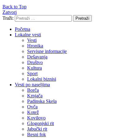
Back to Top
Zatvori
Traži:
Pretraži
Početna
Lokalne vesti
Vesti
Hronika
Servisne informacije
Dešavanja
Društvo
Kultura
Sport
Lokalni biznisi
Vesti po naseljima
Borča
Krnjača
Padinska Skela
Ovča
Kotež
Kovilovo
Glogonjski rit
Jabučki rit
Besni fok