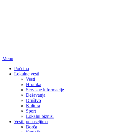
Menu
Početna
Lokalne vesti
Vesti
Hronika
Servisne informacije
Dešavanja
Društvo
Kultura
Sport
Lokalni biznisi
Vesti po naseljima
Borča