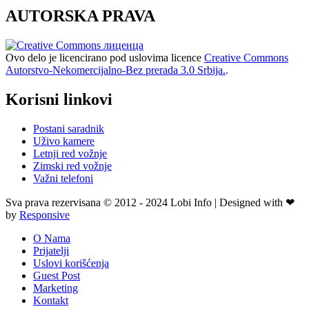
AUTORSKA PRAVA
Ovo delo je licencirano pod uslovima licence
Creative Commons
Autorstvo-Nekomercijalno-Bez prerada 3.0 Srbija.
.
Korisni linkovi
Postani saradnik
Uživo kamere
Letnji red vožnje
Zimski red vožnje
Važni telefoni
Sva prava rezervisana © 2012 - 2024 Lobi Info | Designed with ❤
by
Responsive
O Nama
Prijatelji
Uslovi korišćenja
Guest Post
Marketing
Kontakt