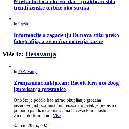
Muška torbica oko struka – praktičan stil i
trendi ženske torbice oko struka
in
Opšte
Informacije o zagađenju Dunava stižu preko
fotografija, a zvanična merenja kasne
Više iz:
Dešavanja
in
Dešavanja
Zrenjaninac zaključan: Revolt Krnjače zbog
ignorisanja prestonice
Ono što je počelo kao mirno okupljanje građana
nezadovoljnih komunalnim haosom, u petak je preraslo u
potpunu paralizu saobraćaja na Pačevačkom mostu i
Zrenjaninskom putu.
Više
9. mart 2026., 09:54