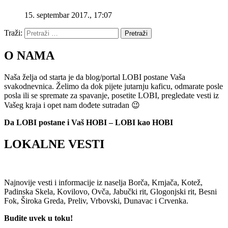
15. septembar 2017., 17:07
Traži:
Pretraži
O NAMA
Naša želja od starta je da blog/portal LOBI postane Vaša
svakodnevnica. Želimo da dok pijete jutarnju kaficu, odmarate posle
posla ili se spremate za spavanje, posetite LOBI, pregledate vesti iz
Vašeg kraja i opet nam dođete sutradan 😉
Da LOBI postane i Vaš HOBI – LOBI kao HOBI
LOKALNE VESTI
Najnovije vesti i informacije iz naselja Borča, Krnjača, Kotež,
Padinska Skela, Kovilovo, Ovča, Jabučki rit, Glogonjski rit, Besni
Fok, Široka Greda, Preliv, Vrbovski, Dunavac i Crvenka.
Budite uvek u toku!