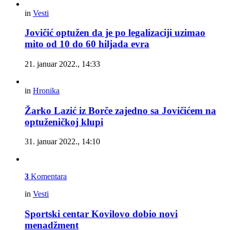
in
Vesti
Jovičić optužen da je po legalizaciji uzimao
mito od 10 do 60 hiljada evra
21. januar 2022., 14:33
in
Hronika
Žarko Lazić iz Borče zajedno sa Jovičićem na
optuženičkoj klupi
31. januar 2022., 14:10
3
Komentara
in
Vesti
Sportski centar Kovilovo dobio novi
menadžment