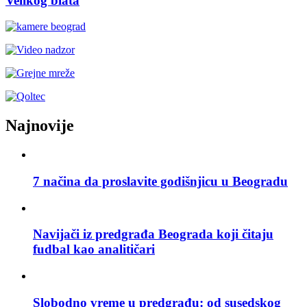
Velikog blata
Najnovije
7 načina da proslavite godišnjicu u Beogradu
Navijači iz predgrađa Beograda koji čitaju
fudbal kao analitičari
Slobodno vreme u predgrađu: od susedskog