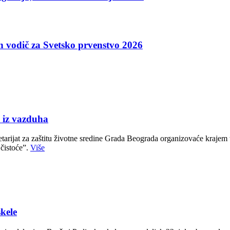
an vodič za Svetsko prvenstvo 2026
iz vazduha
ijat za zaštitu životne sredine Grada Beograda organizovaće krajem te
 čistoće”.
Više
skele