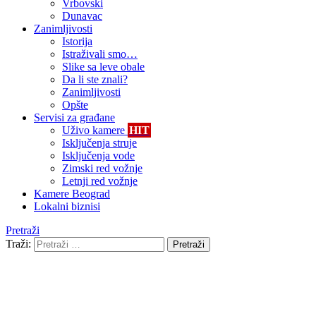
Vrbovski
Dunavac
Zanimljivosti
Istorija
Istraživali smo…
Slike sa leve obale
Da li ste znali?
Zanimljivosti
Opšte
Servisi za građane
Uživo kamere
HIT
Isključenja struje
Isključenja vode
Zimski red vožnje
Letnji red vožnje
Kamere Beograd
Lokalni biznisi
Pretraži
Traži:
Pretraži