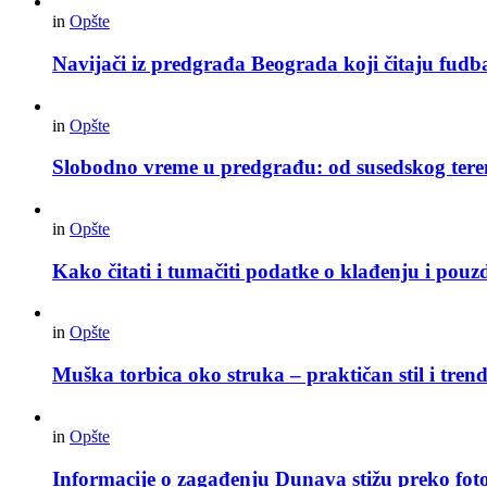
in
Opšte
Navijači iz predgrađa Beograda koji čitaju fudba
in
Opšte
Slobodno vreme u predgrađu: od susedskog tere
in
Opšte
Kako čitati i tumačiti podatke o klađenju i pouz
in
Opšte
Muška torbica oko struka – praktičan stil i trend
in
Opšte
Informacije o zagađenju Dunava stižu preko foto