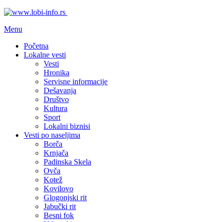
Menu
Početna
Lokalne vesti
Vesti
Hronika
Servisne informacije
Dešavanja
Društvo
Kultura
Sport
Lokalni biznisi
Vesti po naseljima
Borča
Krnjača
Padinska Skela
Ovča
Kotež
Kovilovo
Glogonjski rit
Jabučki rit
Besni fok