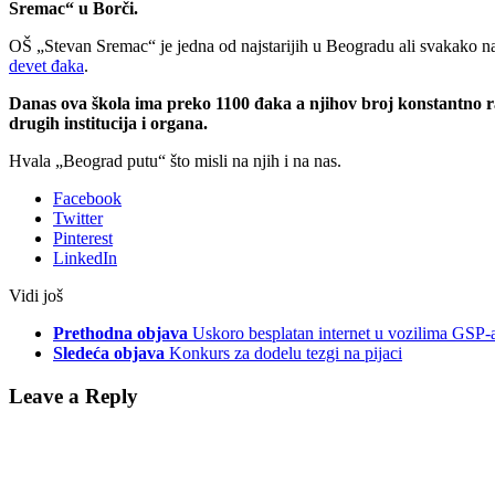
Sremac“ u Borči.
OŠ „Stevan Sremac“ je jedna od najstarijih u Beogradu ali svakako n
devet đaka
.
Danas ova škola ima preko 1100 đaka a njihov broj konstantno ra
drugih institucija i organa.
Hvala „Beograd putu“ što misli na njih i na nas.
Facebook
Twitter
Pinterest
LinkedIn
Vidi još
Prethodna objava
Uskoro besplatan internet u vozilima GSP-
Sledeća objava
Konkurs za dodelu tezgi na pijaci
Leave a Reply