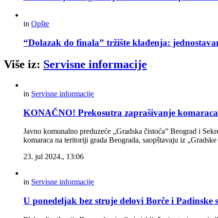
in
Opšte
“Dolazak do finala” tržište klađenja: jednostav
Više iz:
Servisne informacije
in
Servisne informacije
KONAČNO! Prekosutra zaprašivanje komaraca 
Javno komunalno preduzeće „Gradska čistoća” Beograd i Sekretar
komaraca na teritoriji grada Beograda, saopštavaju iz „Gradske
23. jul 2024., 13:06
in
Servisne informacije
U ponedeljak bez struje delovi Borče i Padinske 