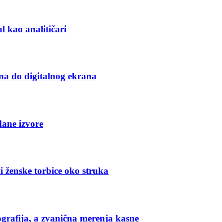
l kao analitičari
na do digitalnog ekrana
dane izvore
i ženske torbice oko struka
grafija, a zvanična merenja kasne