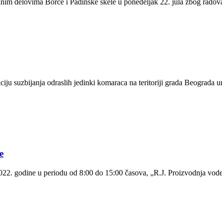
edinim delovima Borče i Padinske skele u ponedeljak 22. jula zbog radov
ju suzbijanja odraslih jedinki komaraca na teritoriji grada Beograda u
e
2. godine u periodu od 8:00 do 15:00 časova, „R.J. Proizvodnja vode i