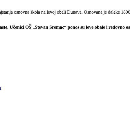
ajstarija osnovna škola na levoj obali Dunava. Osnovana je daleke 180
ste. Učenici OŠ „Stevan Sremac“ ponos su leve obale i redovno os
a