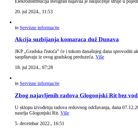
Elekrodistribucija Beograd najavila je isključenje struje u poj
20. jul 2024., 11:53
in
Servisne informacije
Akcija suzbijanja komaraca duž Dunava
JKP „Gradska čistoća” će i tokom današnjeg dana sprovoditi akci
saopštavaju iz ovog gradskog preduzeća.
Više
18. jul 2024., 07:28
in
Servisne informacije
Zbog najavljenih radova Glogonjski Rit bez vod
U sklopu izvođenja radova redovnog održavanja, dana 07.12.202
naselja Glogonjski Rit.
Više
5. decembar 2022., 16:51