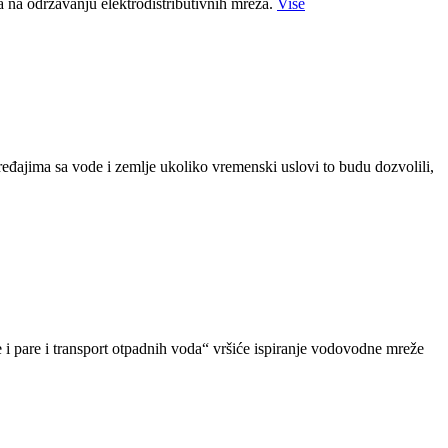
a na održavanju elektrodistributivnih mreža.
Više
ređajima sa vode i zemlje ukoliko vremenski uslovi to budu dozvolili,
 pare i transport otpadnih voda“ vršiće ispiranje vodovodne mreže