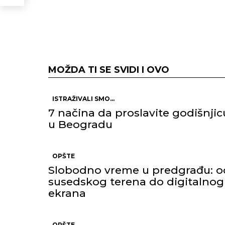
MOŽDA TI SE SVIDI I OVO
ISTRAŽIVALI SMO...
7 načina da proslavite godišnjic
u Beogradu
OPŠTE
Slobodno vreme u predgrađu: o
susedskog terena do digitalnog
ekrana
OPŠTE