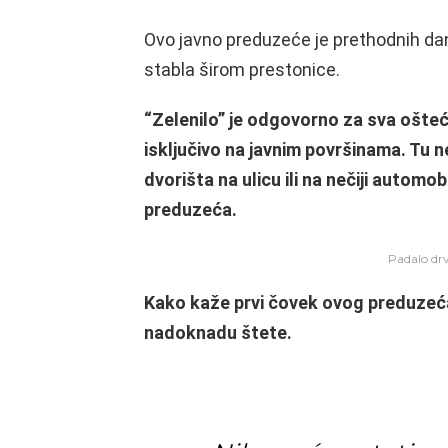
Ovo javno preduzeće je prethodnih dan
stabla širom prestonice.
“Zelenilo” je odgovorno za sva ošteć
isključivo na javnim površinama. Tu n
dvorišta na ulicu ili na nečiji automobi
preduzeća.
Padalo drve
Kako kaže prvi čovek ovog preduzeća
nadoknadu štete.