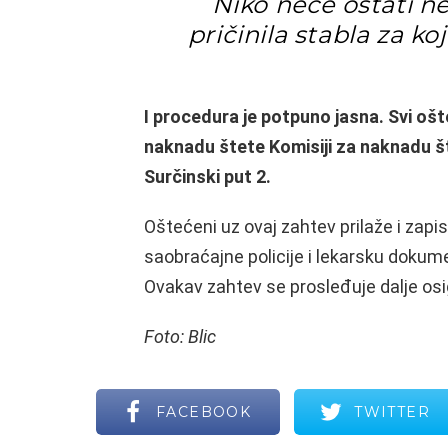
Niko neće ostati n
pričinila stabla za ko
I procedura je potpuno jasna. Svi oš
naknadu štete Komisiji za naknadu št
Surčinski put 2.
Oštećeni uz ovaj zahtev prilaže i zapisn
saobraćajne policije i lekarsku dokume
Ovakav zahtev se prosleđuje dalje osi
Foto: Blic
FACEBOOK
TWITTER