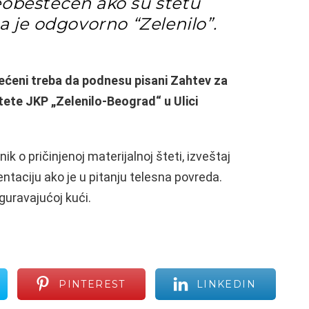
eobeštećen ako su štetu
ja je odgovorno “Zelenilo”.
tećeni treba da podnesu pisani Zahtev za
ete JKP „Zelenilo-Beograd“ u Ulici
ik o pričinjenoj materijalnoj šteti, izveštaj
ntaciju ako je u pitanju telesna povreda.
guravajućoj kući.
PINTEREST
LINKEDIN