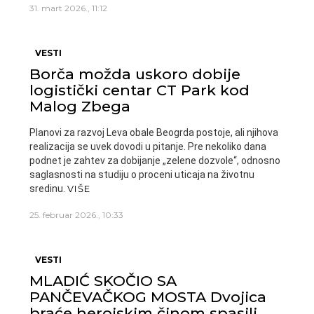
31. mart 2026., 11:12
VESTI
Borča možda uskoro dobije
logistički centar CT Park kod
Malog Zbega
Planovi za razvoj Leva obale Beogrda postoje, ali njihova
realizacija se uvek dovodi u pitanje. Pre nekoliko dana
podnet je zahtev za dobijanje „zelene dozvole“, odnosno
saglasnosti na studiju o proceni uticaja na životnu
sredinu.
VIŠE
25. februar 2026., 10:33
VESTI
MLADIĆ SKOČIO SA
PANČEVAČKOG MOSTA Dvojica
braće herojskim činom spasili