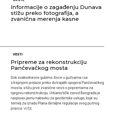
Informacije o zagađenju Dunava
stižu preko fotografija, a
zvanična merenja kasne
VESTI
Pripreme za rekonstrukciju
Pančevačkog mosta
Dok svakodnevno gubimo živce u gužvama i sa
strepnjom prelaze preko dotrajalih spojeva Pančevačkog
mosta, stižu prve zvanične vesti o pripremama za
njegovu rekonstrukciju. Urbanistički zavod Beograda je
raspisao javnu nabavku za geodetske usluge, koje su
temelj za izradu Plana detaljne regulacije ovog putnog
pravca.
VIŠE