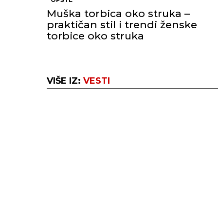
Muška torbica oko struka –
praktičan stil i trendi ženske
torbice oko struka
VIŠE IZ:
VESTI