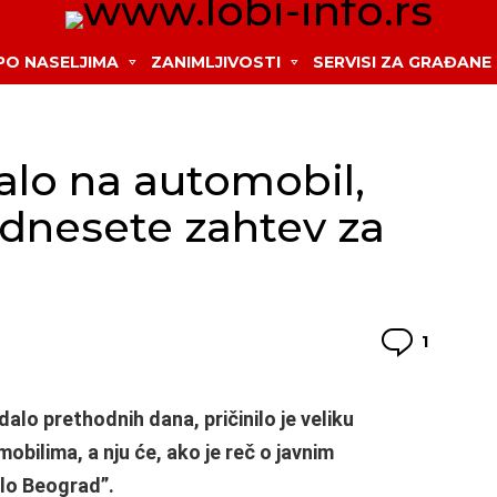
 PO NASELJIMA
ZANIMLJIVOSTI
SERVISI ZA GRAĐANE
alo na automobil,
dnesete zahtev za
Koment
1
lo prethodnih dana, pričinilo je veliku
bilima, a nju će, ako je reč o javnim
lo Beograd”.