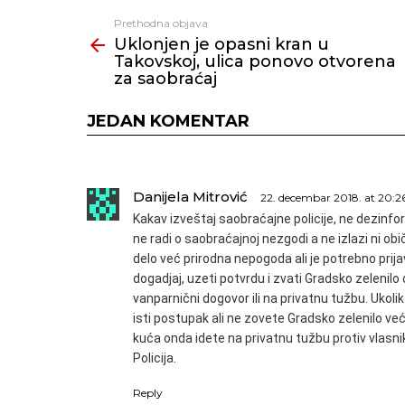
Prethodna objava
Vidi
Uklonjen je opasni kran u
još
Takovskoj, ulica ponovo otvorena
za saobraćaj
JEDAN KOMENTAR
Danijela Mitrović
22. decembar 2018. at 20:2
Kakav izveštaj saobraćajne policije, ne dezinfor
ne radi o saobraćajnoj nezgodi a ne izlazi ni obič
delo već prirodna nepogoda ali je potrebno prija
dogadjaj, uzeti potvrdu i zvati Gradsko zelenilo 
vanparnični dogovor ili na privatnu tužbu. Ukolik
isti postupak ali ne zovete Gradsko zelenilo već
kuća onda idete na privatnu tužbu protiv vlas
Policija.
Reply