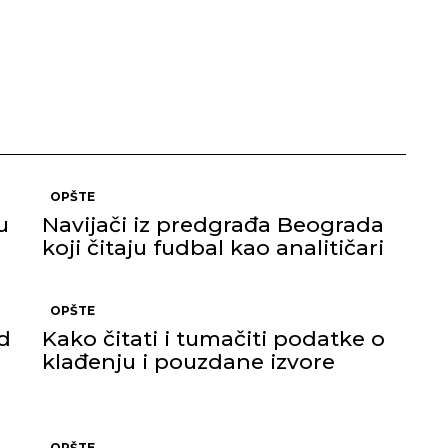
OPŠTE
u
Navijači iz predgrađa Beograda
koji čitaju fudbal kao analitičari
OPŠTE
d
Kako čitati i tumačiti podatke o
klađenju i pouzdane izvore
OPŠTE