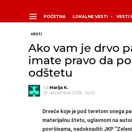
POČETNA
LOKALNE VESTI
VESTI
Menu
VESTI
Ako vam je drvo p
imate pravo da po
odštetu
od
Marija K.
19. decembar 2018., 14:10
Drveće koje je pod teretom snega pada
materijalnu štetu, uglavnom na automo
površinama, nadoknaditi JKP “Zeleni