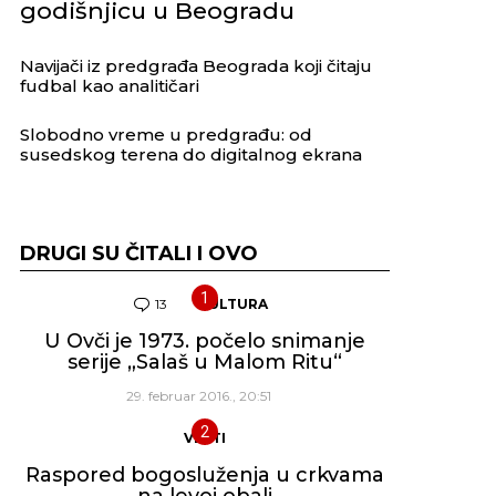
godišnjicu u Beogradu
Navijači iz predgrađa Beograda koji čitaju
fudbal kao analitičari
Slobodno vreme u predgrađu: od
susedskog terena do digitalnog ekrana
DRUGI SU ČITALI I OVO
13
Komentara
KULTURA
U Ovči je 1973. počelo snimanje
serije „Salaš u Malom Ritu“
29. februar 2016., 20:51
VESTI
Raspored bogosluženja u crkvama
na levoj obali