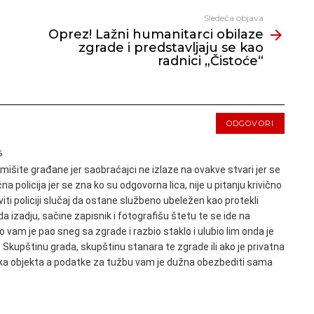
Sledeća objava
Oprez! Lažni humanitarci obilaze
zgrade i predstavljaju se kao
radnici „Čistoće“
ODGOVORI
6
mišite građane jer saobraćajci ne izlaze na ovakve stvari jer se
na policija jer se zna ko su odgovorna lica, nije u pitanju krivično
viti policiji slučaj da ostane službeno ubeležen kao protekli
da izadju, sačine zapisnik i fotografišu štetu te se ide na
o vam je pao sneg sa zgrade i razbio staklo i ulubio lim onda je
 Skupštinu grada, skupštinu stanara te zgrade ili ako je privatna
nika objekta a podatke za tužbu vam je dužna obezbediti sama