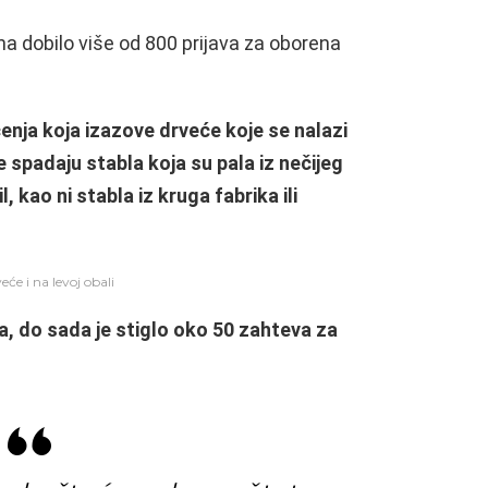
a dobilo više od 800 prijava za oborena
enja koja izazove drveće koje se nalazi
e spadaju stabla koja su pala iz nečijeg
l, kao ni stabla iz kruga fabrika ili
će i na levoj obali
, do sada je stiglo oko 50 zahteva za