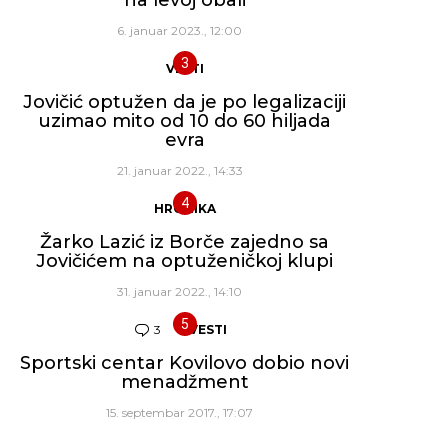
6. januar 2023., 12:00
VESTI
Jovičić optužen da je po legalizaciji
uzimao mito od 10 do 60 hiljada
evra
21. januar 2022., 14:33
HRONIKA
Žarko Lazić iz Borče zajedno sa
Jovičićem na optuženičkoj klupi
31. januar 2022., 14:10
3
Komentara
VESTI
Sportski centar Kovilovo dobio novi
menadžment
15. septembar 2017., 17:07