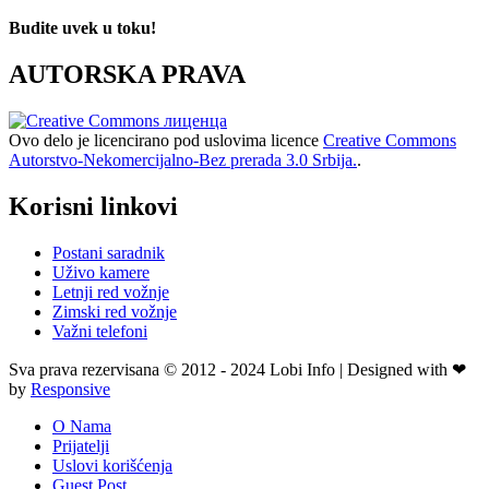
Budite uvek u toku!
AUTORSKA PRAVA
Ovo delo je licencirano pod uslovima licence
Creative Commons
Autorstvo-Nekomercijalno-Bez prerada 3.0 Srbija.
.
Korisni linkovi
Postani saradnik
Uživo kamere
Letnji red vožnje
Zimski red vožnje
Važni telefoni
Sva prava rezervisana © 2012 - 2024 Lobi Info | Designed with ❤
by
Responsive
O Nama
Prijatelji
Uslovi korišćenja
Guest Post