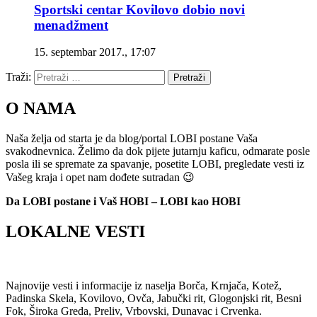
Sportski centar Kovilovo dobio novi
menadžment
15. septembar 2017., 17:07
Traži:
Pretraži
O NAMA
Naša želja od starta je da blog/portal LOBI postane Vaša
svakodnevnica. Želimo da dok pijete jutarnju kaficu, odmarate posle
posla ili se spremate za spavanje, posetite LOBI, pregledate vesti iz
Vašeg kraja i opet nam dođete sutradan 😉
Da LOBI postane i Vaš HOBI – LOBI kao HOBI
LOKALNE VESTI
Najnovije vesti i informacije iz naselja Borča, Krnjača, Kotež,
Padinska Skela, Kovilovo, Ovča, Jabučki rit, Glogonjski rit, Besni
Fok, Široka Greda, Preliv, Vrbovski, Dunavac i Crvenka.