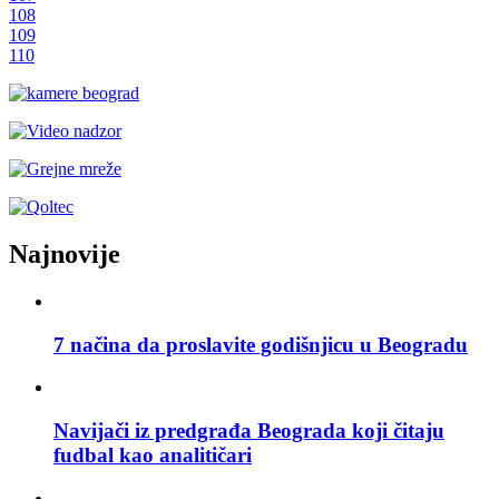
108
109
110
Najnovije
7 načina da proslavite godišnjicu u Beogradu
Navijači iz predgrađa Beograda koji čitaju
fudbal kao analitičari