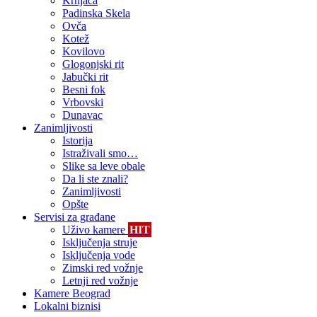
Krnjača
Padinska Skela
Ovča
Kotež
Kovilovo
Glogonjski rit
Jabučki rit
Besni fok
Vrbovski
Dunavac
Zanimljivosti
Istorija
Istraživali smo…
Slike sa leve obale
Da li ste znali?
Zanimljivosti
Opšte
Servisi za građane
Uživo kamere
HIT
Isključenja struje
Isključenja vode
Zimski red vožnje
Letnji red vožnje
Kamere Beograd
Lokalni biznisi