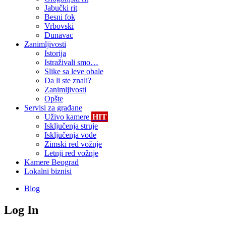
Jabučki rit
Besni fok
Vrbovski
Dunavac
Zanimljivosti
Istorija
Istraživali smo…
Slike sa leve obale
Da li ste znali?
Zanimljivosti
Opšte
Servisi za građane
Uživo kamere
HIT
Isključenja struje
Isključenja vode
Zimski red vožnje
Letnji red vožnje
Kamere Beograd
Lokalni biznisi
Blog
Log In