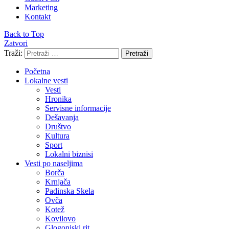
Marketing
Kontakt
Back to Top
Zatvori
Traži:
Pretraži
Početna
Lokalne vesti
Vesti
Hronika
Servisne informacije
Dešavanja
Društvo
Kultura
Sport
Lokalni biznisi
Vesti po naseljima
Borča
Krnjača
Padinska Skela
Ovča
Kotež
Kovilovo
Glogonjski rit