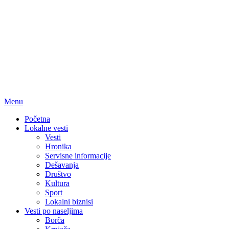
Menu
Početna
Lokalne vesti
Vesti
Hronika
Servisne informacije
Dešavanja
Društvo
Kultura
Sport
Lokalni biznisi
Vesti po naseljima
Borča