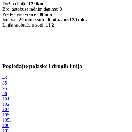
Dužina linije:
12.9km
Broj autobusa radnim danima:
3
Predviđeno vreme:
30 min
Interval:
20 min. / sub 20 min. / ned 30 min.
Linija saobraća u zoni:
1 i 2
Pogledajte polaske i drugih linija
43
85
95
96
101
102
104
105
105l
106
107