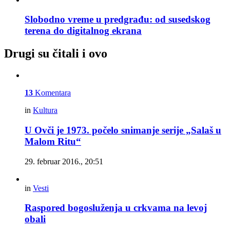
Slobodno vreme u predgrađu: od susedskog
terena do digitalnog ekrana
Drugi su čitali i ovo
13
Komentara
in
Kultura
U Ovči je 1973. počelo snimanje serije „Salaš u
Malom Ritu“
29. februar 2016., 20:51
in
Vesti
Raspored bogosluženja u crkvama na levoj
obali