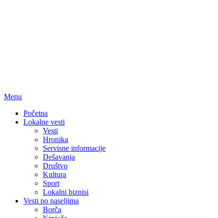
Menu
Početna
Lokalne vesti
Vesti
Hronika
Servisne informacije
Dešavanja
Društvo
Kultura
Sport
Lokalni biznisi
Vesti po naseljima
Borča