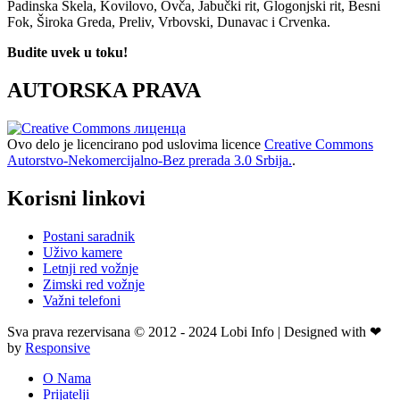
Padinska Skela, Kovilovo, Ovča, Jabučki rit, Glogonjski rit, Besni
Fok, Široka Greda, Preliv, Vrbovski, Dunavac i Crvenka.
Budite uvek u toku!
AUTORSKA PRAVA
Ovo delo je licencirano pod uslovima licence
Creative Commons
Autorstvo-Nekomercijalno-Bez prerada 3.0 Srbija.
.
Korisni linkovi
Postani saradnik
Uživo kamere
Letnji red vožnje
Zimski red vožnje
Važni telefoni
Sva prava rezervisana © 2012 - 2024 Lobi Info | Designed with ❤
by
Responsive
O Nama
Prijatelji