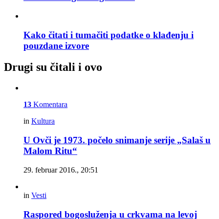
Kako čitati i tumačiti podatke o klađenju i
pouzdane izvore
Drugi su čitali i ovo
13
Komentara
in
Kultura
U Ovči je 1973. počelo snimanje serije „Salaš u
Malom Ritu“
29. februar 2016., 20:51
in
Vesti
Raspored bogosluženja u crkvama na levoj