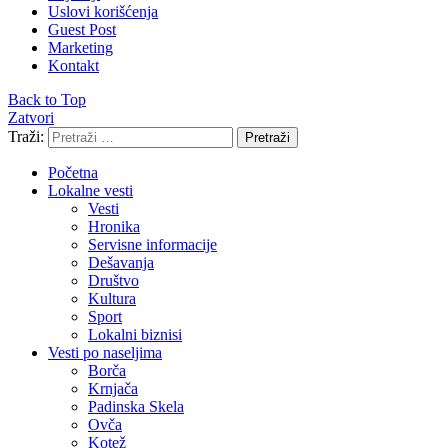
Uslovi korišćenja
Guest Post
Marketing
Kontakt
Back to Top
Zatvori
Traži:
Pretraži
Početna
Lokalne vesti
Vesti
Hronika
Servisne informacije
Dešavanja
Društvo
Kultura
Sport
Lokalni biznisi
Vesti po naseljima
Borča
Krnjača
Padinska Skela
Ovča
Kotež