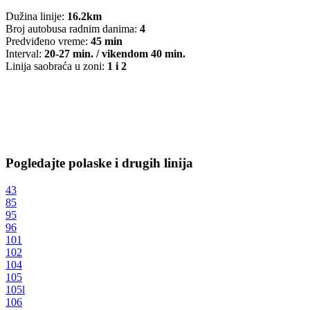
Dužina linije:
16.2km
Broj autobusa radnim danima:
4
Predviđeno vreme:
45 min
Interval:
20-27 min. / vikendom 40 min.
Linija saobraća u zoni:
1 i 2
Pogledajte polaske i drugih linija
43
85
95
96
101
102
104
105
105l
106