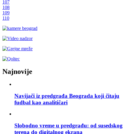
107
108
109
110
Najnovije
Navijači iz predgrađa Beograda koji čitaju
fudbal kao analitičari
Slobodno vreme u predgrađu: od susedskog
terena do digitalnog ekrana