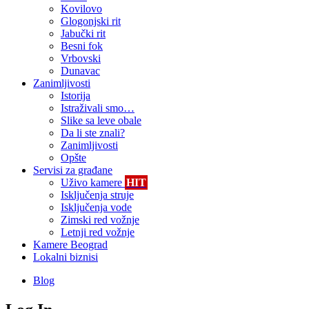
Kovilovo
Glogonjski rit
Jabučki rit
Besni fok
Vrbovski
Dunavac
Zanimljivosti
Istorija
Istraživali smo…
Slike sa leve obale
Da li ste znali?
Zanimljivosti
Opšte
Servisi za građane
Uživo kamere
HIT
Isključenja struje
Isključenja vode
Zimski red vožnje
Letnji red vožnje
Kamere Beograd
Lokalni biznisi
Blog