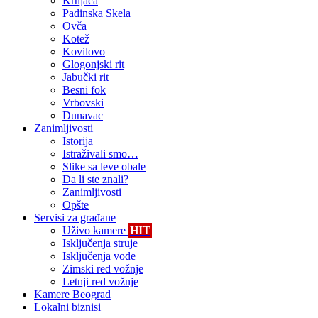
Krnjača
Padinska Skela
Ovča
Kotež
Kovilovo
Glogonjski rit
Jabučki rit
Besni fok
Vrbovski
Dunavac
Zanimljivosti
Istorija
Istraživali smo…
Slike sa leve obale
Da li ste znali?
Zanimljivosti
Opšte
Servisi za građane
Uživo kamere
HIT
Isključenja struje
Isključenja vode
Zimski red vožnje
Letnji red vožnje
Kamere Beograd
Lokalni biznisi