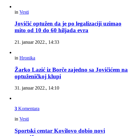
in
Vesti
Jovičić optužen da je po legalizaciji uzimao
mito od 10 do 60 hiljada evra
21. januar 2022., 14:33
in
Hronika
Žarko Lazić iz Borče zajedno sa Jovičićem na
optuženičkoj klupi
31. januar 2022., 14:10
3
Komentara
in
Vesti
Sportski centar Kovilovo dobio novi