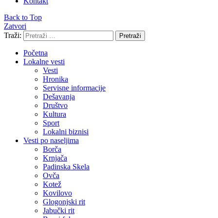
Kontakt
Back to Top
Zatvori
Traži:
Pretraži
Početna
Lokalne vesti
Vesti
Hronika
Servisne informacije
Dešavanja
Društvo
Kultura
Sport
Lokalni biznisi
Vesti po naseljima
Borča
Krnjača
Padinska Skela
Ovča
Kotež
Kovilovo
Glogonjski rit
Jabučki rit