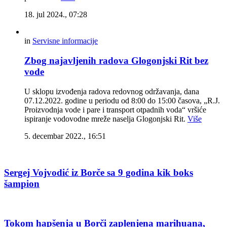
18. jul 2024., 07:28
in
Servisne informacije
Zbog najavljenih radova Glogonjski Rit bez
vode
U sklopu izvođenja radova redovnog održavanja, dana
07.12.2022. godine u periodu od 8:00 do 15:00 časova, „R.J.
Proizvodnja vode i pare i transport otpadnih voda“ vršiće
ispiranje vodovodne mreže naselja Glogonjski Rit.
Više
5. decembar 2022., 16:51
Sergej Vojvodić iz Borče sa 9 godina kik boks
šampion
Tokom hapšenja u Borči zaplenjena marihuana,