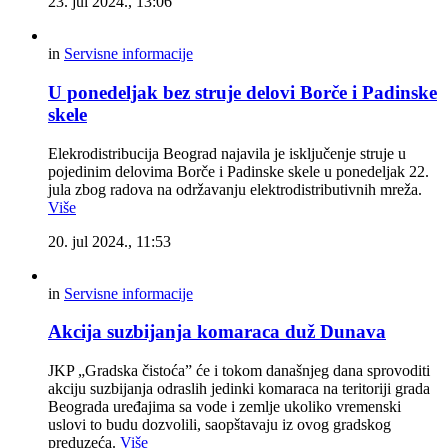
23. jul 2024., 13:06
in
Servisne informacije
U ponedeljak bez struje delovi Borče i Padinske
skele
Elekrodistribucija Beograd najavila je isključenje struje u
pojedinim delovima Borče i Padinske skele u ponedeljak 22.
jula zbog radova na održavanju elektrodistributivnih mreža.
Više
20. jul 2024., 11:53
in
Servisne informacije
Akcija suzbijanja komaraca duž Dunava
JKP „Gradska čistoća” će i tokom današnjeg dana sprovoditi
akciju suzbijanja odraslih jedinki komaraca na teritoriji grada
Beograda uređajima sa vode i zemlje ukoliko vremenski
uslovi to budu dozvolili, saopštavaju iz ovog gradskog
preduzeća.
Više