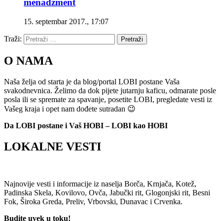
menadžment
15. septembar 2017., 17:07
Traži:
Pretraži
O NAMA
Naša želja od starta je da blog/portal LOBI postane Vaša
svakodnevnica. Želimo da dok pijete jutarnju kaficu, odmarate posle
posla ili se spremate za spavanje, posetite LOBI, pregledate vesti iz
Vašeg kraja i opet nam dođete sutradan 😉
Da LOBI postane i Vaš HOBI – LOBI kao HOBI
LOKALNE VESTI
Najnovije vesti i informacije iz naselja Borča, Krnjača, Kotež,
Padinska Skela, Kovilovo, Ovča, Jabučki rit, Glogonjski rit, Besni
Fok, Široka Greda, Preliv, Vrbovski, Dunavac i Crvenka.
Budite uvek u toku!