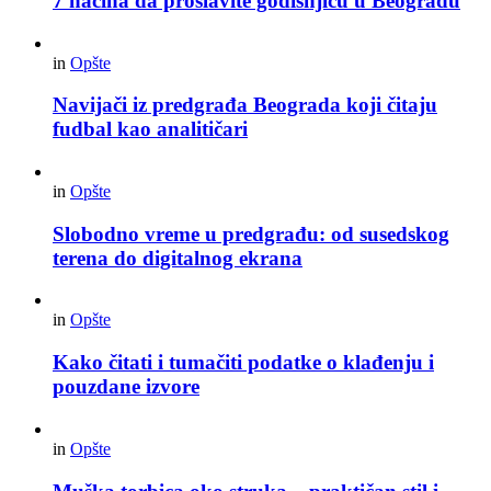
7 načina da proslavite godišnjicu u Beogradu
in
Opšte
Navijači iz predgrađa Beograda koji čitaju
fudbal kao analitičari
in
Opšte
Slobodno vreme u predgrađu: od susedskog
terena do digitalnog ekrana
in
Opšte
Kako čitati i tumačiti podatke o klađenju i
pouzdane izvore
in
Opšte