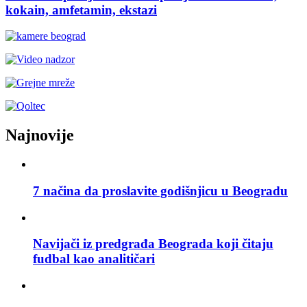
kokain, amfetamin, ekstazi
Najnovije
7 načina da proslavite godišnjicu u Beogradu
Navijači iz predgrađa Beograda koji čitaju
fudbal kao analitičari