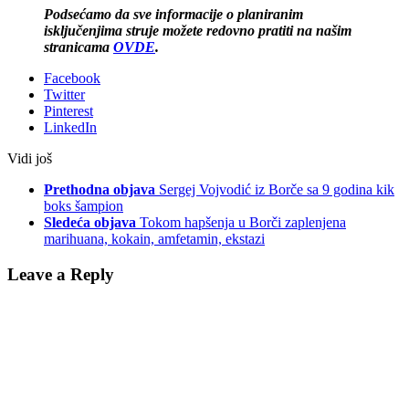
Podsećamo da sve informacije o planiranim
isključenjima struje možete redovno pratiti na našim
stranicama
OVDE
.
Facebook
Twitter
Pinterest
LinkedIn
Vidi još
Prethodna objava
Sergej Vojvodić iz Borče sa 9 godina kik
boks šampion
Sledeća objava
Tokom hapšenja u Borči zaplenjena
marihuana, kokain, amfetamin, ekstazi
Leave a Reply