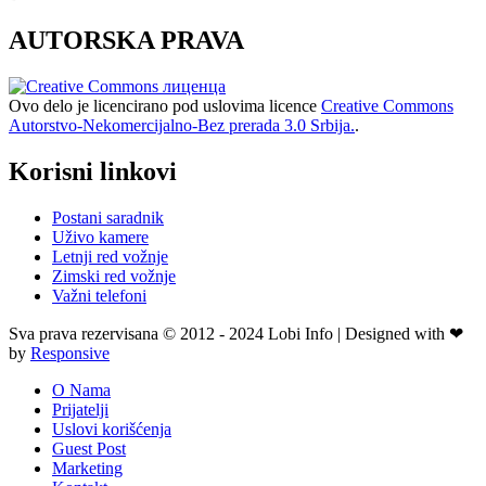
AUTORSKA PRAVA
Ovo delo je licencirano pod uslovima licence
Creative Commons
Autorstvo-Nekomercijalno-Bez prerada 3.0 Srbija.
.
Korisni linkovi
Postani saradnik
Uživo kamere
Letnji red vožnje
Zimski red vožnje
Važni telefoni
Sva prava rezervisana © 2012 - 2024 Lobi Info | Designed with ❤
by
Responsive
O Nama
Prijatelji
Uslovi korišćenja
Guest Post
Marketing