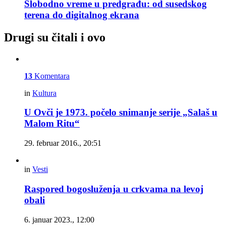
Slobodno vreme u predgrađu: od susedskog
terena do digitalnog ekrana
Drugi su čitali i ovo
13
Komentara
in
Kultura
U Ovči je 1973. počelo snimanje serije „Salaš u
Malom Ritu“
29. februar 2016., 20:51
in
Vesti
Raspored bogosluženja u crkvama na levoj
obali
6. januar 2023., 12:00