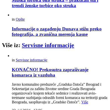
Muška torbica oko struka – praktičan stil i
trendi ženske torbice oko struka
in
Opšte
Informacije o zagađenju Dunava stižu preko
fotografija, a zvanična merenja kasne
Više iz:
Servisne informacije
in
Servisne informacije
KONAČNO! Prekosutra zaprašivanje
komaraca iz vazduha
Javno komunalno preduzeće „Gradska čistoća” Beograd i
Sekretarijat za zaštitu životne sredine Grada Beograda
organizovaće krajem tekuće sedmice i realizovati avio-
tretmane suzbijanja odraslih formi komaraca na teritoriji grada
Beograda, saopštavaju iz „Gradske čistoće”.
Više