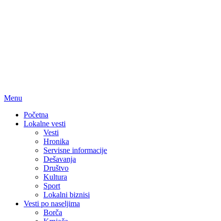
Menu
Početna
Lokalne vesti
Vesti
Hronika
Servisne informacije
Dešavanja
Društvo
Kultura
Sport
Lokalni biznisi
Vesti po naseljima
Borča