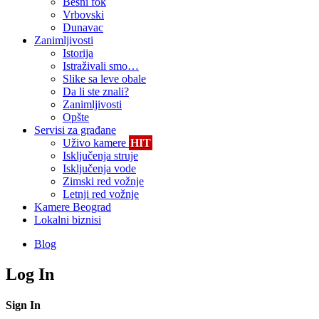
Besni fok
Vrbovski
Dunavac
Zanimljivosti
Istorija
Istraživali smo…
Slike sa leve obale
Da li ste znali?
Zanimljivosti
Opšte
Servisi za građane
Uživo kamere
HIT
Isključenja struje
Isključenja vode
Zimski red vožnje
Letnji red vožnje
Kamere Beograd
Lokalni biznisi
Blog
Log In
Sign In