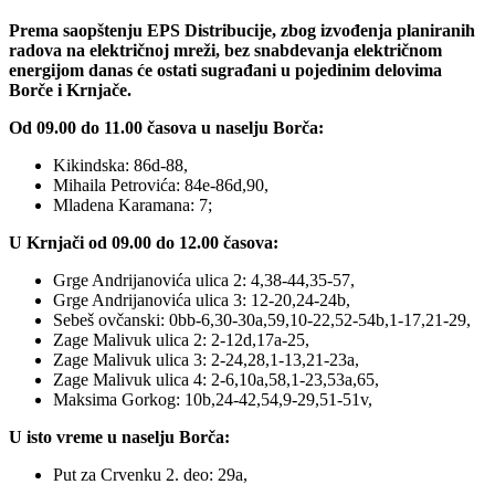
Prema saopštenju EPS Distribucije, zbog izvođenja planiranih
radova na električnoj mreži, bez snabdevanja električnom
energijom danas će ostati sugrađani u pojedinim delovima
Borče i Krnjače.
Od 09.00 do 11.00 časova u naselju Borča:
Kikindska: 86d-88,
Mihaila Petrovića: 84e-86d,90,
Mladena Karamana: 7;
U Krnjači od 09.00 do 12.00 časova:
Grge Andrijanovića ulica 2: 4,38-44,35-57,
Grge Andrijanovića ulica 3: 12-20,24-24b,
Sebeš ovčanski: 0bb-6,30-30a,59,10-22,52-54b,1-17,21-29,
Zage Malivuk ulica 2: 2-12d,17a-25,
Zage Malivuk ulica 3: 2-24,28,1-13,21-23a,
Zage Malivuk ulica 4: 2-6,10a,58,1-23,53a,65,
Maksima Gorkog: 10b,24-42,54,9-29,51-51v,
U isto vreme u naselju Borča:
Put za Crvenku 2. deo: 29a,