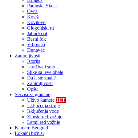
Krnjača
Padinska Skela
Ovča
Kotež
Kovilovo
Glogonjski rit
Jabučki rit
Besni fok
Vrbovski
Dunavac
Zanimljivosti
Istorija
Istraživali smo…
Slike sa leve obale
Da li ste znali?
Zanimljivosti
Opšte
Servisi za građane
Uživo kamere
HIT
Isključenja struje
Isključenja vode
Zimski red vožnje
Letnji red vožnje
Kamere Beograd
Lokalni biznisi