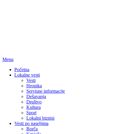
Menu
Početna
Lokalne vesti
Vesti
Hronika
Servisne informacije
Dešavanja
Društvo
Kultura
Sport
Lokalni biznisi
Vesti po naseljima
Borča