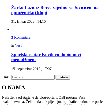
Žarko Lazić iz Borče zajedno sa Jovičićem na
optuženičkoj klupi
31. januar 2022., 14:10
3
Komentara
in
Vesti
Sportski centar Kovilovo dobio novi
menadžment
15. septembar 2017., 17:07
Traži:
Pretraži
O NAMA
Naša želja od starta je da blog/portal LOBI postane Vaša
svakodnevnica. Želimo da dok pijete jutarnju kaficu, odmarate posle