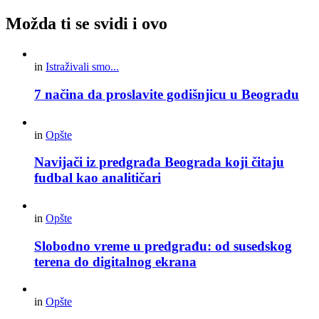
Možda ti se svidi i ovo
in
Istraživali smo...
7 načina da proslavite godišnjicu u Beogradu
in
Opšte
Navijači iz predgrađa Beograda koji čitaju
fudbal kao analitičari
in
Opšte
Slobodno vreme u predgrađu: od susedskog
terena do digitalnog ekrana
in
Opšte