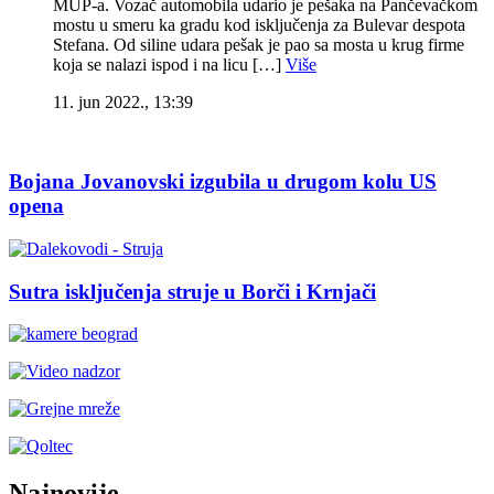
MUP-a. Vozač automobila udario je pešaka na Pančevačkom
mostu u smeru ka gradu kod isključenja za Bulevar despota
Stefana. Od siline udara pešak je pao sa mosta u krug firme
koja se nalazi ispod i na licu […]
Više
11. jun 2022., 13:39
Bojana Jovanovski izgubila u drugom kolu US
opena
Sutra isključenja struje u Borči i Krnjači
Najnovije