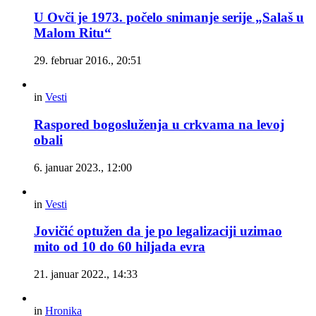
U Ovči je 1973. počelo snimanje serije „Salaš u
Malom Ritu“
29. februar 2016., 20:51
in
Vesti
Raspored bogosluženja u crkvama na levoj
obali
6. januar 2023., 12:00
in
Vesti
Jovičić optužen da je po legalizaciji uzimao
mito od 10 do 60 hiljada evra
21. januar 2022., 14:33
in
Hronika