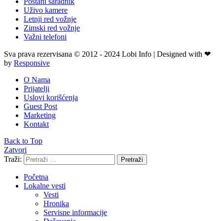
Postani saradnik
Uživo kamere
Letnji red vožnje
Zimski red vožnje
Važni telefoni
Sva prava rezervisana © 2012 - 2024 Lobi Info | Designed with ❤
by
Responsive
O Nama
Prijatelji
Uslovi korišćenja
Guest Post
Marketing
Kontakt
Back to Top
Zatvori
Traži:
Pretraži
Početna
Lokalne vesti
Vesti
Hronika
Servisne informacije