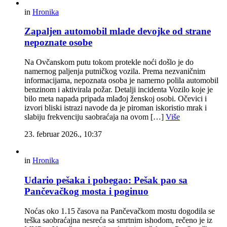
in
Hronika
Zapaljen automobil mlade devojke od strane
nepoznate osobe
Na Ovčanskom putu tokom protekle noći došlo je do
namernog paljenja putničkog vozila. Prema nezvaničnim
informacijama, nepoznata osoba je namerno polila automobil
benzinom i aktivirala požar. Detalji incidenta Vozilo koje je
bilo meta napada pripada mlađoj ženskoj osobi. Očevici i
izvori bliski istrazi navode da je piroman iskoristio mrak i
slabiju frekvenciju saobraćaja na ovom […]
Više
23. februar 2026., 10:37
in
Hronika
Udario pešaka i pobegao: Pešak pao sa
Pančevačkog mosta i poginuo
Noćas oko 1.15 časova na Pančevačkom mostu dogodila se
teška saobraćajna nesreća sa smrtnim ishodom, rečeno je iz