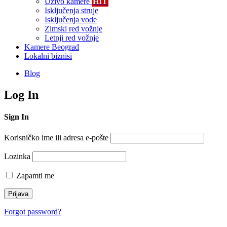
Uživo kamere
HIT
Isključenja struje
Isključenja vode
Zimski red vožnje
Letnji red vožnje
Kamere Beograd
Lokalni biznisi
Blog
Log In
Sign In
Korisničko ime ili adresa e-pošte
Lozinka
Zapamti me
Forgot password?