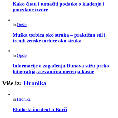
Kako čitati i tumačiti podatke o klađenju i
pouzdane izvore
in
Opšte
Muška torbica oko struka – praktičan stil i
trendi ženske torbice oko struka
in
Opšte
Informacije o zagađenju Dunava stižu preko
fotografija, a zvanična merenja kasne
Više iz:
Hronika
in
Hronika
Ekološki incident u Borči