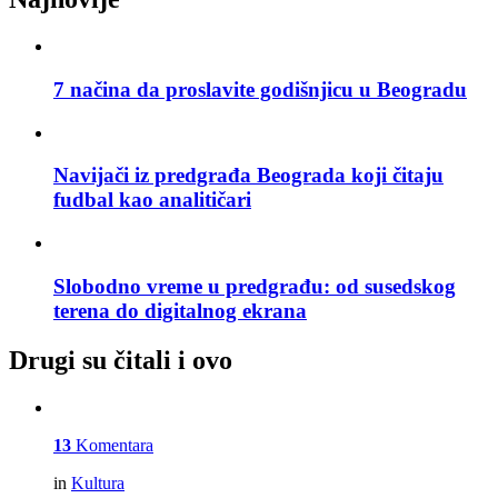
7 načina da proslavite godišnjicu u Beogradu
Navijači iz predgrađa Beograda koji čitaju
fudbal kao analitičari
Slobodno vreme u predgrađu: od susedskog
terena do digitalnog ekrana
Drugi su čitali i ovo
13
Komentara
in
Kultura