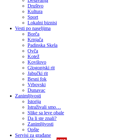
Dešavanja
Društvo
Kultura
Sport
Lokalni biznisi
Vesti po naseljima
Borča
Krnjača
Padinska Skela
Ovča
Kotež
Kovilovo
Glogonjski rit
Jabučki rit
Besni fok
Vrbovski
Dunavac
Zanimljivosti
Istorija
Istraživali smo…
Slike sa leve obale
Da li ste znali?
Zanimljivosti
Opšte
Servisi za građane