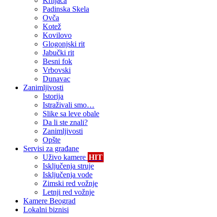
Krnjača
Padinska Skela
Ovča
Kotež
Kovilovo
Glogonjski rit
Jabučki rit
Besni fok
Vrbovski
Dunavac
Zanimljivosti
Istorija
Istraživali smo…
Slike sa leve obale
Da li ste znali?
Zanimljivosti
Opšte
Servisi za građane
Uživo kamere
HIT
Isključenja struje
Isključenja vode
Zimski red vožnje
Letnji red vožnje
Kamere Beograd
Lokalni biznisi