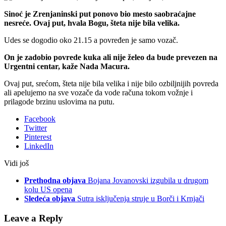
Sinoć je Zrenjaninski put ponovo bio mesto saobraćajne
nesreće. Ovaj put, hvala Bogu, šteta nije bila velika.
Udes se dogodio oko 21.15 a povređen je samo vozač.
On je zadobio povrede kuka ali nije želeo da bude prevezen na
Urgentni centar, kaže Nada Macura.
Ovaj put, srećom, šteta nije bila velika i nije bilo ozbiljnijih povreda
ali apelujemo na sve vozače da vode računa tokom vožnje i
prilagode brzinu uslovima na putu.
Facebook
Twitter
Pinterest
LinkedIn
Vidi još
Prethodna objava
Bojana Jovanovski izgubila u drugom
kolu US opena
Sledeća objava
Sutra isključenja struje u Borči i Krnjači
Leave a Reply