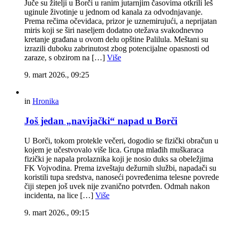
Juče su žitelji u Borči u ranim jutarnjim časovima otkrili leš
uginule životinje u jednom od kanala za odvodnjavanje.
Prema rečima očevidaca, prizor je uznemirujući, a neprijatan
miris koji se širi naseljem dodatno otežava svakodnevno
kretanje građana u ovom delu opštine Palilula. Meštani su
izrazili duboku zabrinutost zbog potencijalne opasnosti od
zaraze, s obzirom na […]
Više
9. mart 2026., 09:25
in
Hronika
Još jedan „navijački“ napad u Borči
U Borči, tokom protekle večeri, dogodio se fizički obračun u
kojem je učestvovalo više lica. Grupa mlađih muškaraca
fizički je napala prolaznika koji je nosio duks sa obeležjima
FK Vojvodina. Prema izveštaju dežurnih službi, napadači su
koristili tupa sredstva, nanoseći povređenima telesne povrede
čiji stepen još uvek nije zvanično potvrđen. Odmah nakon
incidenta, na lice […]
Više
9. mart 2026., 09:15