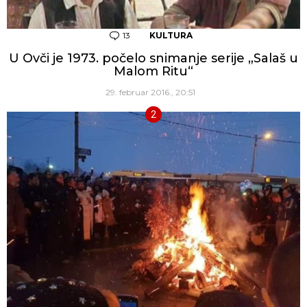
13
Komentara
KULTURA
U Ovči je 1973. počelo snimanje serije „Salaš u
Malom Ritu“
29. februar 2016., 20:51