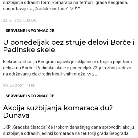
suzbijanja odraslih formi komaraca na teritoriji grada Beograda,
saopštavaju iz „Gradske čistoće”.
VIŠE
23. jul 2024., 13:06
SERVISNE INFORMACIJE
U ponedeljak bez struje delovi Borče i
Padinske skele
Elekrodistribucija Beograd najavila je isključenje struje u pojedinim
delovima Borče i Padinske skele u ponedeljak 22. jula zbog radova
na održavanju elektrodistributivnih mreža.
VIŠE
20. jul 2024., 11:53
SERVISNE INFORMACIJE
Akcija suzbijanja komaraca duž
Dunava
JKP „Gradska čistoća” će i tokom današnjeg dana sprovoditi akciju
suzbijanja odraslih jedinki komaraca na teritoriji grada Beograda