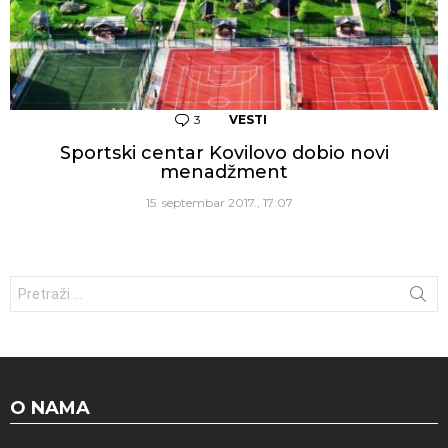
3
Komentara
VESTI
Sportski centar Kovilovo dobio novi
menadžment
15. septembar 2017., 17:07
Traži:
O NAMA