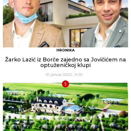
HRONIKA
Žarko Lazić iz Borče zajedno sa Jovičićem na
optuženičkoj klupi
31. januar 2022., 14:10