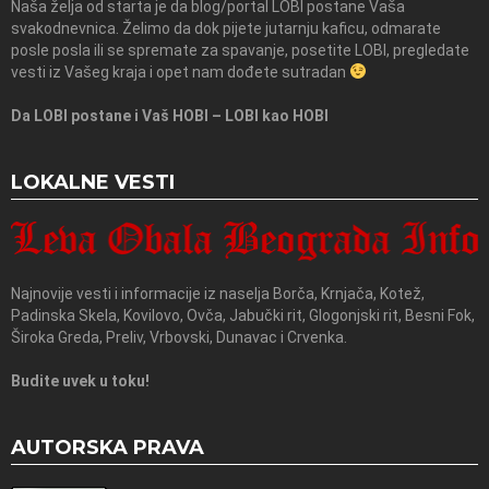
Naša želja od starta je da blog/portal LOBI postane Vaša
svakodnevnica. Želimo da dok pijete jutarnju kaficu, odmarate
posle posla ili se spremate za spavanje, posetite LOBI, pregledate
vesti iz Vašeg kraja i opet nam dođete sutradan
Da LOBI postane i Vaš HOBI – LOBI kao HOBI
LOKALNE VESTI
Najnovije vesti i informacije iz naselja Borča, Krnjača, Kotež,
Padinska Skela, Kovilovo, Ovča, Jabučki rit, Glogonjski rit, Besni Fok,
Široka Greda, Preliv, Vrbovski, Dunavac i Crvenka.
Budite uvek u toku!
AUTORSKA PRAVA