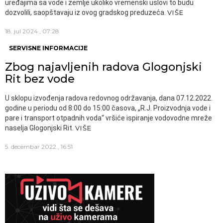
uređajima sa vode i zemlje ukoliko vremenski uslovi to budu
dozvolili, saopštavaju iz ovog gradskog preduzeća.
VIŠE
18. jul 2024., 07:28
SERVISNE INFORMACIJE
Zbog najavljenih radova Glogonjski
Rit bez vode
U sklopu izvođenja radova redovnog održavanja, dana 07.12.2022.
godine u periodu od 8:00 do 15:00 časova, „R.J. Proizvodnja vode i
pare i transport otpadnih voda“ vršiće ispiranje vodovodne mreže
naselja Glogonjski Rit.
VIŠE
5. decembar 2022., 16:51