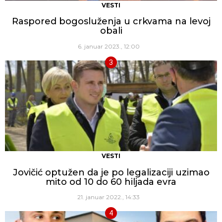
VESTI
Raspored bogosluženja u crkvama na levoj
obali
6. januar 2023., 12:00
VESTI
Jovičić optužen da je po legalizaciji uzimao
mito od 10 do 60 hiljada evra
21. januar 2022., 14:33