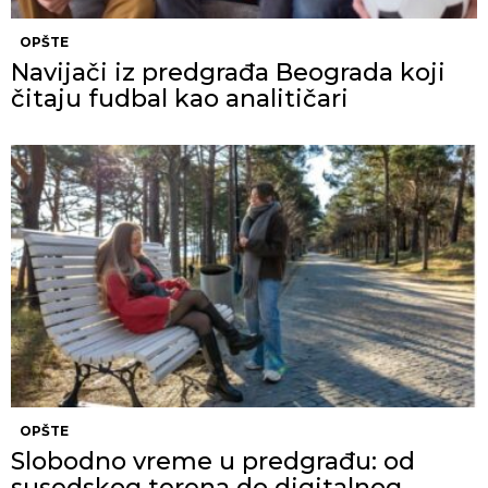
OPŠTE
Navijači iz predgrađa Beograda koji
čitaju fudbal kao analitičari
OPŠTE
Slobodno vreme u predgrađu: od
susedskog terena do digitalnog