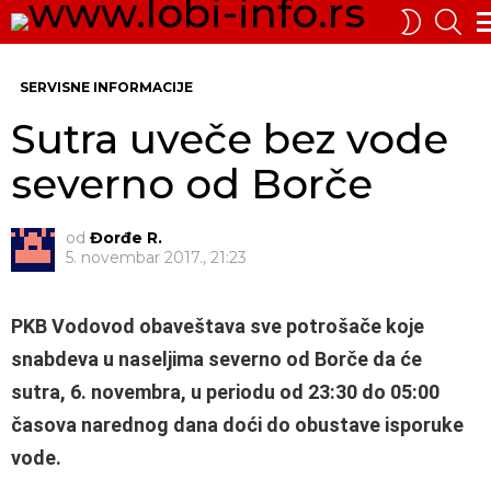
PRE
SWITCH
SKIN
Me
SERVISNE INFORMACIJE
Sutra uveče bez vode
severno od Borče
od
Đorđe R.
5. novembar 2017., 21:23
PKB Vodovod obaveštava sve potrošače koje
snabdeva u naseljima severno od Borče da će
sutra, 6. novembra, u periodu od 23:30 do 05:00
časova narednog dana doći do obustave isporuke
vode.