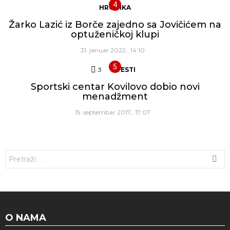
HRONIKA
Žarko Lazić iz Borče zajedno sa Jovičićem na
optuženičkoj klupi
31. januar 2022., 14:10
3
Komentara
VESTI
Sportski centar Kovilovo dobio novi
menadžment
15. septembar 2017., 17:07
Traži:
O NAMA