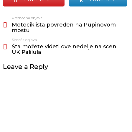
Prethodna objava
Vidi
Motociklista povređen na Pupinovom
još
mostu
Sledeća objava
Šta možete videti ove nedelje na sceni
UK Palilula
Leave a Reply