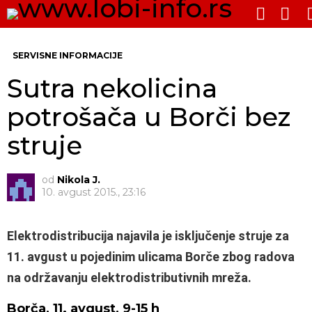
PRE
SWITCH
SKIN
Me
SERVISNE INFORMACIJE
Sutra nekolicina
potrošača u Borči bez
struje
od
Nikola J.
10. avgust 2015., 23:16
Elektrodistribucija najavila je isključenje struje za
11. avgust u pojedinim ulicama Borče zbog radova
na održavanju elektrodistributivnih mreža.
Borča, 11. avgust, 9-15 h