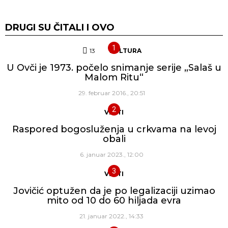
DRUGI SU ČITALI I OVO
13
Komentara
KULTURA
U Ovči je 1973. počelo snimanje serije „Salaš u
Malom Ritu“
29. februar 2016., 20:51
VESTI
Raspored bogosluženja u crkvama na levoj
obali
6. januar 2023., 12:00
VESTI
Jovičić optužen da je po legalizaciji uzimao
mito od 10 do 60 hiljada evra
21. januar 2022., 14:33