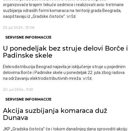
organizovaće krajem tekuće sedmice i realizovati avio-tretmane
suzbijanja odraslih formi komaraca na teritoriji grada Beograda,
saopštavaju iz „Gradske čistoće”.
VIŠE
23. jul 2024., 13:06
SERVISNE INFORMACIJE
U ponedeljak bez struje delovi Borče i
Padinske skele
Elekrodistribucija Beograd najavila je isključenje struje u pojedinim
delovima Borče i Padinske skele u ponedeljak 22. jula zbog radova
na održavanju elektrodistributivnih mreža.
VIŠE
20. jul 2024., 11:53
SERVISNE INFORMACIJE
Akcija suzbijanja komaraca duž
Dunava
JKP „Gradska čistoća” će i tokom današnjeg dana sprovoditi akciju