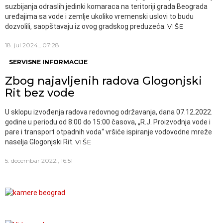
suzbijanja odraslih jedinki komaraca na teritoriji grada Beograda
uređajima sa vode i zemlje ukoliko vremenski uslovi to budu
dozvolili, saopštavaju iz ovog gradskog preduzeća.
VIŠE
18. jul 2024., 07:28
SERVISNE INFORMACIJE
Zbog najavljenih radova Glogonjski
Rit bez vode
U sklopu izvođenja radova redovnog održavanja, dana 07.12.2022.
godine u periodu od 8:00 do 15:00 časova, „R.J. Proizvodnja vode i
pare i transport otpadnih voda“ vršiće ispiranje vodovodne mreže
naselja Glogonjski Rit.
VIŠE
5. decembar 2022., 16:51