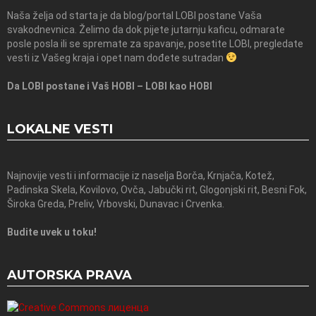
Naša želja od starta je da blog/portal LOBI postane Vaša
svakodnevnica. Želimo da dok pijete jutarnju kaficu, odmarate
posle posla ili se spremate za spavanje, posetite LOBI, pregledate
vesti iz Vašeg kraja i opet nam dođete sutradan
Da LOBI postane i Vaš HOBI – LOBI kao HOBI
LOKALNE VESTI
Najnovije vesti i informacije iz naselja Borča, Krnjača, Kotež,
Padinska Skela, Kovilovo, Ovča, Jabučki rit, Glogonjski rit, Besni Fok,
Široka Greda, Preliv, Vrbovski, Dunavac i Crvenka.
Budite uvek u toku!
AUTORSKA PRAVA