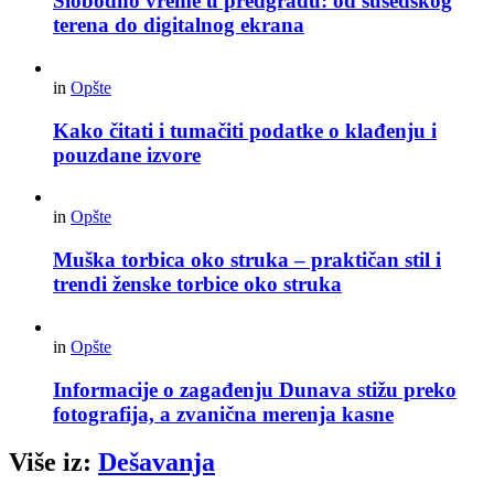
Slobodno vreme u predgrađu: od susedskog
terena do digitalnog ekrana
in
Opšte
Kako čitati i tumačiti podatke o klađenju i
pouzdane izvore
in
Opšte
Muška torbica oko struka – praktičan stil i
trendi ženske torbice oko struka
in
Opšte
Informacije o zagađenju Dunava stižu preko
fotografija, a zvanična merenja kasne
Više iz:
Dešavanja