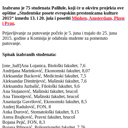
Izabrano je 75 studenata Palilule, koji će u okviru projekta ove
opštine „Studentske posete evropskim prestonicama kulture
2015“ između 13. i 20. jula i posetiti
Minhen, Amsterdam, Plzen
i Prag
.
Prijavljivanje za putovanje počelo je 5. juna i trajalo do 25. juna
2015. godine a Komisija je odabrala studente za pomenuto
putovanje.
Spisak izabranih studenata:
[one_half]Ana Lojanica, Biološki fakultet, 7,6
Andrijana Marinković, Ekonomski fakultet, 8,07
Aleksandar Backović, Medicinski fakultet, 7,5
Aleksandar Dimitrijević, Mašinski fakultet, 7,6
Aleksandra Juzbašić, Filološki fakultet, 9,6
Ana Stojanović, Mašinski fakultet, brucoš
Ana Timotijević, Mašinski fakultet, brucoš
Anastazija Gavrilović, Ekonomski fakultet, 8,5
Andrej Radulović, FON, 8
Anka Đurović, Stomatološki fakultet, 9,15
Anrea Brajković, Pravni fakultet, brucoš
Bojana Pejić, FON, 8,3
Bojana Pilipović, Poljoprivredni fakultet, 7,76