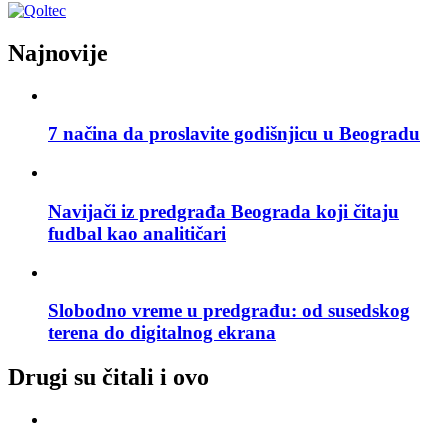
Najnovije
7 načina da proslavite godišnjicu u Beogradu
Navijači iz predgrađa Beograda koji čitaju
fudbal kao analitičari
Slobodno vreme u predgrađu: od susedskog
terena do digitalnog ekrana
Drugi su čitali i ovo