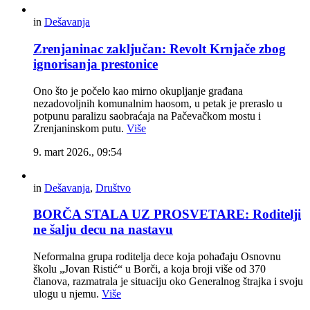
in
Dešavanja
Zrenjaninac zaključan: Revolt Krnjače zbog
ignorisanja prestonice
Ono što je počelo kao mirno okupljanje građana
nezadovoljnih komunalnim haosom, u petak je preraslo u
potpunu paralizu saobraćaja na Pačevačkom mostu i
Zrenjaninskom putu.
Više
9. mart 2026., 09:54
in
Dešavanja
,
Društvo
BORČA STALA UZ PROSVETARE: Roditelji
ne šalju decu na nastavu
Neformalna grupa roditelja dece koja pohađaju Osnovnu
školu „Jovan Ristić“ u Borči, a koja broji više od 370
članova, razmatrala je situaciju oko Generalnog štrajka i svoju
ulogu u njemu.
Više