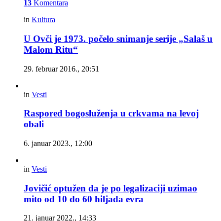
13
Komentara
in
Kultura
U Ovči je 1973. počelo snimanje serije „Salaš u
Malom Ritu“
29. februar 2016., 20:51
in
Vesti
Raspored bogosluženja u crkvama na levoj
obali
6. januar 2023., 12:00
in
Vesti
Jovičić optužen da je po legalizaciji uzimao
mito od 10 do 60 hiljada evra
21. januar 2022., 14:33