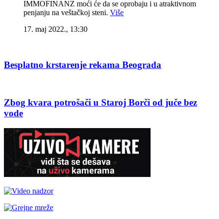
IMMOFINANZ moći će da se oprobaju i u atraktivnom
penjanju na veštačkoj steni.
Više
17. maj 2022., 13:30
Besplatno krstarenje rekama Beograda
Zbog kvara potrošači u Staroj Borči od juče bez
vode