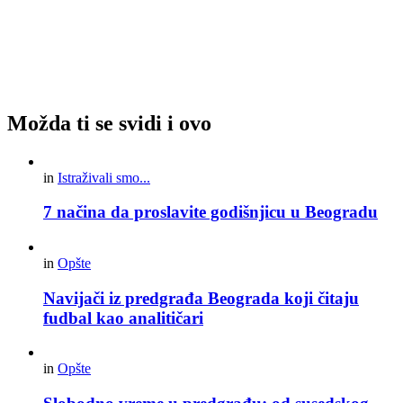
Možda ti se svidi i ovo
in
Istraživali smo...
7 načina da proslavite godišnjicu u Beogradu
in
Opšte
Navijači iz predgrađa Beograda koji čitaju
fudbal kao analitičari
in
Opšte