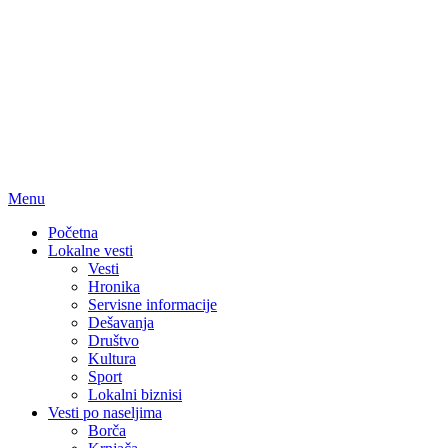
Menu
Početna
Lokalne vesti
Vesti
Hronika
Servisne informacije
Dešavanja
Društvo
Kultura
Sport
Lokalni biznisi
Vesti po naseljima
Borča