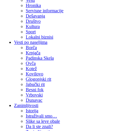
Vesti
Hronika
Servisne informacije
Dešavanja
Društvo
Kultura
Sport
Lokalni biznisi
Vesti po naseljima
Borča
Krnjača
Padinska Skela
Ovča
Kotež
Kovilovo
Glogonjski rit
Jabučki rit
Besni fok
Vrbovski
Dunavac
Zanimljivosti
Istorija
Istraživali smo…
Slike sa leve obale
Da li ste znali?