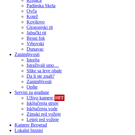
Krnjača
Padinska Skela
Ovča
Kotež
Kovilovo
Glogonjski rit
Jabučki rit
Besni fok
Vrbovski
Dunavac
Zanimljivosti
Istorija
Istraživali smo…
Slike sa leve obale
Da li ste znali?
Zanimljivosti
Opšte
Servisi za građane
Uživo kamere
HIT
Isključenja struje
Isključenja vode
Zimski red vožnje
Letnji red vožnje
Kamere Beograd
Lokalni biznisi