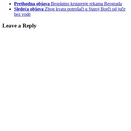
Prethodna objava
Besplatno krstarenje rekama Beograda
Sledeća objava
Zbog kvara potrošači u Staroj Borči od juče
bez vode
Leave a Reply