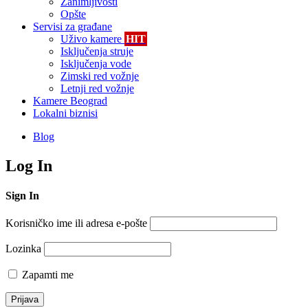
Zanimljivosti
Opšte
Servisi za građane
Uživo kamere
HIT
Isključenja struje
Isključenja vode
Zimski red vožnje
Letnji red vožnje
Kamere Beograd
Lokalni biznisi
Blog
Log In
Sign In
Korisničko ime ili adresa e-pošte
Lozinka
Zapamti me