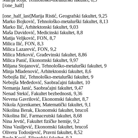
[/one_half]
[one_half_last]Marija Ristić, Geografski fakultet, 9,25
Marko Bojković, Tehnološko-metalurški fakultet, 8,13
Marko Ilić, Arhitektonski fakultet, 9,03
Maša Davidović, Medicinski fakultet, 8,8
Matija Veljković, FON, 8,7
Milica Ilić, FON, 8,3
Milica Lazarević, FON, 9,2
Milica Mirković, Građevinski fakultet, 8,86
Milica Panić, Ekonomski fakultet, 9,97
Miljana Stojanović, Tehnološko-metalurški fakultet, 9
Minja Mladenović, Arhitektonski fakultet, 8,6
Nebojša Ilić, Tehnološko-metalurški fakultet, 9
Nebojša Međedović, Saobraćajni fakultet, 10
Nemanja Janić, Saobraćajni fakultet, 9,47
Nenad Stekić, Fakultet bezbednosti, 9,36
Nevena Gavrilović, Ekonomski fakultet, 8,7
Nikola Ajzenkamer, Matematički fakultet, 9,1
Nikolina Berak, Ekonomski fakultet, brucoš
Nikolina Ilić, Farmaceutski fakultet, 8,68
Nina Jevtić, Fakultet fizičke hemije, 9,2
Nina Vasiljević, Ekonomski fakultet, brucoš
Olivera Todosijević, Pravni fakultet, 8,52
Pavle Kosić, Filozofski fakultet, 9,3