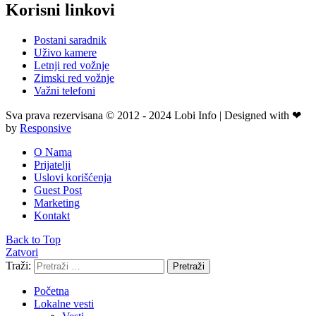
Korisni linkovi
Postani saradnik
Uživo kamere
Letnji red vožnje
Zimski red vožnje
Važni telefoni
Sva prava rezervisana © 2012 - 2024 Lobi Info | Designed with ❤
by
Responsive
O Nama
Prijatelji
Uslovi korišćenja
Guest Post
Marketing
Kontakt
Back to Top
Zatvori
Traži:
Pretraži
Početna
Lokalne vesti