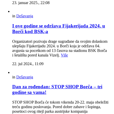
23. januar 2025., 22:08
in
Dešavanja
I ove godine se održava Fijakerijada 2024. u
Borči kod BSK-a
Organizatori pozivaju drage sugrađane da svojim dolaskom
ulepšaju Fijakerijadu 2024. u Borči koja je održava 04.
avgusta sa pocetkom od 13 časova na stadionu BSK Borča
i šetališta pored kanala Vizelj.
Više
22. jul 2024., 11:09
in
Dešavanja
Dan za rođendan: STOP SHOP Borča – tri
godine sa vama!
STOP SHOP Borča će tokom vikenda 20-22. maja obeležiti
treću godinu poslovanja. Pored dobre zabave i šopinga,
posetioci ovog ritejl parka austrijske kompanija