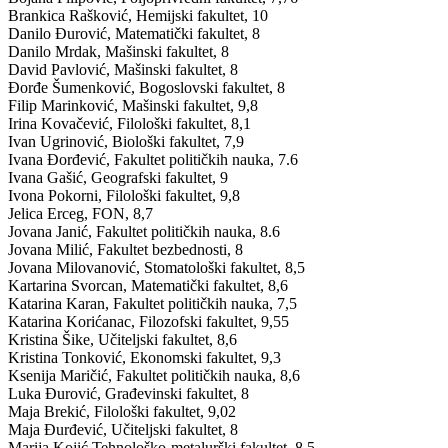
Brankica Rašković, Hemijski fakultet, 10
Danilo Đurović, Matematički fakultet, 8
Danilo Mrdak, Mašinski fakultet, 8
David Pavlović, Mašinski fakultet, 8
Đorđe Šumenković, Bogoslovski fakultet, 8
Filip Marinković, Mašinski fakultet, 9,8
Irina Kovačević, Filološki fakultet, 8,1
Ivan Ugrinović, Biološki fakultet, 7,9
Ivana Đorđević, Fakultet političkih nauka, 7.6
Ivana Gašić, Geografski fakultet, 9
Ivona Pokorni, Filološki fakultet, 9,8
Jelica Erceg, FON, 8,7
Jovana Janić, Fakultet političkih nauka, 8.6
Jovana Milić, Fakultet bezbednosti, 8
Jovana Milovanović, Stomatološki fakultet, 8,5
Kartarina Svorcan, Matematički fakultet, 8,6
Katarina Karan, Fakultet političkih nauka, 7,5
Katarina Korićanac, Filozofski fakultet, 9,55
Kristina Šike, Učiteljski fakultet, 8,6
Kristina Tonković, Ekonomski fakultet, 9,3
Ksenija Maričić, Fakultet političkih nauka, 8,6
Luka Đurović, Građevinski fakultet, 8
Maja Brekić, Filološki fakultet, 9,02
Maja Đurđević, Učiteljski fakultet, 8
Marija Kojić Tehnološko-metalurški fakultet, 8,5