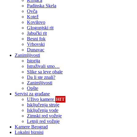
Krnjača
Padinska Skela
Ovča
Kotež
Kovilovo
Glogonjski rit
Jabučki rit
Besni fok
Vrbovski
Dunavac
Zanimljivosti
Istorija
Istraživali smo…
Slike sa leve obale
Da li ste znali?
Zanimljivosti
Opšte
Servisi za građane
Uživo kamere
HIT
Isključenja struje
Isključenja vode
Zimski red vožnje
Letnji red vožnje
Kamere Beograd
Lokalni biznisi