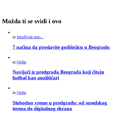
Možda ti se svidi i ovo
in
Istraživali smo...
7 načina da proslavite godišnjicu u Beogradu
in
Opšte
Navijači iz predgrađa Beograda koji čitaju
fudbal kao analitičari
in
Opšte
Slobodno vreme u predgrađu: od susedskog
terena do digitalnog ekrana