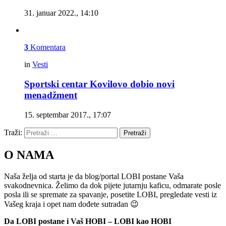
31. januar 2022., 14:10
3
Komentara
in
Vesti
Sportski centar Kovilovo dobio novi
menadžment
15. septembar 2017., 17:07
Traži:
Pretraži
O NAMA
Naša želja od starta je da blog/portal LOBI postane Vaša
svakodnevnica. Želimo da dok pijete jutarnju kaficu, odmarate posle
posla ili se spremate za spavanje, posetite LOBI, pregledate vesti iz
Vašeg kraja i opet nam dođete sutradan 😉
Da LOBI postane i Vaš HOBI – LOBI kao HOBI