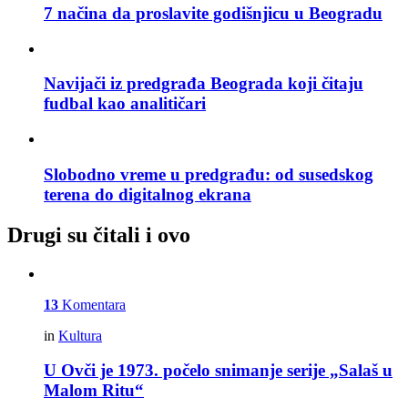
7 načina da proslavite godišnjicu u Beogradu
Navijači iz predgrađa Beograda koji čitaju
fudbal kao analitičari
Slobodno vreme u predgrađu: od susedskog
terena do digitalnog ekrana
Drugi su čitali i ovo
13
Komentara
in
Kultura
U Ovči je 1973. počelo snimanje serije „Salaš u
Malom Ritu“