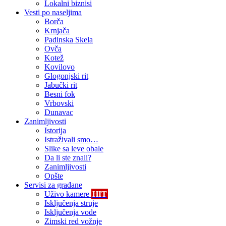
Lokalni biznisi
Vesti po naseljima
Borča
Krnjača
Padinska Skela
Ovča
Kotež
Kovilovo
Glogonjski rit
Jabučki rit
Besni fok
Vrbovski
Dunavac
Zanimljivosti
Istorija
Istraživali smo…
Slike sa leve obale
Da li ste znali?
Zanimljivosti
Opšte
Servisi za građane
Uživo kamere
HIT
Isključenja struje
Isključenja vode
Zimski red vožnje