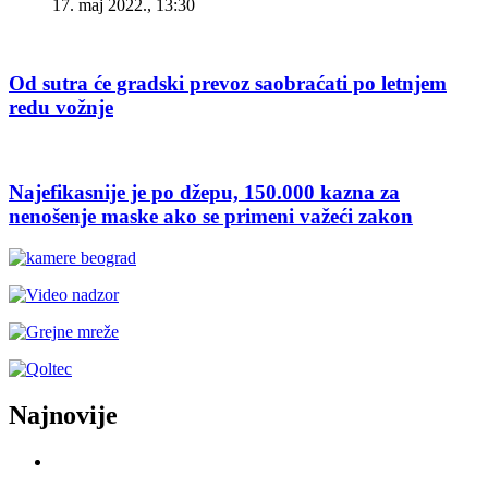
17. maj 2022., 13:30
Od sutra će gradski prevoz saobraćati po letnjem
redu vožnje
Najefikasnije je po džepu, 150.000 kazna za
nenošenje maske ako se primeni važeći zakon
Najnovije