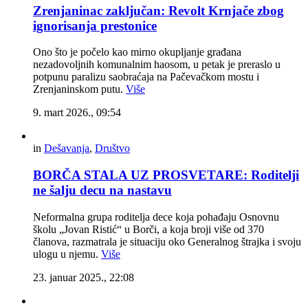
Zrenjaninac zaključan: Revolt Krnjače zbog
ignorisanja prestonice
Ono što je počelo kao mirno okupljanje građana
nezadovoljnih komunalnim haosom, u petak je preraslo u
potpunu paralizu saobraćaja na Pačevačkom mostu i
Zrenjaninskom putu.
Više
9. mart 2026., 09:54
in
Dešavanja
,
Društvo
BORČA STALA UZ PROSVETARE: Roditelji
ne šalju decu na nastavu
Neformalna grupa roditelja dece koja pohađaju Osnovnu
školu „Jovan Ristić“ u Borči, a koja broji više od 370
članova, razmatrala je situaciju oko Generalnog štrajka i svoju
ulogu u njemu.
Više
23. januar 2025., 22:08