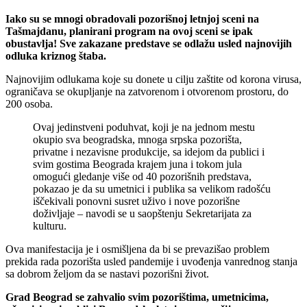
Iako su se mnogi obradovali pozorišnoj letnjoj sceni na
Tašmajdanu, planirani program na ovoj sceni se ipak
obustavlja! Sve zakazane predstave se odlažu usled najnovijih
odluka kriznog štaba.
Najnovijim odlukama koje su donete u cilju zaštite od korona virusa,
ograničava se okupljanje na zatvorenom i otvorenom prostoru, do
200 osoba.
Ovaj jedinstveni poduhvat, koji je na jednom mestu
okupio sva beogradska, mnoga srpska pozorišta,
privatne i nezavisne produkcije, sa idejom da publici i
svim gostima Beograda krajem juna i tokom jula
omogući gledanje više od 40 pozorišnih predstava,
pokazao je da su umetnici i publika sa velikom radošću
iščekivali ponovni susret uživo i nove pozorišne
doživljaje – navodi se u saopštenju Sekretarijata za
kulturu.
Ova manifestacija je i osmišljena da bi se prevazišao problem
prekida rada pozorišta usled pandemije i uvođenja vanrednog stanja
sa dobrom željom da se nastavi pozorišni život.
Grad Beograd se zahvalio svim pozorištima, umetnicima,