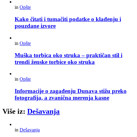
in
Opšte
Kako čitati i tumačiti podatke o klađenju i
pouzdane izvore
in
Opšte
Muška torbica oko struka – praktičan stil i
trendi ženske torbice oko struka
in
Opšte
Informacije o zagađenju Dunava stižu preko
fotografija, a zvanična merenja kasne
Više iz:
Dešavanja
in
Dešavanja