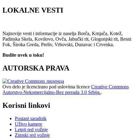
LOKALNE VESTI
Najnovije vesti i informacije iz naselja Borča, Krnjača, Kotež,
Padinska Skela, Kovilovo, Ovča, Jabučki rit, Glogonjski rit, Besni
Fok, Široka Greda, Preliv, Vrbovski, Dunavac i Crvenka.
Budite uvek u toku!
AUTORSKA PRAVA
Ovo delo je licencirano pod uslovima licence
Creative Commons
Autorstvo-Nekomercijalno-Bez prerada 3.0 Srbija.
.
Korisni linkovi
Postani saradnik
Uživo kamere
Letnji red vožnje
Zimski red vožnje