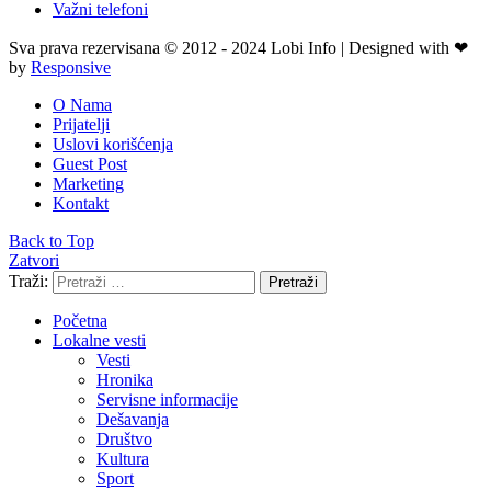
Važni telefoni
Sva prava rezervisana © 2012 - 2024 Lobi Info | Designed with ❤
by
Responsive
O Nama
Prijatelji
Uslovi korišćenja
Guest Post
Marketing
Kontakt
Back to Top
Zatvori
Traži:
Pretraži
Početna
Lokalne vesti
Vesti
Hronika
Servisne informacije
Dešavanja
Društvo
Kultura
Sport