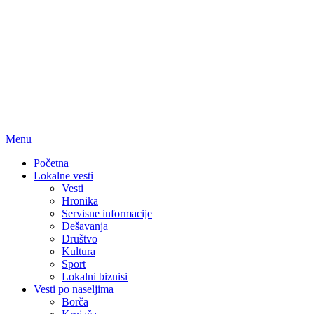
Menu
Početna
Lokalne vesti
Vesti
Hronika
Servisne informacije
Dešavanja
Društvo
Kultura
Sport
Lokalni biznisi
Vesti po naseljima
Borča