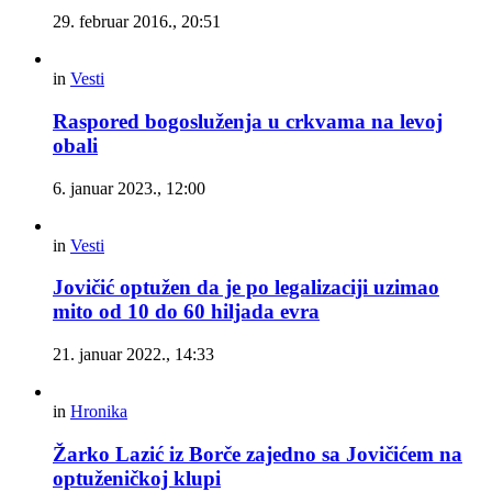
29. februar 2016., 20:51
in
Vesti
Raspored bogosluženja u crkvama na levoj
obali
6. januar 2023., 12:00
in
Vesti
Jovičić optužen da je po legalizaciji uzimao
mito od 10 do 60 hiljada evra
21. januar 2022., 14:33
in
Hronika
Žarko Lazić iz Borče zajedno sa Jovičićem na
optuženičkoj klupi