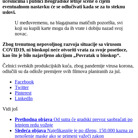
učesnicima i publici Beogradske letnje scene o čijem
eventualnom nastavku će se odlučivati kada se za to steknu
uslovi.
U međuvremenu, na blagajnama matičnih pozorišta, svi
koji su kupili karte mogu da ih vrate i dobiju nazad svoj
novac.
Zbog trenutnog nepovoljnog razvoja situacije sa virusom
COVID19, ni bioskopi neće otvoriti vrata za svoje posetioce,
kao što je bilo najavljeno akcijom „Povratak u bioskop“.
Čelnici svetskih produkcijskih kuća, zbog pandemije virusa korona,
odlučili su da odlože premijere svih filmova planiranih za jul.
Facebook
Twitter
Pinterest
LinkedIn
Vidi još
Prethodna objava
Od sutra će gradski prevoz saobraćati po
letnjem redu vožnje
Sledeća objava
Najefikasnije je po džepu, 150.000 kazna za
nenošenje maske ako se primeni važeći zakon