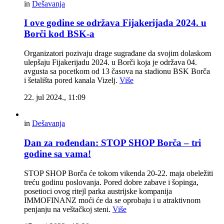
in
Dešavanja
I ove godine se održava Fijakerijada 2024. u
Borči kod BSK-a
Organizatori pozivaju drage sugrađane da svojim dolaskom
ulepšaju Fijakerijadu 2024. u Borči koja je održava 04.
avgusta sa pocetkom od 13 časova na stadionu BSK Borča
i šetališta pored kanala Vizelj.
Više
22. jul 2024., 11:09
in
Dešavanja
Dan za rođendan: STOP SHOP Borča – tri
godine sa vama!
STOP SHOP Borča će tokom vikenda 20-22. maja obeležiti
treću godinu poslovanja. Pored dobre zabave i šopinga,
posetioci ovog ritejl parka austrijske kompanija
IMMOFINANZ moći će da se oprobaju i u atraktivnom
penjanju na veštačkoj steni.
Više