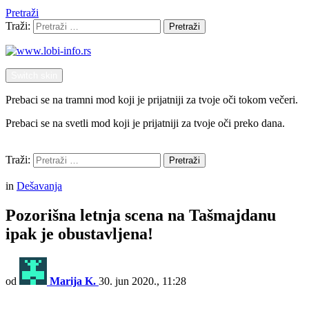
Pretraži
Traži:
Pretraži
Switch skin
Prebaci se na tramni mod koji je prijatniji za tvoje oči tokom večeri.
Prebaci se na svetli mod koji je prijatniji za tvoje oči preko dana.
Pretraži
Traži:
Pretraži
Menu
in
Dešavanja
Pozorišna letnja scena na Tašmajdanu
ipak je obustavljena!
od
Marija K.
30. jun 2020., 11:28