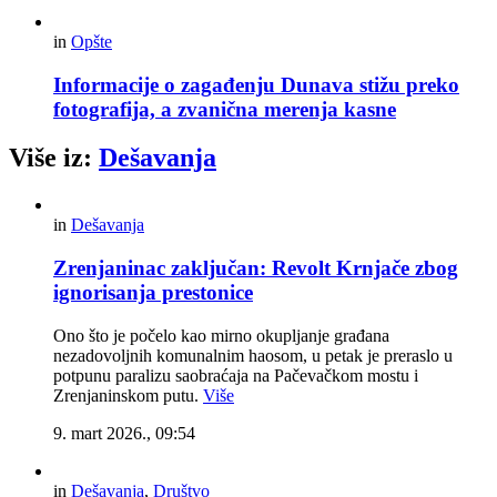
in
Opšte
Informacije o zagađenju Dunava stižu preko
fotografija, a zvanična merenja kasne
Više iz:
Dešavanja
in
Dešavanja
Zrenjaninac zaključan: Revolt Krnjače zbog
ignorisanja prestonice
Ono što je počelo kao mirno okupljanje građana
nezadovoljnih komunalnim haosom, u petak je preraslo u
potpunu paralizu saobraćaja na Pačevačkom mostu i
Zrenjaninskom putu.
Više
9. mart 2026., 09:54
in
Dešavanja
,
Društvo