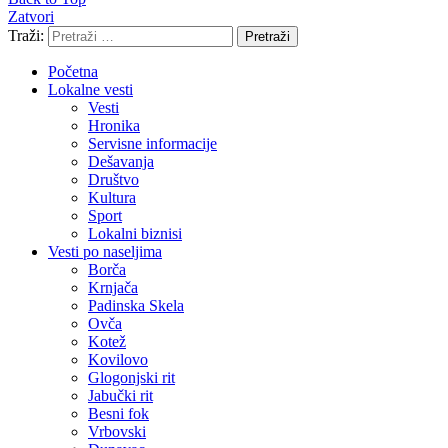
Zatvori
Traži:
Pretraži
Početna
Lokalne vesti
Vesti
Hronika
Servisne informacije
Dešavanja
Društvo
Kultura
Sport
Lokalni biznisi
Vesti po naseljima
Borča
Krnjača
Padinska Skela
Ovča
Kotež
Kovilovo
Glogonjski rit
Jabučki rit
Besni fok
Vrbovski