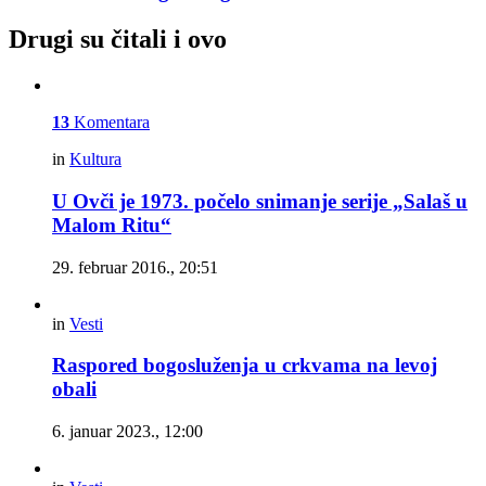
Drugi su čitali i ovo
13
Komentara
in
Kultura
U Ovči je 1973. počelo snimanje serije „Salaš u
Malom Ritu“
29. februar 2016., 20:51
in
Vesti
Raspored bogosluženja u crkvama na levoj
obali
6. januar 2023., 12:00