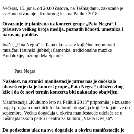
Večeras, 15. juna, od 20.00 časova, na Tašmajdanu, zakazano je
svečano otvaranje „Kulturnog leta na Paliluli 2018“.
Otvaranje je planirano uz koncert grupe „Pata Negra“ i
prisustvo velikog broja medija, poznatih ličnosti, umetnika i
naravno, publike.
Inače, „Pata Negra“ je flamenko sastav koji čine renomirani
muzičari i istinski ljubitelji flamenka, tradicionalne muzike
Andaluzije, južnog dela Španije.
Pata Negra
Nažalost, na stranici manifestacije jutros nas je dočekalo
obaveštenje da je koncert grupe „Pata Negra“ odložen zbog
kiše i da će novi termin koncerta biti naknadno obajvljen.
Manifestacija „Kulturno leto na Paliluli 2018“ pripremila je izuzetno
bogat program umetničkih i kulturnih događaja koji će trajati sve do
septembra. Većina događaja u okviru manifestacije održaće se u
Tašmajdanskom parku i centru za kulturu „Vlada Divljan“.
Da podsetimo ulaz na sve događaje u okviru manifestacije je