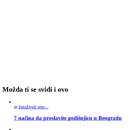
Možda ti se svidi i ovo
in
Istraživali smo...
7 načina da proslavite godišnjicu u Beogradu