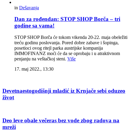
in
Dešavanja
Dan za rođendan: STOP SHOP Borča – tri
godine sa vama!
STOP SHOP Borča će tokom vikenda 20-22. maja obeležiti
treću godinu poslovanja. Pored dobre zabave i šopinga,
posetioci ovog ritejl parka austrijske kompanija
IMMOFINANZ moći će da se oprobaju i u atraktivnom
penjanju na veštačkoj steni.
Više
17. maj 2022., 13:30
Devetnaestogodišnji mladić iz Krnjače sebi oduzeo
život
Deo leve obale večeras bez vode zbog radova na
mreži