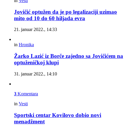
in
Vesti
Jovičić optužen da je po legalizaciji uzimao
mito od 10 do 60 hiljada evra
21. januar 2022., 14:33
in
Hronika
Žarko Lazić iz Borče zajedno sa Jovičićem na
optuženičkoj klupi
31. januar 2022., 14:10
3
Komentara
in
Vesti
Sportski centar Kovilovo dobio novi
menadžment