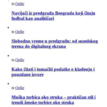
in
Opšte
Navijači iz predgrađa Beograda koji čitaju
fudbal kao analitičari
in
Opšte
Slobodno vreme u predgrađu: od susedskog
terena do digitalnog ekrana
in
Opšte
Kako čitati i tumačiti podatke o klađenju i
pouzdane izvore
in
Opšte
Muška torbica oko struka – praktičan stil i
trendi ženske torbice oko struka