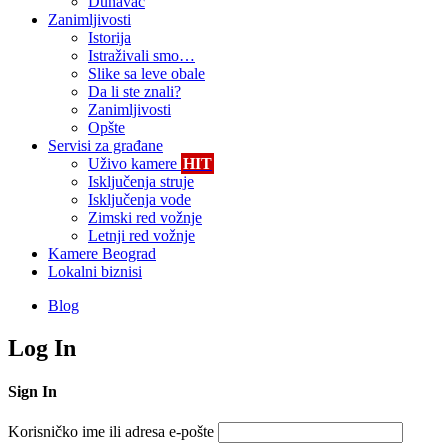
Dunavac
Zanimljivosti
Istorija
Istraživali smo…
Slike sa leve obale
Da li ste znali?
Zanimljivosti
Opšte
Servisi za građane
Uživo kamere
HIT
Isključenja struje
Isključenja vode
Zimski red vožnje
Letnji red vožnje
Kamere Beograd
Lokalni biznisi
Blog
Log In
Sign In
Korisničko ime ili adresa e-pošte