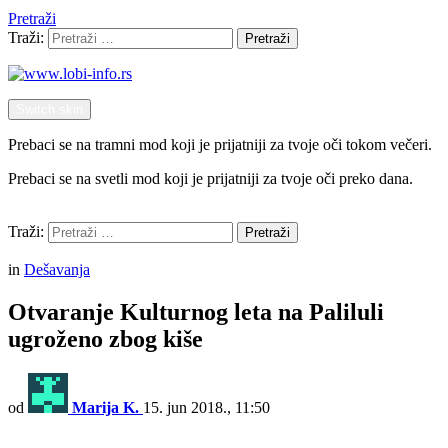
Pretraži
Traži:
Pretraži
Switch skin
Prebaci se na tramni mod koji je prijatniji za tvoje oči tokom večeri.
Prebaci se na svetli mod koji je prijatniji za tvoje oči preko dana.
Pretraži
Traži:
Pretraži
Menu
in
Dešavanja
Otvaranje Kulturnog leta na Paliluli
ugroženo zbog kiše
od
Marija K.
15. jun 2018., 11:50