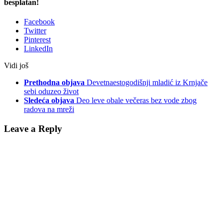
besplatan!
Facebook
Twitter
Pinterest
LinkedIn
Vidi još
Prethodna objava
Devetnaestogodišnji mladić iz Krnjače
sebi oduzeo život
Sledeća objava
Deo leve obale večeras bez vode zbog
radova na mreži
Leave a Reply