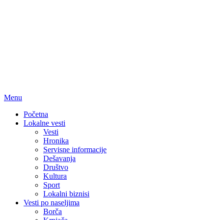
Menu
Početna
Lokalne vesti
Vesti
Hronika
Servisne informacije
Dešavanja
Društvo
Kultura
Sport
Lokalni biznisi
Vesti po naseljima
Borča