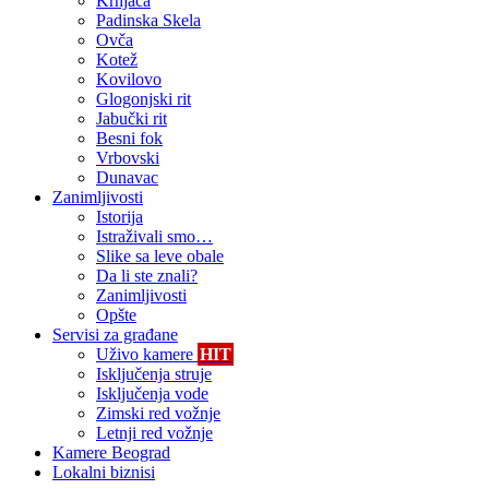
Krnjača
Padinska Skela
Ovča
Kotež
Kovilovo
Glogonjski rit
Jabučki rit
Besni fok
Vrbovski
Dunavac
Zanimljivosti
Istorija
Istraživali smo…
Slike sa leve obale
Da li ste znali?
Zanimljivosti
Opšte
Servisi za građane
Uživo kamere
HIT
Isključenja struje
Isključenja vode
Zimski red vožnje
Letnji red vožnje
Kamere Beograd
Lokalni biznisi