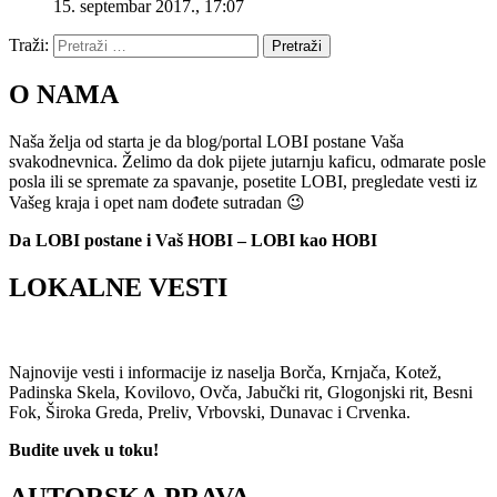
15. septembar 2017., 17:07
Traži:
Pretraži
O NAMA
Naša želja od starta je da blog/portal LOBI postane Vaša
svakodnevnica. Želimo da dok pijete jutarnju kaficu, odmarate posle
posla ili se spremate za spavanje, posetite LOBI, pregledate vesti iz
Vašeg kraja i opet nam dođete sutradan 😉
Da LOBI postane i Vaš HOBI – LOBI kao HOBI
LOKALNE VESTI
Najnovije vesti i informacije iz naselja Borča, Krnjača, Kotež,
Padinska Skela, Kovilovo, Ovča, Jabučki rit, Glogonjski rit, Besni
Fok, Široka Greda, Preliv, Vrbovski, Dunavac i Crvenka.
Budite uvek u toku!
AUTORSKA PRAVA