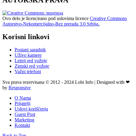
Ovo delo je licencirano pod uslovima licence
Creative Commons
Autorstvo-Nekomercijalno-Bez prerada 3.0 Srbija.
.
Korisni linkovi
Postani saradnik
Uživo kamere
Letnji red vožnje
Zimski red vožnje
Važni telefoni
Sva prava rezervisana © 2012 - 2024 Lobi Info | Designed with ❤
by
Responsive
O Nama
Prijatelji
Uslovi korišćenja
Guest Post
Marketing
Kontakt
Back to Top