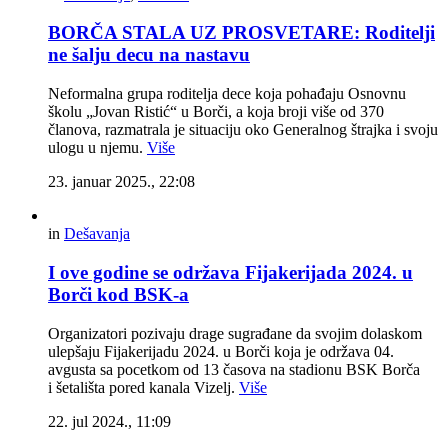
BORČA STALA UZ PROSVETARE: Roditelji
ne šalju decu na nastavu
Neformalna grupa roditelja dece koja pohađaju Osnovnu
školu „Jovan Ristić“ u Borči, a koja broji više od 370
članova, razmatrala je situaciju oko Generalnog štrajka i svoju
ulogu u njemu.
Više
23. januar 2025., 22:08
in
Dešavanja
I ove godine se održava Fijakerijada 2024. u
Borči kod BSK-a
Organizatori pozivaju drage sugrađane da svojim dolaskom
ulepšaju Fijakerijadu 2024. u Borči koja je održava 04.
avgusta sa pocetkom od 13 časova na stadionu BSK Borča
i šetališta pored kanala Vizelj.
Više
22. jul 2024., 11:09