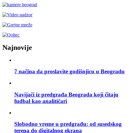
Najnovije
7 načina da proslavite godišnjicu u Beogradu
Navijači iz predgrađa Beograda koji čitaju
fudbal kao analitičari
Slobodno vreme u predgrađu: od susedskog
terena do digitalnog ekrana