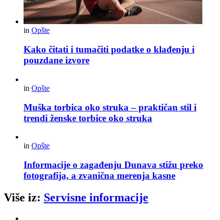
in
Opšte
Kako čitati i tumačiti podatke o klađenju i
pouzdane izvore
in
Opšte
Muška torbica oko struka – praktičan stil i
trendi ženske torbice oko struka
in
Opšte
Informacije o zagađenju Dunava stižu preko
fotografija, a zvanična merenja kasne
Više iz:
Servisne informacije