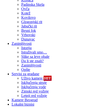
Krnjača
Padinska Skela
Ovča
Kotež
Kovilovo
Glogonjski rit
Jabučki rit
Besni fok
Vrbovski
Dunavac
Zanimljivosti
Istorija
Istraživali smo…
Slike sa leve obale
Da li ste znali?
Zanimljivosti
Opšte
Servisi za građane
Uživo kamere
HIT
Isključenja struje
Isključenja vode
Zimski red vožnje
Letnji red vožnje
Kamere Beograd
Lokalni biznisi