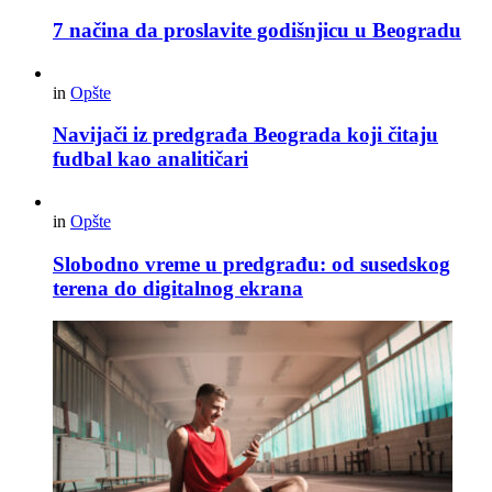
7 načina da proslavite godišnjicu u Beogradu
in
Opšte
Navijači iz predgrađa Beograda koji čitaju
fudbal kao analitičari
in
Opšte
Slobodno vreme u predgrađu: od susedskog
terena do digitalnog ekrana