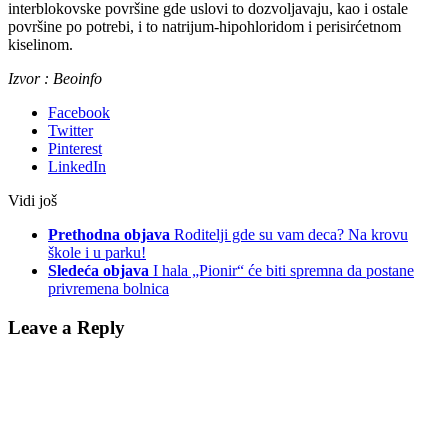
interblokovske površine gde uslovi to dozvoljavaju, kao i ostale
površine po potrebi, i to natrijum-hipohloridom i perisirćetnom
kiselinom.
Izvor : Beoinfo
Facebook
Twitter
Pinterest
LinkedIn
Vidi još
Prethodna objava
Roditelji gde su vam deca? Na krovu
škole i u parku!
Sledeća objava
I hala „Pionir“ će biti spremna da postane
privremena bolnica
Leave a Reply