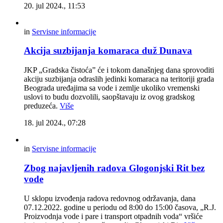
20. jul 2024., 11:53
in
Servisne informacije
Akcija suzbijanja komaraca duž Dunava
JKP „Gradska čistoća” će i tokom današnjeg dana sprovoditi
akciju suzbijanja odraslih jedinki komaraca na teritoriji grada
Beograda uređajima sa vode i zemlje ukoliko vremenski
uslovi to budu dozvolili, saopštavaju iz ovog gradskog
preduzeća.
Više
18. jul 2024., 07:28
in
Servisne informacije
Zbog najavljenih radova Glogonjski Rit bez
vode
U sklopu izvođenja radova redovnog održavanja, dana
07.12.2022. godine u periodu od 8:00 do 15:00 časova, „R.J.
Proizvodnja vode i pare i transport otpadnih voda“ vršiće