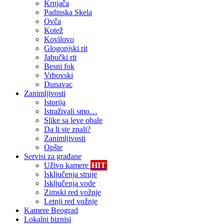
Krnjača
Padinska Skela
Ovča
Kotež
Kovilovo
Glogonjski rit
Jabučki rit
Besni fok
Vrbovski
Dunavac
Zanimljivosti
Istorija
Istraživali smo…
Slike sa leve obale
Da li ste znali?
Zanimljivosti
Opšte
Servisi za građane
Uživo kamere
HIT
Isključenja struje
Isključenja vode
Zimski red vožnje
Letnji red vožnje
Kamere Beograd
Lokalni biznisi