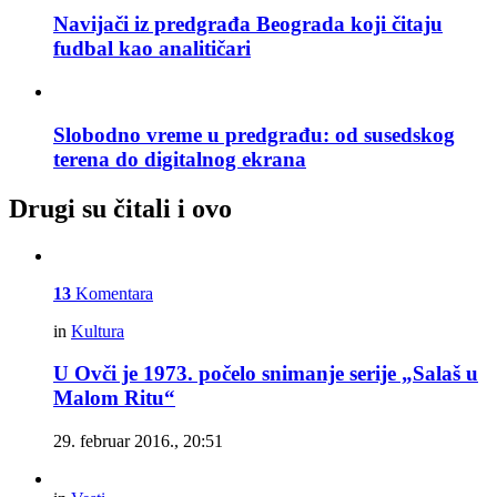
Navijači iz predgrađa Beograda koji čitaju
fudbal kao analitičari
Slobodno vreme u predgrađu: od susedskog
terena do digitalnog ekrana
Drugi su čitali i ovo
13
Komentara
in
Kultura
U Ovči je 1973. počelo snimanje serije „Salaš u
Malom Ritu“
29. februar 2016., 20:51