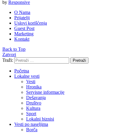
by
Responsive
O Nama
Prijatelji
Uslovi korišćenja
Guest Post
Marketing
Kontakt
Back to Top
Zatvori
Traži:
Pretraži
Početna
Lokalne vesti
Vesti
Hronika
Servisne informacije
Dešavanja
Društvo
Kultura
Sport
Lokalni biznisi
Vesti po naseljima
Borča