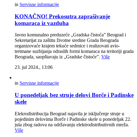
in
Servisne informacije
KONAČNO! Prekosutra zaprašivanje
komaraca iz vazduha
Javno komunalno preduzeće „Gradska čistoća” Beograd i
Sekretarijat za zaštitu životne sredine Grada Beograda
organizovaće krajem tekuće sedmice i realizovati avio-
tretmane suzbijanja odraslih formi komaraca na teritoriji grada
Beograda, saopštavaju iz „Gradske čistoće”.
Više
23. jul 2024., 13:06
in
Servisne informacije
U ponedeljak bez struje delovi Borče i Padinske
skele
Elekrodistribucija Beograd najavila je isključenje struje u
pojedinim delovima Borče i Padinske skele u ponedeljak 22.
jula zbog radova na održavanju elektrodistributivnih mreža.
Više