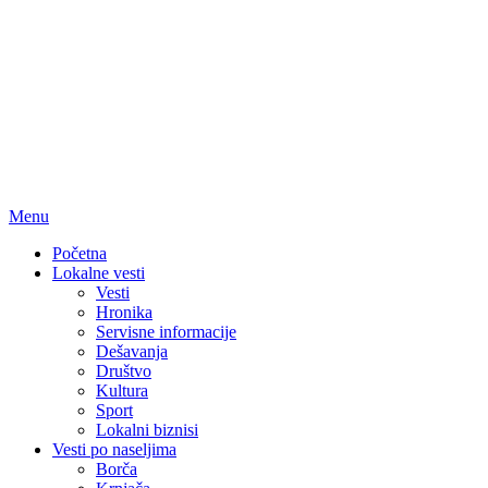
Menu
Početna
Lokalne vesti
Vesti
Hronika
Servisne informacije
Dešavanja
Društvo
Kultura
Sport
Lokalni biznisi
Vesti po naseljima
Borča