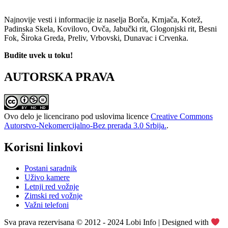
Najnovije vesti i informacije iz naselja Borča, Krnjača, Kotež,
Padinska Skela, Kovilovo, Ovča, Jabučki rit, Glogonjski rit, Besni
Fok, Široka Greda, Preliv, Vrbovski, Dunavac i Crvenka.
Budite uvek u toku!
AUTORSKA PRAVA
Ovo delo je licencirano pod uslovima licence
Creative Commons
Autorstvo-Nekomercijalno-Bez prerada 3.0 Srbija.
.
Korisni linkovi
Postani saradnik
Uživo kamere
Letnji red vožnje
Zimski red vožnje
Važni telefoni
Sva prava rezervisana © 2012 - 2024 Lobi Info | Designed with