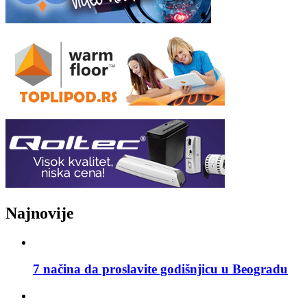
Najnovije
7 načina da proslavite godišnjicu u Beogradu