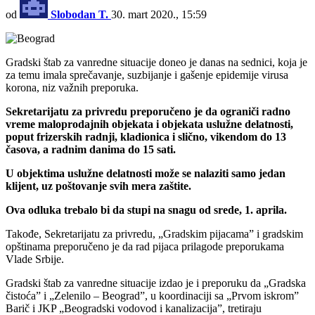
od
Slobodan T.
30. mart 2020., 15:59
Gradski štab za vanredne situacije doneo je danas na sednici, koja je
za temu imala sprečavanje, suzbijanje i gašenje epidemije virusa
korona, niz važnih preporuka.
Sekretarijatu za privredu preporučeno je da ograniči radno
vreme maloprodajnih objekata i objekata uslužne delatnosti,
poput frizerskih radnji, kladionica i slično, vikendom do 13
časova, a radnim danima do 15 sati.
U objektima uslužne delatnosti može se nalaziti samo jedan
klijent, uz poštovanje svih mera zaštite.
Ova odluka trebalo bi da stupi na snagu od srede, 1. aprila.
Takođe, Sekretarijatu za privredu, „Gradskim pijacama” i gradskim
opštinama preporučeno je da rad pijaca prilagode preporukama
Vlade Srbije.
Gradski štab za vanredne situacije izdao je i preporuku da „Gradska
čistoća” i „Zelenilo – Beograd”, u koordinaciji sa „Prvom iskrom”
Barič i JKP „Beogradski vodovod i kanalizacija”, tretiraju