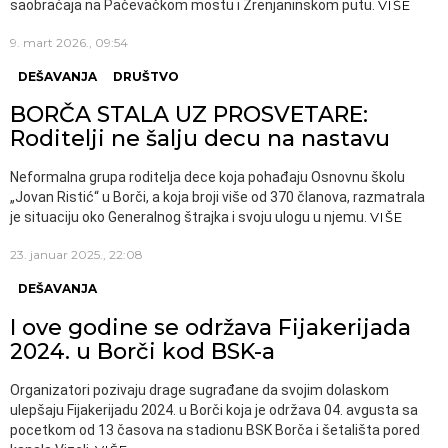
saobraćaja na Pačevačkom mostu i Zrenjaninskom putu.
VIŠE
9. mart 2026., 09:54
DEŠAVANJA
DRUŠTVO
BORČA STALA UZ PROSVETARE:
Roditelji ne šalju decu na nastavu
Neformalna grupa roditelja dece koja pohađaju Osnovnu školu
„Jovan Ristić“ u Borči, a koja broji više od 370 članova, razmatrala
je situaciju oko Generalnog štrajka i svoju ulogu u njemu.
VIŠE
23. januar 2025., 22:08
DEŠAVANJA
I ove godine se održava Fijakerijada
2024. u Borči kod BSK-a
Organizatori pozivaju drage sugrađane da svojim dolaskom
ulepšaju Fijakerijadu 2024. u Borči koja je održava 04. avgusta sa
pocetkom od 13 časova na stadionu BSK Borča i šetališta pored