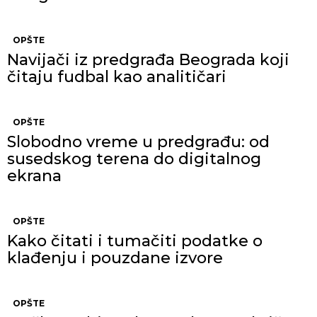
OPŠTE
Navijači iz predgrađa Beograda koji
čitaju fudbal kao analitičari
OPŠTE
Slobodno vreme u predgrađu: od
susedskog terena do digitalnog
ekrana
OPŠTE
Kako čitati i tumačiti podatke o
klađenju i pouzdane izvore
OPŠTE