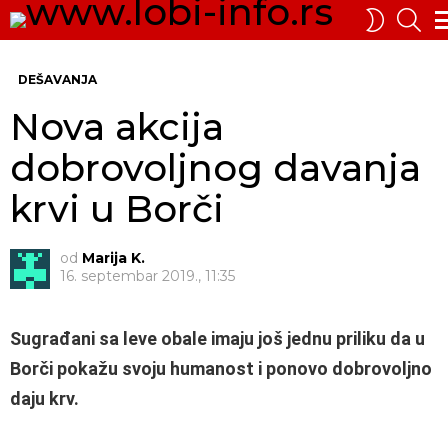
PRE
SWITCH
SKIN
Me
DEŠAVANJA
Nova akcija
dobrovoljnog davanja
krvi u Borči
od
Marija K.
16. septembar 2019., 11:35
Sugrađani sa leve obale imaju još jednu priliku da u
Borči pokažu svoju humanost i ponovo dobrovoljno
daju krv.