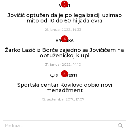
VESTI
Jovičić optužen da je po legalizaciji uzimao
mito od 10 do 60 hiljada evra
21. januar 2022., 14:33
HRONIKA
Žarko Lazić iz Borče zajedno sa Jovičićem na
optuženičkoj klupi
31. januar 2022., 14:10
3
Komentara
VESTI
Sportski centar Kovilovo dobio novi
menadžment
15. septembar 2017., 17:07
Traži: