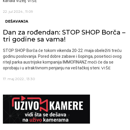
kanala Vizelj.
VIŠE
22. jul 2024., 11:09
DEŠAVANJA
Dan za rođendan: STOP SHOP Borča –
tri godine sa vama!
STOP SHOP Borča će tokom vikenda 20-22. maja obeležiti treću
godinu poslovanja. Pored dobre zabave i šopinga, posetioci ovog
ritejl parka austrijske kompanija IMMOFINANZ moći će da se
oprobaju i u atraktivnom penjanju na veštačkoj steni.
VIŠE
17. maj 2022., 13:30