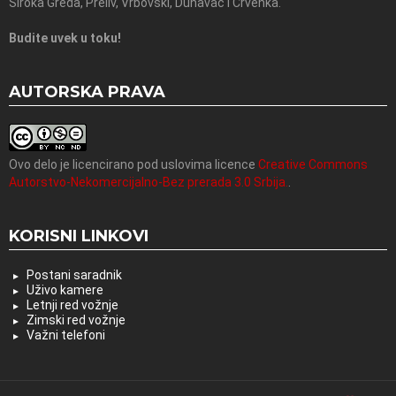
Široka Greda, Preliv, Vrbovski, Dunavac i Crvenka.
Budite uvek u toku!
AUTORSKA PRAVA
Ovo delo je licencirano pod uslovima licence
Creative Commons
Autorstvo-Nekomercijalno-Bez prerada 3.0 Srbija.
.
KORISNI LINKOVI
Postani saradnik
Uživo kamere
Letnji red vožnje
Zimski red vožnje
Važni telefoni