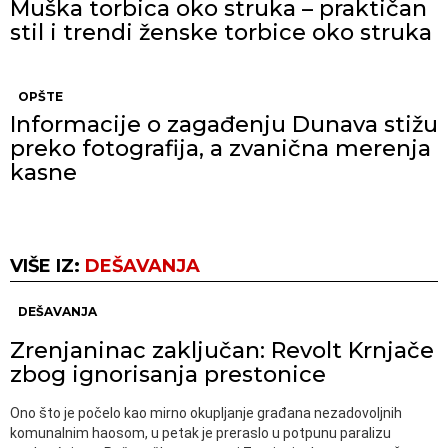
Muška torbica oko struka – praktičan
stil i trendi ženske torbice oko struka
OPŠTE
Informacije o zagađenju Dunava stižu
preko fotografija, a zvanična merenja
kasne
VIŠE IZ:
DEŠAVANJA
DEŠAVANJA
Zrenjaninac zaključan: Revolt Krnjače
zbog ignorisanja prestonice
Ono što je počelo kao mirno okupljanje građana nezadovoljnih
komunalnim haosom, u petak je preraslo u potpunu paralizu