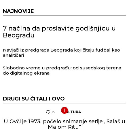
NAJNOVIJE
7 načina da proslavite godišnjicu u
Beogradu
Navijači iz predgrađa Beograda koji čitaju fudbal kao
analitičari
Slobodno vreme u predgrađu: od susedskog terena
do digitalnog ekrana
DRUGI SU ČITALI I OVO
13
Komentara
KULTURA
U Ovči je 1973. počelo snimanje serije „Salaš u
Malom Ritu“