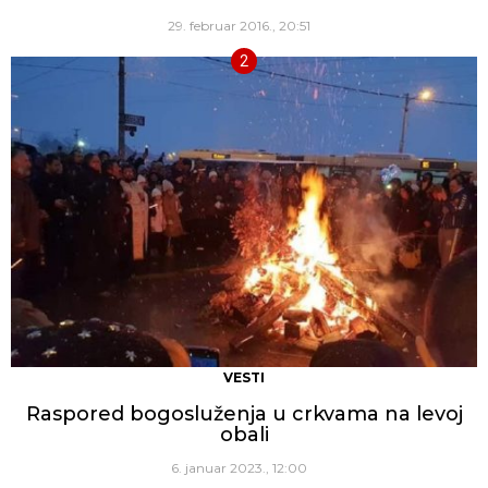
29. februar 2016., 20:51
VESTI
Raspored bogosluženja u crkvama na levoj
obali
6. januar 2023., 12:00