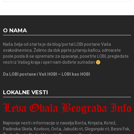
O NAMA
Naša želja od starta je da blog/portal LOBI postane Vaša
svakodnevnica. Želimo da dok pijete jutarnju kaficu, odmarate
posle posla ili se spremate za spavanje, posetite LOBI, pregledate
vesti iz Vašeg kraja i opet nam dođete sutradan
Da LOBI postane i Vaš HOBI – LOBI kao HOBI
LOKALNE VESTI
Najnovije vesti i informacije iz naselja Borča, Krnjača, Kotež,
Padinska Skela, Kovilovo, Ovča, Jabučki rit, Glogonjski rit, Besni Fok,