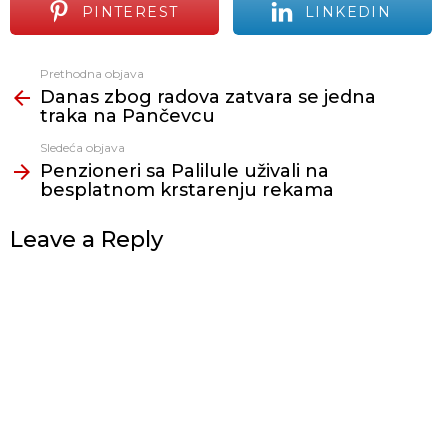
PINTEREST
LINKEDIN
Prethodna objava
Vidi
Danas zbog radova zatvara se jedna
još
traka na Pančevcu
Sledeća objava
Penzioneri sa Palilule uživali na
besplatnom krstarenju rekama
Leave a Reply