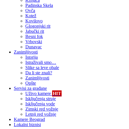
Krnjača
Padinska Skela
Ovča
Kotež
Kovilovo
Glogonjski rit
Jabučki rit
Besni fok
Vrbovski
Dunavac
Zanimljivosti
Istorija
Istraživali smo…
Slike sa leve obale
Da li ste znali?
Zanimljivosti
Opšte
Servisi za građane
Uživo kamere
HIT
Isključenja struje
Isključenja vode
Zimski red vožnje
Letnji red vožnje
Kamere Beograd
Lokalni biznisi