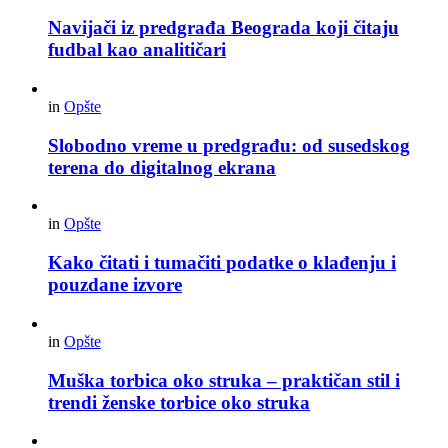
Navijači iz predgrađa Beograda koji čitaju
fudbal kao analitičari
in
Opšte
Slobodno vreme u predgrađu: od susedskog
terena do digitalnog ekrana
in
Opšte
Kako čitati i tumačiti podatke o klađenju i
pouzdane izvore
in
Opšte
Muška torbica oko struka – praktičan stil i
trendi ženske torbice oko struka