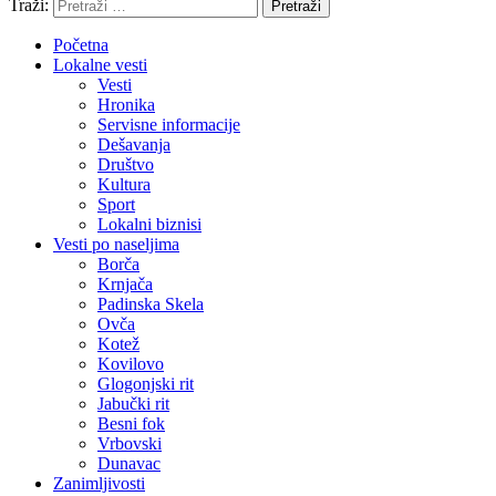
Traži:
Pretraži
Početna
Lokalne vesti
Vesti
Hronika
Servisne informacije
Dešavanja
Društvo
Kultura
Sport
Lokalni biznisi
Vesti po naseljima
Borča
Krnjača
Padinska Skela
Ovča
Kotež
Kovilovo
Glogonjski rit
Jabučki rit
Besni fok
Vrbovski
Dunavac
Zanimljivosti