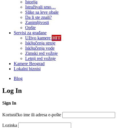
Istorija
Istraživali smo…
Slike sa leve obale
Da li ste znali?
Zanimljivosti
Opšte
Servisi za građane
Uživo kamere
HIT
Isključenja struje
Isključenja vode
Zimski red vožnje
Letnji red vožnje
Kamere Beograd
Lokalni biznisi
Blog
Log In
Sign In
Korisničko ime ili adresa e-pošte
Lozinka