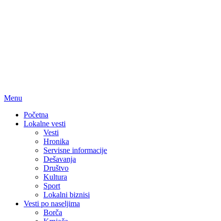
Menu
Početna
Lokalne vesti
Vesti
Hronika
Servisne informacije
Dešavanja
Društvo
Kultura
Sport
Lokalni biznisi
Vesti po naseljima
Borča