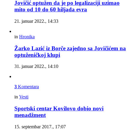
Jovičić optužen da je po legalizaciji uzimao
mito od 10 do 60 hiljada evra
21. januar 2022., 14:33
in
Hronika
Žarko Lazić iz Borče zajedno sa Jovičićem na
optuženičkoj klupi
31. januar 2022., 14:10
3
Komentara
in
Vesti
Sportski centar Kovilovo dobio novi
menadžment
15. septembar 2017., 17:07