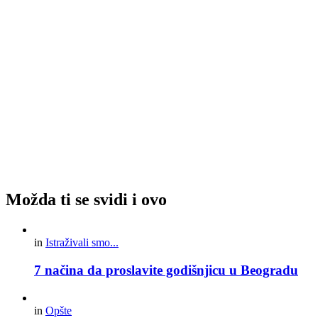
Možda ti se svidi i ovo
in
Istraživali smo...
7 načina da proslavite godišnjicu u Beogradu
in
Opšte