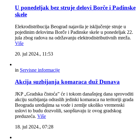
U ponedeljak bez struje delovi Borče i Padinske
skele
Elekrodistribucija Beograd najavila je isključenje struje u
pojedinim delovima Borče i Padinske skele u ponedeljak 22.
jula zbog radova na održavanju elektrodistributivnih mreža.
Više
20. jul 2024., 11:53
in
Servisne informacije
Akcija suzbijanja komaraca duž Dunava
JKP „Gradska čistoća” će i tokom današnjeg dana sprovoditi
akciju suzbijanja odraslih jedinki komaraca na teritoriji grada
Beograda uređajima sa vode i zemlje ukoliko vremenski
uslovi to budu dozvolili, saopštavaju iz ovog gradskog
preduzeća.
Više
18. jul 2024., 07:28