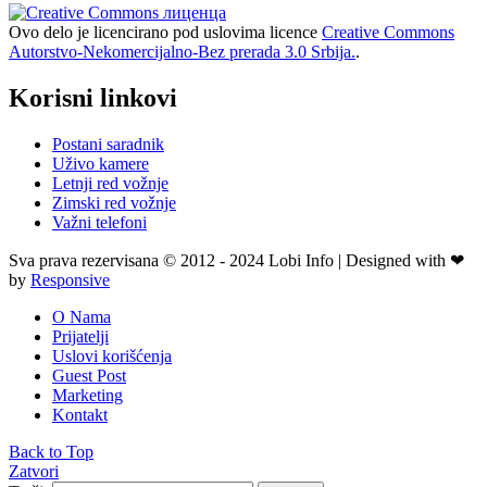
Ovo delo je licencirano pod uslovima licence
Creative Commons
Autorstvo-Nekomercijalno-Bez prerada 3.0 Srbija.
.
Korisni linkovi
Postani saradnik
Uživo kamere
Letnji red vožnje
Zimski red vožnje
Važni telefoni
Sva prava rezervisana © 2012 - 2024 Lobi Info | Designed with ❤
by
Responsive
O Nama
Prijatelji
Uslovi korišćenja
Guest Post
Marketing
Kontakt
Back to Top
Zatvori