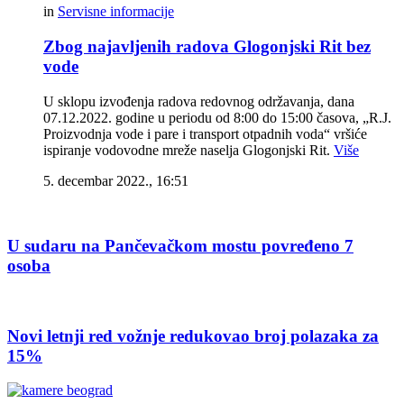
in
Servisne informacije
Zbog najavljenih radova Glogonjski Rit bez
vode
U sklopu izvođenja radova redovnog održavanja, dana
07.12.2022. godine u periodu od 8:00 do 15:00 časova, „R.J.
Proizvodnja vode i pare i transport otpadnih voda“ vršiće
ispiranje vodovodne mreže naselja Glogonjski Rit.
Više
5. decembar 2022., 16:51
U sudaru na Pančevačkom mostu povređeno 7
osoba
Novi letnji red vožnje redukovao broj polazaka za
15%