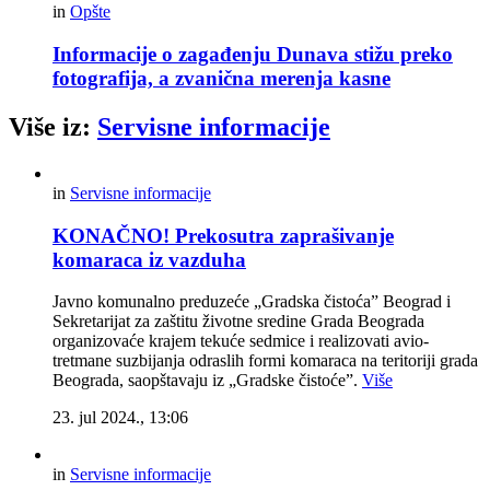
in
Opšte
Informacije o zagađenju Dunava stižu preko
fotografija, a zvanična merenja kasne
Više iz:
Servisne informacije
in
Servisne informacije
KONAČNO! Prekosutra zaprašivanje
komaraca iz vazduha
Javno komunalno preduzeće „Gradska čistoća” Beograd i
Sekretarijat za zaštitu životne sredine Grada Beograda
organizovaće krajem tekuće sedmice i realizovati avio-
tretmane suzbijanja odraslih formi komaraca na teritoriji grada
Beograda, saopštavaju iz „Gradske čistoće”.
Više
23. jul 2024., 13:06
in
Servisne informacije