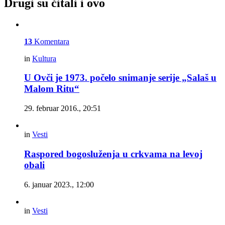
Drugi su čitali i ovo
13
Komentara
in
Kultura
U Ovči je 1973. počelo snimanje serije „Salaš u
Malom Ritu“
29. februar 2016., 20:51
in
Vesti
Raspored bogosluženja u crkvama na levoj
obali
6. januar 2023., 12:00
in
Vesti