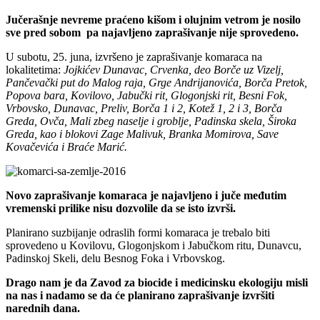
Jučerašnje nevreme praćeno kišom i olujnim vetrom je nosilo
sve pred sobom pa najavljeno zaprašivanje nije sprovedeno.
U subotu, 25. juna, izvršeno je zaprašivanje komaraca na
lokalitetima:
Jojkićev Dunavac, Crvenka, deo Borče uz Vizelj,
Pančevački put do Malog raja, Grge Andrijanovića, Borča Pretok,
Popova bara, Kovilovo, Jabučki rit, Glogonjski rit, Besni Fok,
Vrbovsko, Dunavac, Preliv, Borča 1 i 2, Kotež 1, 2 i 3, Borča
Greda, Ovča, Mali zbeg naselje i groblje, Padinska skela, Široka
Greda, kao i blokovi Zage Malivuk, Branka Momirova, Save
Kovačevića i Braće Marić.
Novo zaprašivanje komaraca je najavljeno i juče međutim
vremenski prilike nisu dozvolile da se isto izvrši.
Planirano suzbijanje odraslih formi komaraca je trebalo biti
sprovedeno u Kovilovu, Glogonjskom i Jabučkom ritu, Dunavcu,
Padinskoj Skeli, delu Besnog Foka i Vrbovskog.
Drago nam je da Zavod za biocide i medicinsku ekologiju misli
na nas i nadamo se da će planirano zaprašivanje izvršiti
narednih dana.