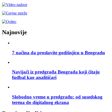
Najnovije
7 načina da proslavite godišnjicu u Beogradu
Navijači iz predgrađa Beograda koji čitaju
fudbal kao analitičari
Slobodno vreme u predgrađu: od susedskog
terena do digitalnog ekrana