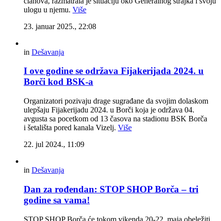
članova, razmatrala je situaciju oko Generalnog štrajka i svoju
ulogu u njemu.
Više
23. januar 2025., 22:08
in
Dešavanja
I ove godine se održava Fijakerijada 2024. u
Borči kod BSK-a
Organizatori pozivaju drage sugrađane da svojim dolaskom
ulepšaju Fijakerijadu 2024. u Borči koja je održava 04.
avgusta sa pocetkom od 13 časova na stadionu BSK Borča
i šetališta pored kanala Vizelj.
Više
22. jul 2024., 11:09
in
Dešavanja
Dan za rođendan: STOP SHOP Borča – tri
godine sa vama!
STOP SHOP Borča će tokom vikenda 20-22. maja obeležiti