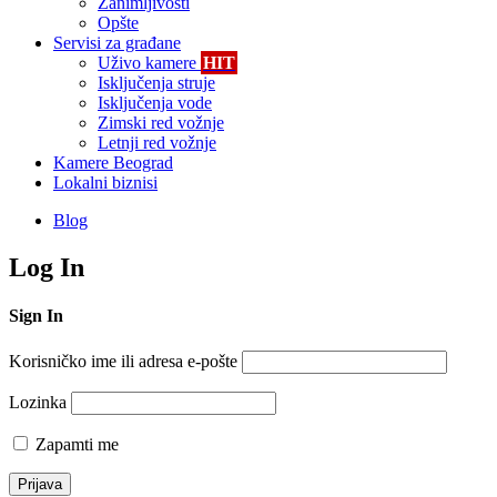
Zanimljivosti
Opšte
Servisi za građane
Uživo kamere
HIT
Isključenja struje
Isključenja vode
Zimski red vožnje
Letnji red vožnje
Kamere Beograd
Lokalni biznisi
Blog
Log In
Sign In
Korisničko ime ili adresa e-pošte
Lozinka
Zapamti me