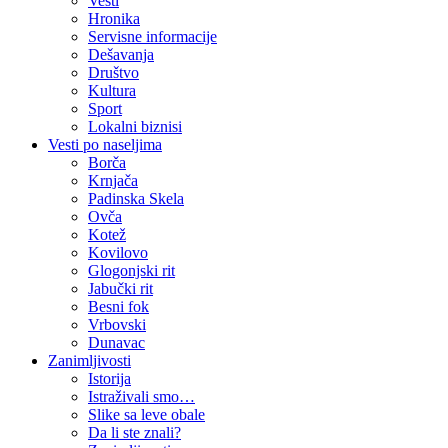
Vesti
Hronika
Servisne informacije
Dešavanja
Društvo
Kultura
Sport
Lokalni biznisi
Vesti po naseljima
Borča
Krnjača
Padinska Skela
Ovča
Kotež
Kovilovo
Glogonjski rit
Jabučki rit
Besni fok
Vrbovski
Dunavac
Zanimljivosti
Istorija
Istraživali smo…
Slike sa leve obale
Da li ste znali?