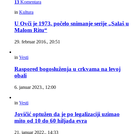
13
Komentara
in
Kultura
U Ovči je 1973. počelo snimanje serije „Salaš u
Malom Ritu“
29. februar 2016., 20:51
in
Vesti
Raspored bogosluženja u crkvama na levoj
obali
6. januar 2023., 12:00
in
Vesti
Jovičić optužen da je po legalizaciji uzimao
mito od 10 do 60 hiljada evra
21. januar 2022., 14:33