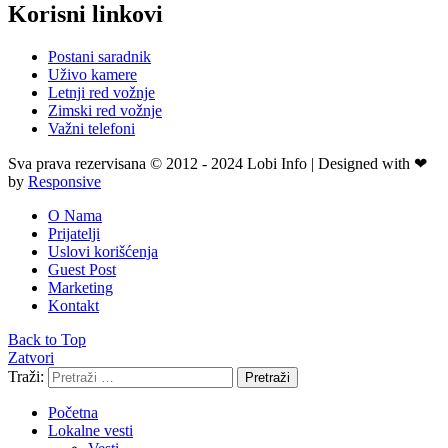
Korisni linkovi
Postani saradnik
Uživo kamere
Letnji red vožnje
Zimski red vožnje
Važni telefoni
Sva prava rezervisana © 2012 - 2024 Lobi Info | Designed with ❤
by
Responsive
O Nama
Prijatelji
Uslovi korišćenja
Guest Post
Marketing
Kontakt
Back to Top
Zatvori
Traži:
Pretraži
Početna
Lokalne vesti