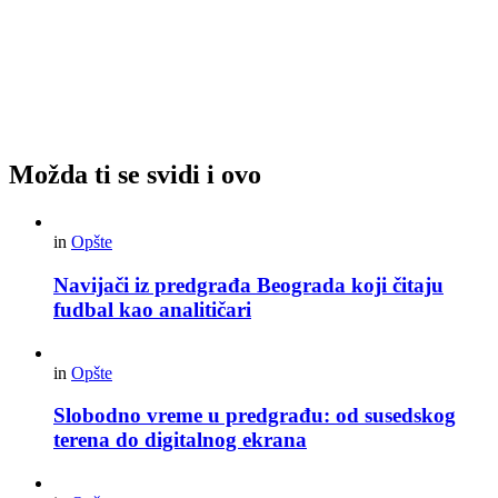
Možda ti se svidi i ovo
in
Opšte
Navijači iz predgrađa Beograda koji čitaju
fudbal kao analitičari
in
Opšte
Slobodno vreme u predgrađu: od susedskog
terena do digitalnog ekrana