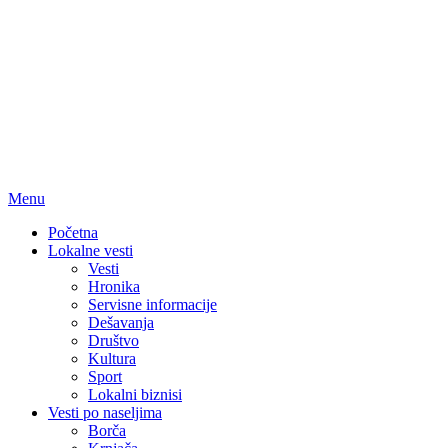
Menu
Početna
Lokalne vesti
Vesti
Hronika
Servisne informacije
Dešavanja
Društvo
Kultura
Sport
Lokalni biznisi
Vesti po naseljima
Borča