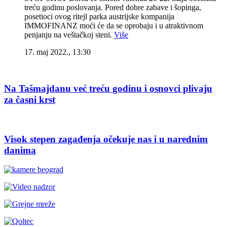
treću godinu poslovanja. Pored dobre zabave i šopinga,
posetioci ovog ritejl parka austrijske kompanija
IMMOFINANZ moći će da se oprobaju i u atraktivnom
penjanju na veštačkoj steni.
Više
17. maj 2022., 13:30
Na Tašmajdanu već treću godinu i osnovci plivaju
za časni krst
Visok stepen zagađenja očekuje nas i u narednim
danima