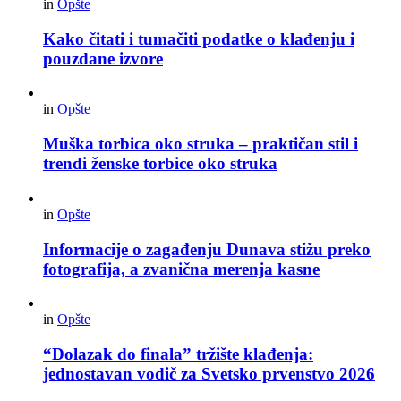
in
Opšte
Kako čitati i tumačiti podatke o klađenju i
pouzdane izvore
in
Opšte
Muška torbica oko struka – praktičan stil i
trendi ženske torbice oko struka
in
Opšte
Informacije o zagađenju Dunava stižu preko
fotografija, a zvanična merenja kasne
in
Opšte
“Dolazak do finala” tržište klađenja:
jednostavan vodič za Svetsko prvenstvo 2026