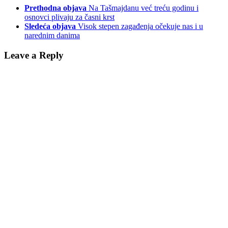
Prethodna objava
Na Tašmajdanu već treću godinu i
osnovci plivaju za časni krst
Sledeća objava
Visok stepen zagađenja očekuje nas i u
narednim danima
Leave a Reply