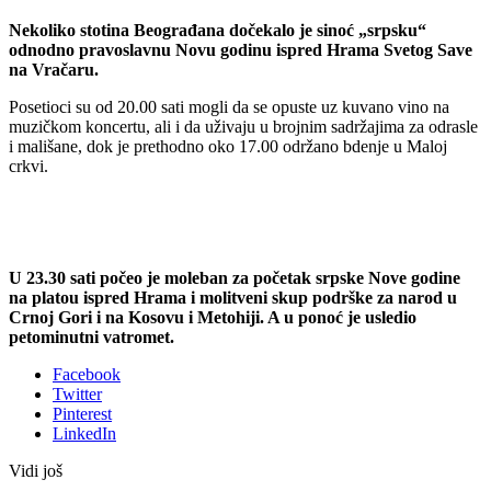
Nekoliko stotina Beograđana dočekalo je sinoć „srpsku“
odnodno pravoslavnu Novu godinu ispred Hrama Svetog Save
na Vračaru.
Posetioci su od 20.00 sati mogli da se opuste uz kuvano vino na
muzičkom koncertu, ali i da uživaju u brojnim sadržajima za odrasle
i mališane, dok je prethodno oko 17.00 održano bdenje u Maloj
crkvi.
U 23.30 sati počeo je moleban za početak srpske Nove godine
na platou ispred Hrama i molitveni skup podrške za narod u
Crnoj Gori i na Kosovu i Metohiji. A u ponoć je usledio
petominutni vatromet.
Facebook
Twitter
Pinterest
LinkedIn
Vidi još