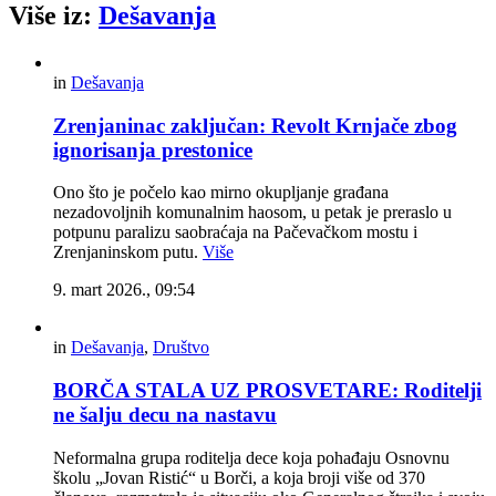
Više iz:
Dešavanja
in
Dešavanja
Zrenjaninac zaključan: Revolt Krnjače zbog
ignorisanja prestonice
Ono što je počelo kao mirno okupljanje građana
nezadovoljnih komunalnim haosom, u petak je preraslo u
potpunu paralizu saobraćaja na Pačevačkom mostu i
Zrenjaninskom putu.
Više
9. mart 2026., 09:54
in
Dešavanja
,
Društvo
BORČA STALA UZ PROSVETARE: Roditelji
ne šalju decu na nastavu
Neformalna grupa roditelja dece koja pohađaju Osnovnu
školu „Jovan Ristić“ u Borči, a koja broji više od 370