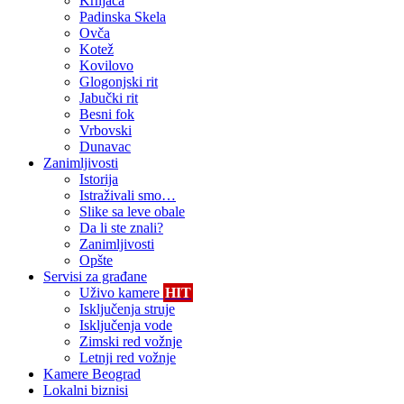
Krnjača
Padinska Skela
Ovča
Kotež
Kovilovo
Glogonjski rit
Jabučki rit
Besni fok
Vrbovski
Dunavac
Zanimljivosti
Istorija
Istraživali smo…
Slike sa leve obale
Da li ste znali?
Zanimljivosti
Opšte
Servisi za građane
Uživo kamere
HIT
Isključenja struje
Isključenja vode
Zimski red vožnje
Letnji red vožnje
Kamere Beograd
Lokalni biznisi