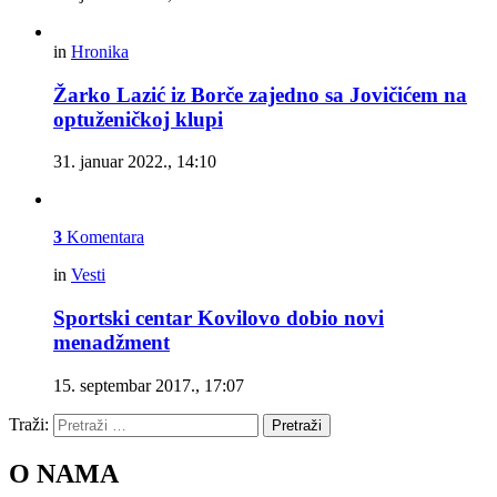
in
Hronika
Žarko Lazić iz Borče zajedno sa Jovičićem na
optuženičkoj klupi
31. januar 2022., 14:10
3
Komentara
in
Vesti
Sportski centar Kovilovo dobio novi
menadžment
15. septembar 2017., 17:07
Traži:
Pretraži
O NAMA