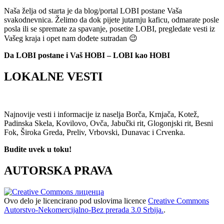
Naša želja od starta je da blog/portal LOBI postane Vaša
svakodnevnica. Želimo da dok pijete jutarnju kaficu, odmarate posle
posla ili se spremate za spavanje, posetite LOBI, pregledate vesti iz
Vašeg kraja i opet nam dođete sutradan 😉
Da LOBI postane i Vaš HOBI – LOBI kao HOBI
LOKALNE VESTI
Najnovije vesti i informacije iz naselja Borča, Krnjača, Kotež,
Padinska Skela, Kovilovo, Ovča, Jabučki rit, Glogonjski rit, Besni
Fok, Široka Greda, Preliv, Vrbovski, Dunavac i Crvenka.
Budite uvek u toku!
AUTORSKA PRAVA
Ovo delo je licencirano pod uslovima licence
Creative Commons
Autorstvo-Nekomercijalno-Bez prerada 3.0 Srbija.
.