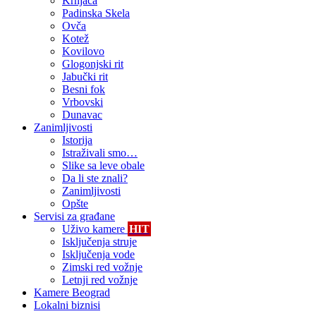
Krnjača
Padinska Skela
Ovča
Kotež
Kovilovo
Glogonjski rit
Jabučki rit
Besni fok
Vrbovski
Dunavac
Zanimljivosti
Istorija
Istraživali smo…
Slike sa leve obale
Da li ste znali?
Zanimljivosti
Opšte
Servisi za građane
Uživo kamere
HIT
Isključenja struje
Isključenja vode
Zimski red vožnje
Letnji red vožnje
Kamere Beograd
Lokalni biznisi