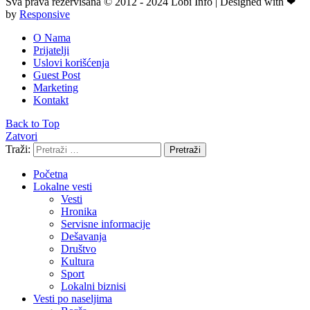
Sva prava rezervisana © 2012 - 2024 Lobi Info | Designed with ❤
by
Responsive
O Nama
Prijatelji
Uslovi korišćenja
Guest Post
Marketing
Kontakt
Back to Top
Zatvori
Traži:
Pretraži
Početna
Lokalne vesti
Vesti
Hronika
Servisne informacije
Dešavanja
Društvo
Kultura
Sport
Lokalni biznisi
Vesti po naseljima