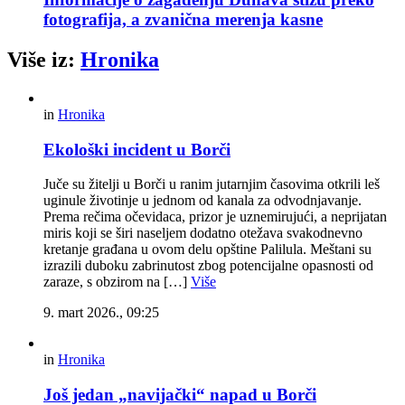
fotografija, a zvanična merenja kasne
Više iz:
Hronika
in
Hronika
Ekološki incident u Borči
Juče su žitelji u Borči u ranim jutarnjim časovima otkrili leš
uginule životinje u jednom od kanala za odvodnjavanje.
Prema rečima očevidaca, prizor je uznemirujući, a neprijatan
miris koji se širi naseljem dodatno otežava svakodnevno
kretanje građana u ovom delu opštine Palilula. Meštani su
izrazili duboku zabrinutost zbog potencijalne opasnosti od
zaraze, s obzirom na […]
Više
9. mart 2026., 09:25
in
Hronika
Još jedan „navijački“ napad u Borči