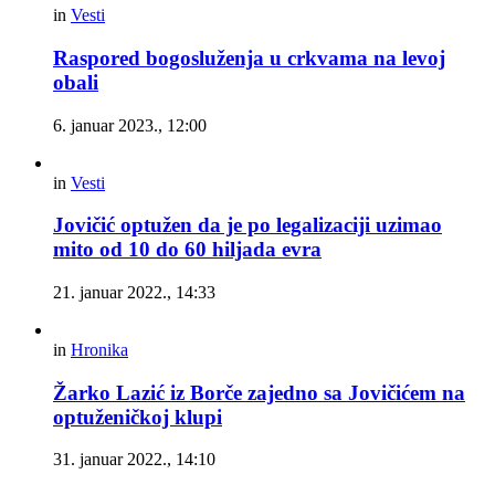
in
Vesti
Raspored bogosluženja u crkvama na levoj
obali
6. januar 2023., 12:00
in
Vesti
Jovičić optužen da je po legalizaciji uzimao
mito od 10 do 60 hiljada evra
21. januar 2022., 14:33
in
Hronika
Žarko Lazić iz Borče zajedno sa Jovičićem na
optuženičkoj klupi
31. januar 2022., 14:10