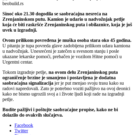
Sinoć oko 21.30 dogodila se saobraćajna nesreća na
Zrenjaninskom putu. Kamion je udario u nadvožnjak petlje
koja će biti raskršće Zrenjaninskog puta i obilaznice, koja je još
uvek u izgradnji.
Ovom prilikom povređena je muška osoba stara oko 45 godina.
U pitanju je tupa povreda glave zadobijena prilikom udara kamiona
u nadvožnjak. Unesrećeni je zatečen u svesnom stanju i posle
ukazane lekarske pomoći, prebačen je vozilom Hitne pomoći u
Urgentni centar.
Tokom izgradnje petlje,
na ovom delu Zrenjaninskog puta
ograničenje brzine je smanjeno i postavljena je dodatna
saobraćajna signalizacija
jer je put menjao svoju trasu kako su
radovi napredovali. Zato je potrebno voziti pažljivo na ovoj deonici
kako ne bismo ugrozili svoj a i živote ljudi koji rade na izgradnji
petlje.
Budite pažljivi i poštujte saobraćajne propise, kako ne bi
dolazilo do ovakvih slučajeva.
Facebook
Twitter