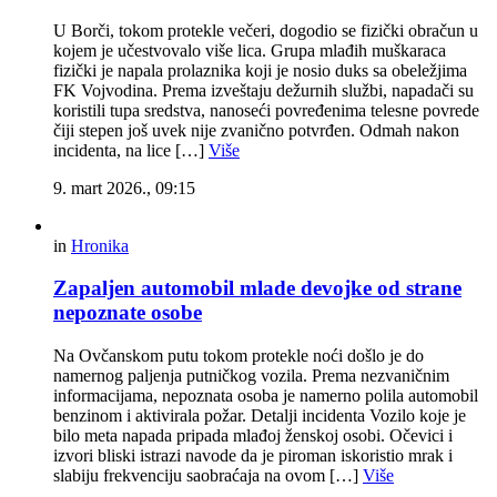
U Borči, tokom protekle večeri, dogodio se fizički obračun u
kojem je učestvovalo više lica. Grupa mlađih muškaraca
fizički je napala prolaznika koji je nosio duks sa obeležjima
FK Vojvodina. Prema izveštaju dežurnih službi, napadači su
koristili tupa sredstva, nanoseći povređenima telesne povrede
čiji stepen još uvek nije zvanično potvrđen. Odmah nakon
incidenta, na lice […]
Više
9. mart 2026., 09:15
in
Hronika
Zapaljen automobil mlade devojke od strane
nepoznate osobe
Na Ovčanskom putu tokom protekle noći došlo je do
namernog paljenja putničkog vozila. Prema nezvaničnim
informacijama, nepoznata osoba je namerno polila automobil
benzinom i aktivirala požar. Detalji incidenta Vozilo koje je
bilo meta napada pripada mlađoj ženskoj osobi. Očevici i
izvori bliski istrazi navode da je piroman iskoristio mrak i
slabiju frekvenciju saobraćaja na ovom […]
Više