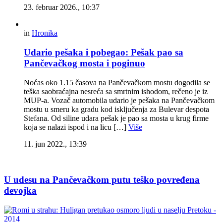
23. februar 2026., 10:37
in
Hronika
Udario pešaka i pobegao: Pešak pao sa
Pančevačkog mosta i poginuo
Noćas oko 1.15 časova na Pančevačkom mostu dogodila se
teška saobraćajna nesreća sa smrtnim ishodom, rečeno je iz
MUP-a. Vozač automobila udario je pešaka na Pančevačkom
mostu u smeru ka gradu kod isključenja za Bulevar despota
Stefana. Od siline udara pešak je pao sa mosta u krug firme
koja se nalazi ispod i na licu […]
Više
11. jun 2022., 13:39
U udesu na Pančevačkom putu teško povređena
devojka