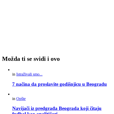
Možda ti se svidi i ovo
in
Istraživali smo...
7 načina da proslavite godišnjicu u Beogradu
in
Opšte
Navijači iz predgrađa Beograda koji čitaju
fudbal kao analitičari