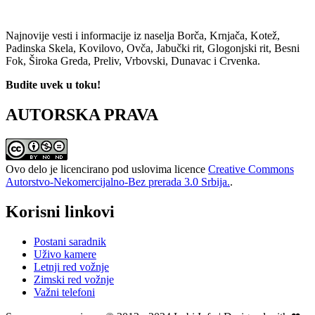
Najnovije vesti i informacije iz naselja Borča, Krnjača, Kotež,
Padinska Skela, Kovilovo, Ovča, Jabučki rit, Glogonjski rit, Besni
Fok, Široka Greda, Preliv, Vrbovski, Dunavac i Crvenka.
Budite uvek u toku!
AUTORSKA PRAVA
Ovo delo je licencirano pod uslovima licence
Creative Commons
Autorstvo-Nekomercijalno-Bez prerada 3.0 Srbija.
.
Korisni linkovi
Postani saradnik
Uživo kamere
Letnji red vožnje
Zimski red vožnje
Važni telefoni