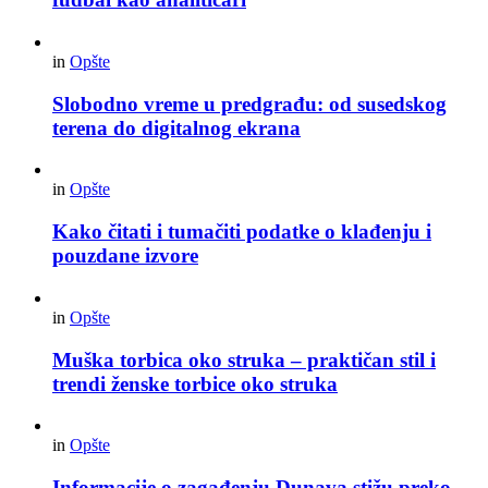
in
Opšte
Slobodno vreme u predgrađu: od susedskog
terena do digitalnog ekrana
in
Opšte
Kako čitati i tumačiti podatke o klađenju i
pouzdane izvore
in
Opšte
Muška torbica oko struka – praktičan stil i
trendi ženske torbice oko struka
in
Opšte
Informacije o zagađenju Dunava stižu preko