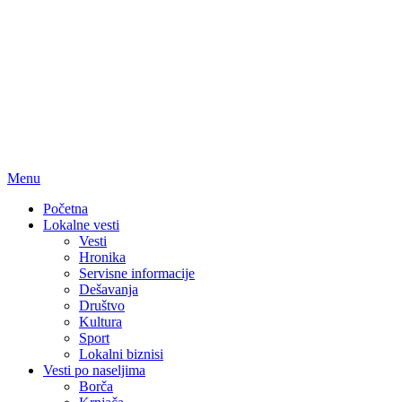
Menu
Početna
Lokalne vesti
Vesti
Hronika
Servisne informacije
Dešavanja
Društvo
Kultura
Sport
Lokalni biznisi
Vesti po naseljima
Borča