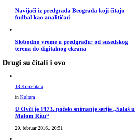
Navijači iz predgrađa Beograda koji čitaju
fudbal kao analitičari
Slobodno vreme u predgrađu: od susedskog
terena do digitalnog ekrana
Drugi su čitali i ovo
13
Komentara
in
Kultura
U Ovči je 1973. počelo snimanje serije „Salaš u
Malom Ritu“
29. februar 2016., 20:51