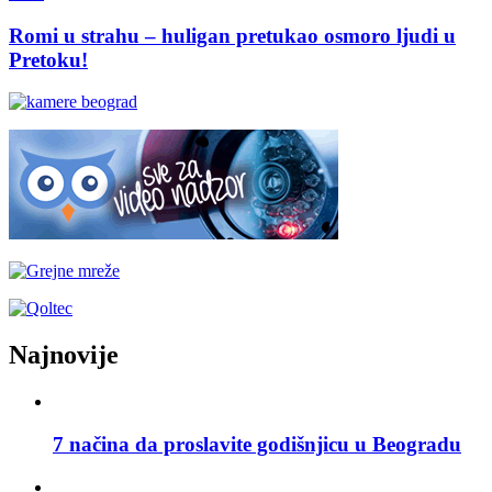
Romi u strahu – huligan pretukao osmoro ljudi u
Pretoku!
Najnovije
7 načina da proslavite godišnjicu u Beogradu