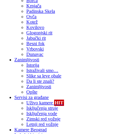
Borča
Krnjača
Padinska Skela
Ovča
Kotež
Kovilovo
Glogonjski rit
Jabučki rit
Besni fok
Vrbovski
Dunavac
Zanimljivosti
Istorija
Istraživali smo…
Slike sa leve obale
Da li ste znali?
Zanimljivosti
Opšte
Servisi za građane
Uživo kamere
HIT
Isključenja struje
Isključenja vode
Zimski red vožnje
Letnji red vožnje
Kamere Beograd