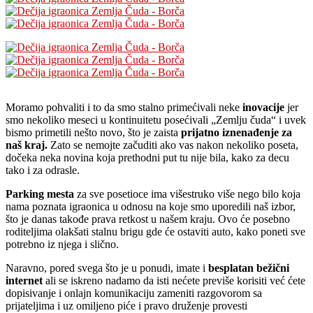
Moramo pohvaliti i to da smo stalno primećivali neke
inovacije
jer
smo nekoliko meseci u kontinuitetu posećivali „Zemlju čuda“ i uvek
bismo primetili nešto novo, što je zaista
prijatno iznenađenje za
naš kraj.
Zato se nemojte začuditi ako vas nakon nekoliko poseta,
dočeka neka novina koja prethodni put tu nije bila, kako za decu
tako i za odrasle.
Parking mesta
za sve posetioce ima višestruko više nego bilo koja
nama poznata igraonica u odnosu na koje smo uporedili naš izbor,
što je danas takođe prava retkost u našem kraju. Ovo će posebno
roditeljima olakšati stalnu brigu gde će ostaviti auto, kako poneti sve
potrebno iz njega i slično.
Naravno, pored svega što je u ponudi, imate i
besplatan bežični
internet
ali se iskreno nadamo da isti nećete previše korisiti već ćete
dopisivanje i onlajn komunikaciju zameniti razgovorom sa
prijateljima i uz omiljeno piće i pravo druženje provesti