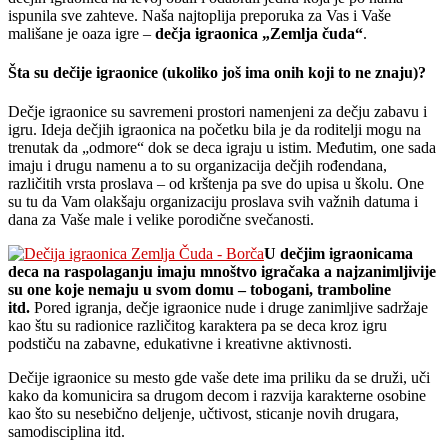
ispunila sve zahteve. Naša najtoplija preporuka za Vas i Vaše
mališane je oaza igre –
dečja igraonica „Zemlja čuda“
.
Šta su dečije igraonice (ukoliko još ima onih koji to ne znaju)?
Dečje igraonice su savremeni prostori namenjeni za dečju zabavu i
igru. Ideja dečjih igraonica na početku bila je da roditelji mogu na
trenutak da „odmore“ dok se deca igraju u istim. Međutim, one sada
imaju i drugu namenu a to su organizacija dečjih rođendana,
različitih vrsta proslava – od krštenja pa sve do upisa u školu. One
su tu da Vam olakšaju organizaciju proslava svih važnih datuma i
dana za Vaše male i velike porodične svečanosti.
U dečjim igraonicama
deca na raspolaganju imaju mnoštvo igračaka a najzanimljivije
su one koje nemaju u svom domu – tobogani, tramboline
itd.
Pored igranja, dečje igraonice nude i druge zanimljive sadržaje
kao štu su radionice različitog karaktera pa se deca kroz igru
podstiču na zabavne, edukativne i kreativne aktivnosti.
Dečije igraonice su mesto gde vaše dete ima priliku da se druži, uči
kako da komunicira sa drugom decom i razvija karakterne osobine
kao što su nesebično deljenje, učtivost, sticanje novih drugara,
samodisciplina itd.