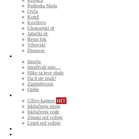
Krnjača
Padinska Skela
Ovča
Kotež
Kovilovo
Glogonjski rit
Jabučki rit
Besni fok
Vrbovski
Dunavac
Zanimljivosti
Istorija
Istraživali smo…
Slike sa leve obale
Da li ste znali?
Zanimljivosti
Opšte
Servisi za građane
Uživo kamere
HIT
Isključenja struje
Isključenja vode
Zimski red vožnje
Letnji red vožnje
Kamere Beograd
Lokalni biznisi