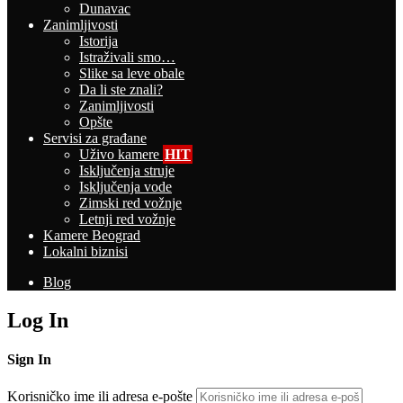
Dunavac
Zanimljivosti
Istorija
Istraživali smo…
Slike sa leve obale
Da li ste znali?
Zanimljivosti
Opšte
Servisi za građane
Uživo kamere
HIT
Isključenja struje
Isključenja vode
Zimski red vožnje
Letnji red vožnje
Kamere Beograd
Lokalni biznisi
Blog
Log In
Sign In
Korisničko ime ili adresa e-pošte