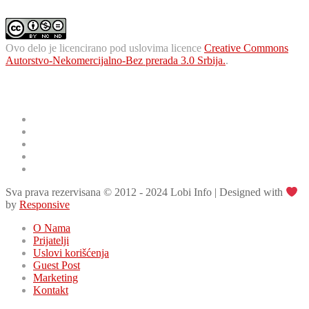
Ovo delo je licencirano pod uslovima licence
Creative Commons
Autorstvo-Nekomercijalno-Bez prerada 3.0 Srbija.
.
Korisni linkovi
Postani saradnik
Uživo kamere
Letnji red vožnje
Zimski red vožnje
Važni telefoni
Sva prava rezervisana © 2012 - 2024 Lobi Info | Designed with
by
Responsive
O Nama
Prijatelji
Uslovi korišćenja
Guest Post
Marketing
Kontakt