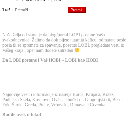
Traži:
Pretraži
O NAMA
Naša želja od starta je da blog/portal LOBI postane Vaša
svakodnevnica. Želimo da dok pijete jutarnju kaficu, odmarate posle
posla ili se spremate za spavanje, posetite LOBI, pregledate vesti iz
Vašeg kraja i opet nam dođete sutradan
Da LOBI postane i Vaš HOBI – LOBI kao HOBI
LOKALNE VESTI
Najnovije vesti i informacije iz naselja Borča, Krnjača, Kotež,
Padinska Skela, Kovilovo, Ovča, Jabučki rit, Glogonjski rit, Besni
Fok, Široka Greda, Preliv, Vrbovski, Dunavac i Crvenka.
Budite uvek u toku!
AUTORSKA PRAVA