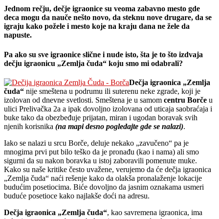
Jednom rečju, dečje igraonice su veoma zabavno mesto gde
deca mogu da nauče nešto novo, da steknu nove drugare, da se
igraju kako požele i mesto koje na kraju dana ne žele da
napuste.
Pa ako su sve igraonice slične i nude isto, šta je to što izdvaja
dečju igraonicu „Zemlja čuda“ koju smo mi odabrali?
Dečja igraonica „Zemlja
čuda“
nije smeštena u podrumu ili suterenu neke zgrade, koji je
izolovan od dnevne svetlosti. Smeštena je u samom
centru Borče
u
ulici Prelivačka 2a a ipak dovoljno izolovana od uticaja saobraćaja i
buke tako da obezbeđuje prijatan, miran i ugodan boravak svih
njenih korisnika
(na mapi desno pogledajte gde se nalazi)
.
Iako se nalazi u srcu Borče, deluje nekako „zavučeno“ pa je
mnogima prvi put bilo teško da je pronađu (kao i nama) ali smo
sigurni da su nakon boravka u istoj zaboravili pomenute muke.
Kako su naše kritike često uvažene, verujemo da će dečja igraonica
„Zemlja čuda“ naći rešenje kako da olakša pronalaženje lokacije
budućim posetiocima. Biće dovoljno da jasnim oznakama usmeri
buduće posetioce kako najlakše doći na adresu.
Dečja igraonica „Zemlja čuda“
, kao savremena igraonica, ima