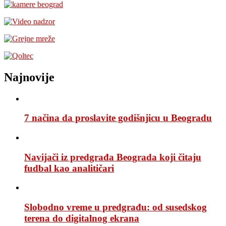
Najnovije
7 načina da proslavite godišnjicu u Beogradu
Navijači iz predgrađa Beograda koji čitaju
fudbal kao analitičari
Slobodno vreme u predgrađu: od susedskog
terena do digitalnog ekrana