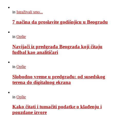
in
Istraživali smo...
7 načina da proslavite godišnjicu u Beogradu
in
Opšte
Navijači iz predgrađa Beograda koji čitaju
fudbal kao analitičari
in
Opšte
Slobodno vreme u predgrađu: od susedskog
terena do digitalnog ekrana
in
Opšte
Kako čitati i tumačiti podatke o klađenju i
pouzdane izvore