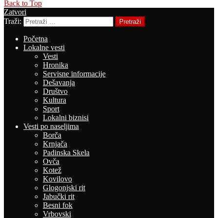
Back to Top
Zatvori
Traži:
Pretraži
Početna
Lokalne vesti
Vesti
Hronika
Servisne informacije
Dešavanja
Društvo
Kultura
Sport
Lokalni biznisi
Vesti po naseljima
Borča
Krnjača
Padinska Skela
Ovča
Kotež
Kovilovo
Glogonjski rit
Jabučki rit
Besni fok
Vrbovski