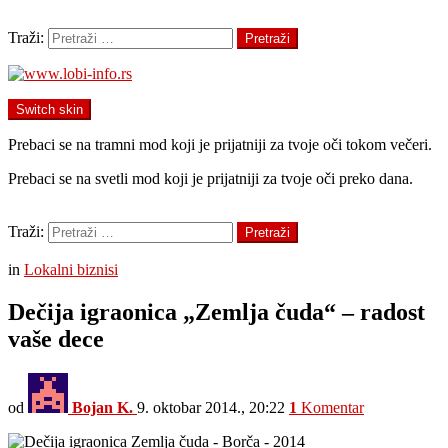
Pretraži
Traži:
Pretraži
Switch skin
Prebaci se na tramni mod koji je prijatniji za tvoje oči tokom večeri.
Prebaci se na svetli mod koji je prijatniji za tvoje oči preko dana.
Pretraži
Traži:
Pretraži
Menu
in
Lokalni biznisi
Dečija igraonica „Zemlja čuda“ – radost
vaše dece
od
Bojan K.
9. oktobar 2014., 20:22
1
Komentar