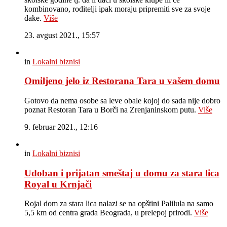
kombinovano, roditelji ipak moraju pripremiti sve za svoje
đake.
Više
23. avgust 2021., 15:57
in
Lokalni biznisi
Omiljeno jelo iz Restorana Tara u vašem domu
Gotovo da nema osobe sa leve obale kojoj do sada nije dobro
poznat Restoran Tara u Borči na Zrenjaninskom putu.
Više
9. februar 2021., 12:16
in
Lokalni biznisi
Udoban i prijatan smeštaj u domu za stara lica
Royal u Krnjači
Rojal dom za stara lica nalazi se na opštini Palilula na samo
5,5 km od centra grada Beograda, u prelepoj prirodi.
Više