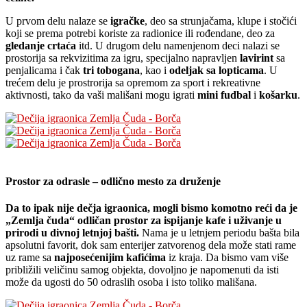
U prvom delu nalaze se
igračke
, deo sa strunjačama, klupe i stočići
koji se prema potrebi koriste za radionice ili rođendane, deo za
gledanje crtaća
itd. U drugom delu namenjenom deci nalazi se
prostorija sa rekvizitima za igru, specijalno napravljen
lavirint
sa
penjalicama i čak
tri tobogana
, kao i
odeljak sa lopticama
. U
trećem delu je prostrorija sa opremom za sport i rekreativne
aktivnosti, tako da vaši mališani mogu igrati
mini fudbal
i
košarku
.
Prostor za odrasle – odlično mesto za druženje
Da to ipak nije dečja igraonica, mogli bismo komotno reći da je
„Zemlja čuda“ odličan prostor za ispijanje kafe i uživanje u
prirodi u divnoj letnjoj bašti.
Nama je u letnjem periodu bašta bila
apsolutni favorit, dok sam enterijer zatvorenog dela može stati rame
uz rame sa
najposećenijim kafićima
iz kraja. Da bismo vam više
približili veličinu samog objekta, dovoljno je napomenuti da isti
može da ugosti do 50 odraslih osoba i isto toliko mališana.