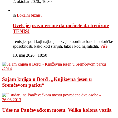
2. oktobar 2020., 16:30
in
Lokalni biznisi
Uvek je pravo vreme da počnete da trenirate
TENIS!
Tenis je sport koji najbolje razvija koordinacione i motoričke
sposobnosti, kako kod starijih, tako i kod najmlađih.
Više
13. maj 2020., 18:50
Sajam knjiga u Borči. „Književna jesen u
Sremčevom parku“
Udes na Pančevačkom mostu. Velika kolona vozila