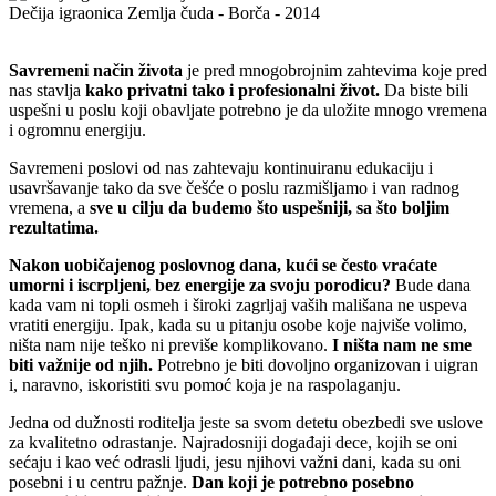
Dečija igraonica Zemlja čuda - Borča - 2014
Savremeni način života
je pred mnogobrojnim zahtevima koje pred
nas stavlja
kako privatni tako i profesionalni život.
Da biste bili
uspešni u poslu koji obavljate potrebno je da uložite mnogo vremena
i ogromnu energiju.
Savremeni poslovi od nas zahtevaju kontinuiranu edukaciju i
usavršavanje tako da sve češće o poslu razmišljamo i van radnog
vremena, a
sve u cilju da budemo što uspešniji, sa što boljim
rezultatima.
Nakon uobičajenog poslovnog dana, kući se često vraćate
umorni i iscrpljeni, bez energije za svoju porodicu?
Bude dana
kada vam ni topli osmeh i široki zagrljaj vaših mališana ne uspeva
vratiti energiju. Ipak, kada su u pitanju osobe koje najviše volimo,
ništa nam nije teško ni previše komplikovano.
I ništa nam ne sme
biti važnije od njih.
Potrebno je biti dovoljno organizovan i uigran
i, naravno, iskoristiti svu pomoć koja je na raspolaganju.
Jedna od dužnosti roditelja jeste sa svom detetu obezbedi sve uslove
za kvalitetno odrastanje. Najradosniji događaji dece, kojih se oni
sećaju i kao već odrasli ljudi, jesu njihovi važni dani, kada su oni
posebni i u centru pažnje.
Dan koji je potrebno posebno