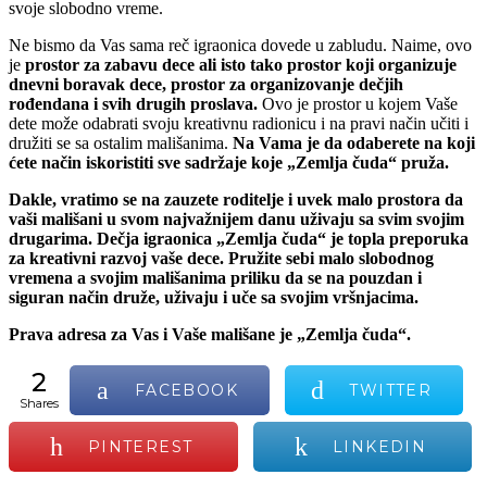
svoje slobodno vreme.
Ne bismo da Vas sama reč igraonica dovede u zabludu. Naime, ovo
je
prostor za zabavu dece ali isto tako prostor koji organizuje
dnevni boravak dece, prostor za organizovanje dečjih
rođendana i svih drugih proslava.
Ovo je prostor u kojem Vaše
dete može odabrati svoju kreativnu radionicu i na pravi način učiti i
družiti se sa ostalim mališanima.
Na Vama je da odaberete na koji
ćete način iskoristiti sve sadržaje koje „Zemlja čuda“ pruža.
Dakle, vratimo se na zauzete roditelje i uvek malo prostora da
vaši mališani u svom najvažnijem danu uživaju sa svim svojim
drugarima. Dečja igraonica „Zemlja čuda“ je topla preporuka
za kreativni razvoj vaše dece. Pružite sebi malo slobodnog
vremena a svojim mališanima priliku da se na pouzdan i
siguran način druže, uživaju i uče sa svojim vršnjacima.
Prava adresa za Vas i Vaše mališane je „Zemlja čuda“.
2
FACEBOOK
TWITTER
shares
PINTEREST
LINKEDIN