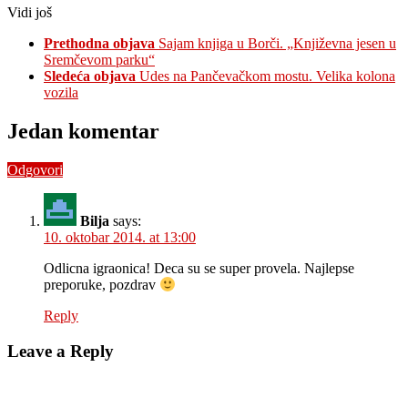
Vidi još
Prethodna objava
Sajam knjiga u Borči. „Književna jesen u
Sremčevom parku“
Sledeća objava
Udes na Pančevačkom mostu. Velika kolona
vozila
Jedan komentar
Odgovori
Bilja
says:
10. oktobar 2014. at 13:00
Odlicna igraonica! Deca su se super provela. Najlepse
preporuke, pozdrav
Reply
Leave a Reply