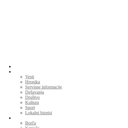
Menu
Početna
Lokalne vesti
Vesti
Hronika
Servisne informacije
Dešavanja
Društvo
Kultura
Sport
Lokalni biznisi
Vesti po naseljima
Borča