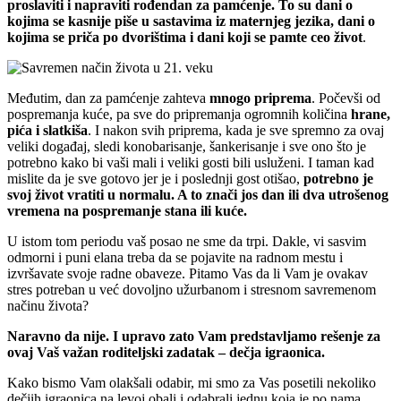
proslaviti i napraviti rođendan za pamćenje. To su dani o
kojima se kasnije piše u sastavima iz maternjeg jezika, dani o
kojima se priča po dvorištima i dani koji se pamte ceo život
.
Međutim, dan za pamćenje zahteva
mnogo
priprema
. Počevši od
pospremanja kuće, pa sve do pripremanja ogromnih količina
hrane,
pića i slatkiša
. I nakon svih priprema, kada je sve spremno za ovaj
veliki događaj, sledi konobarisanje, šankerisanje i sve ono što je
potrebno kako bi vaši mali i veliki gosti bili usluženi. I taman kad
mislite da je sve gotovo jer je i poslednji gost otišao,
potrebno je
svoj život vratiti u normalu. A to znači jos dan ili dva utrošenog
vremena na pospremanje stana ili kuće.
U istom tom periodu vaš posao ne sme da trpi. Dakle, vi sasvim
odmorni i puni elana treba da se pojavite na radnom mestu i
izvršavate svoje radne obaveze. Pitamo Vas da li Vam je ovakav
stres potreban u već dovoljno užurbanom i stresnom savremenom
načinu života?
Naravno da nije. I upravo zato Vam predstavljamo rešenje za
ovaj Vaš važan roditeljski zadatak – dečja igraonica.
Kako bismo Vam olakšali odabir, mi smo za Vas posetili nekoliko
dečjih igraonica na levoj obali i odabrali jednu koja je po nama