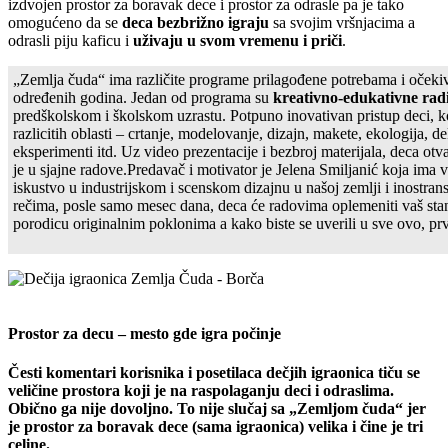
izdvojen prostor za boravak dece i prostor za odrasle pa je tako
omogućeno da se
deca bezbrižno igraju
sa svojim vršnjacima a
odrasli piju kaficu i
uživaju u svom vremenu i priči
.
„Zemlja čuda“ ima različite programe prilagođene potrebama i očeki
određenih godina. Jedan od programa su
kreativno-edukativne rad
predškolskom i školskom uzrastu. Potpuno inovativan pristup deci, ko
razlicitih oblasti – crtanje, modelovanje, dizajn, makete, ekologija, de
eksperimenti itd. Uz video prezentacije i bezbroj materijala, deca otv
je u sjajne radove.Predavač i motivator je Jelena Smiljanić koja ima 
iskustvo u industrijskom i scenskom dizajnu u našoj zemlji i inostra
rečima, posle samo mesec dana, deca će radovima oplemeniti vaš stan
porodicu originalnim poklonima a kako biste se uverili u sve ovo, prv
Prostor za decu – mesto gde igra počinje
Česti komentari korisnika i posetilaca dečjih igraonica tiču se
veličine prostora koji je na raspolaganju deci i odraslima.
Obično ga nije dovoljno. To nije slučaj sa „Zemljom čuda“ jer
je prostor za boravak dece (sama igraonica) velika i čine je tri
celine.