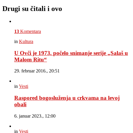
Drugi su čitali i ovo
13
Komentara
in
Kultura
U Ovči je 1973. počelo snimanje serije „Salaš u
Malom Ritu“
29. februar 2016., 20:51
in
Vesti
Raspored bogosluženja u crkvama na levoj
obali
6. januar 2023., 12:00
in
Vesti