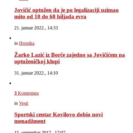
Jovičić optužen da je po legalizaciji uzimao
mito od 10 do 60 hiljada evra
21. januar 2022., 14:33
in
Hronika
Žarko Lazić iz Borče zajedno sa Jovičićem na
optuženičkoj klupi
31. januar 2022., 14:10
3
Komentara
in
Vesti
Sportski centar Kovilovo dobio novi
menadžment
15. septembar 2017., 17:07