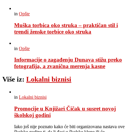
in
Opšte
Muška torbica oko struka – praktičan stil i
trendi ženske torbice oko struka
in
Opšte
Informacije o zagađenju Dunava stižu preko
fotografija, a zvanična merenja kasne
Više iz:
Lokalni biznisi
in
Lokalni biznisi
Promocije u Knjižari Čičak u susret novoj
školskoj godini
Iako još nije poznato kako će biti organizovana nastava ove
školske godine tj. da li đaci u školske klupe ili će