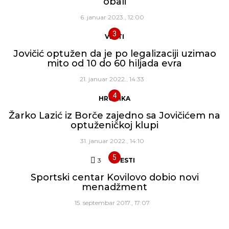
obali
6. januar 2023., 12:00
VESTI
Jovičić optužen da je po legalizaciji uzimao
mito od 10 do 60 hiljada evra
21. januar 2022., 14:33
HRONIKA
Žarko Lazić iz Borče zajedno sa Jovičićem na
optuženičkoj klupi
31. januar 2022., 14:10
3
Komentara
VESTI
Sportski centar Kovilovo dobio novi
menadžment
15. septembar 2017., 17:07