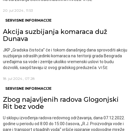
20. jul 2024., 11:53
SERVISNE INFORMACIJE
Akcija suzbijanja komaraca duž
Dunava
JKP „Gradska čistoća” će i tokom današnjeg dana sprovoditi akciju
suzbijanja odraslih jedinki komaraca na teritoriji grada Beograda
uređajima sa vode i zemlje ukoliko vremenski uslovi to budu
dozvolili, saopštavaju iz ovog gradskog preduzeća.
VIŠE
18. jul 2024., 07:28
SERVISNE INFORMACIJE
Zbog najavljenih radova Glogonjski
Rit bez vode
U sklopu izvođenja radova redovnog održavanja, dana 07.12.2022.
godine u periodu od 8:00 do 15:00 časova, „R.J. Proizvodnja vode i
pare i transport otpadnih voda“ vršiće ispiranje vodovodne mreže