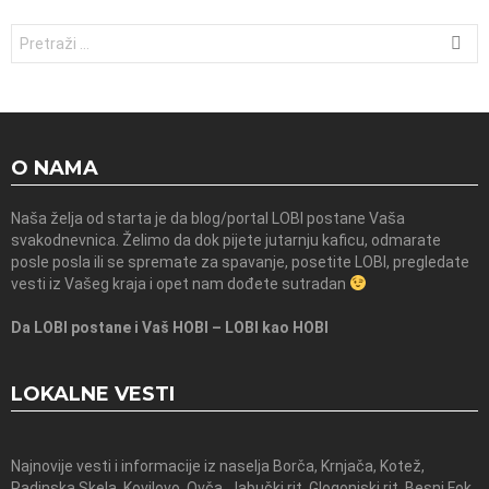
Traži:
O NAMA
Naša želja od starta je da blog/portal LOBI postane Vaša
svakodnevnica. Želimo da dok pijete jutarnju kaficu, odmarate
posle posla ili se spremate za spavanje, posetite LOBI, pregledate
vesti iz Vašeg kraja i opet nam dođete sutradan
Da LOBI postane i Vaš HOBI – LOBI kao HOBI
LOKALNE VESTI
Najnovije vesti i informacije iz naselja Borča, Krnjača, Kotež,
Padinska Skela, Kovilovo, Ovča, Jabučki rit, Glogonjski rit, Besni Fok,