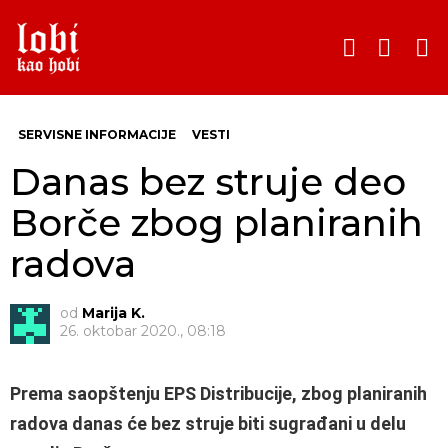
PRETRA
SWITCH
SKIN
Menu
SERVISNE INFORMACIJE
VESTI
Danas bez struje deo
Borče zbog planiranih
radova
od
Marija K.
26. oktobar 2020., 08:18
Prema saopštenju EPS Distribucije, zbog planiranih
radova danas će bez struje biti sugrađani u delu