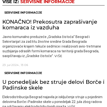
VIŠE IZ:
SERVISNE INFORMACIJE
SERVISNE INFORMACIJE
KONAČNO! Prekosutra zaprašivanje
komaraca iz vazduha
Javno komunalno preduzeće „Gradska čistoća” Beograd i
Sekretarijat za zaštitu životne sredine Grada Beograda
organizovaće krajem tekuće sedmice i realizovati avio-tretmane
suzbijanja odraslih formi komaraca na teritoriji grada Beograda,
saopštavaju iz „Gradske čistoće”.
VIŠE
23. jul 2024., 13:06
SERVISNE INFORMACIJE
U ponedeljak bez struje delovi Borče i
Padinske skele
Elekrodistribucija Beograd najavila je isključenje struje u pojedinim
delovima Borče i Padinske skele u ponedeljak 22. jula zbog radova
na održavanju elektrodistributivnih mreža.
VIŠE