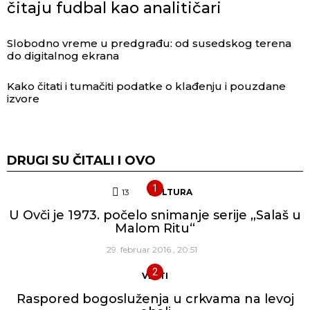
čitaju fudbal kao analitičari
Slobodno vreme u predgrađu: od susedskog terena
do digitalnog ekrana
Kako čitati i tumačiti podatke o klađenju i pouzdane
izvore
DRUGI SU ČITALI I OVO
13
Komentara
KULTURA
U Ovči je 1973. počelo snimanje serije „Salaš u
Malom Ritu“
29. februar 2016., 20:51
VESTI
Raspored bogosluženja u crkvama na levoj