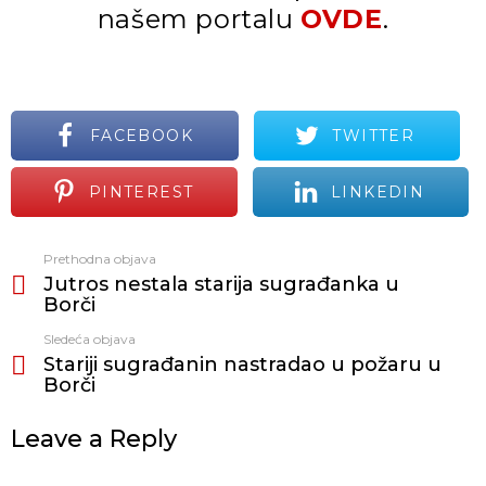
našem portalu
OVDE
.
FACEBOOK
TWITTER
PINTEREST
LINKEDIN
Prethodna objava
Vidi
Jutros nestala starija sugrađanka u
još
Borči
Sledeća objava
Stariji sugrađanin nastradao u požaru u
Borči
Leave a Reply