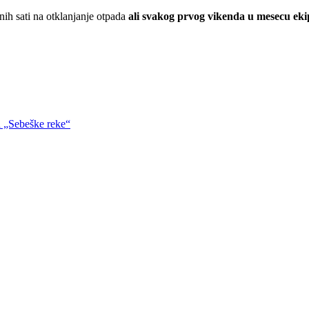
ih sati na otklanjanje otpada
ali svakog prvog vikenda u mesecu ek
 „Sebeške reke“