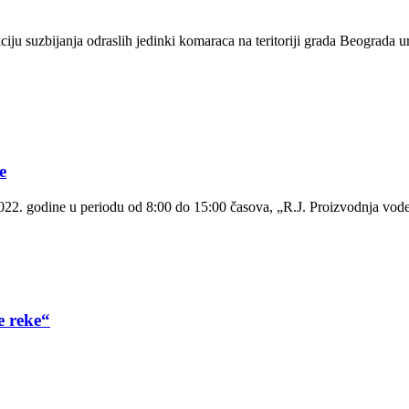
ju suzbijanja odraslih jedinki komaraca na teritoriji grada Beograda u
e
2. godine u periodu od 8:00 do 15:00 časova, „R.J. Proizvodnja vode i
e reke“