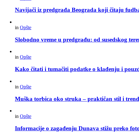
Navijači iz predgrađa Beograda koji čitaju fudba
in
Opšte
Slobodno vreme u predgrađu: od susedskog tere
in
Opšte
Kako čitati i tumačiti podatke o klađenju i pouz
in
Opšte
Muška torbica oko struka – praktičan stil i trend
in
Opšte
Informacije o zagađenju Dunava stižu preko foto