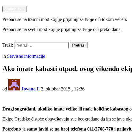
Switch skin
Prebaci se na tramni mod koji je prijatniji za tvoje oči tokom večeri.
Prebaci se na svetli mod koji je prijatniji za tvoje oči preko dana.
Pretraži
Traži:
Pretraži
Menu
in
Servisne informacije
Ako imate kabasti otpad, ovog vikenda eki
od
Jovana I.
2. oktobar 2015., 12:36
Dragi sugrađani, ukoliko imate velike ili male količine kabastog o
Ekipe Gradske čistoće obaveštavaju sve beograđane da im se jave uko
Potrebno je samo javiti se na broj telefona 011/2768-770 i prijavi