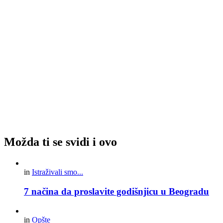
Možda ti se svidi i ovo
in
Istraživali smo...
7 načina da proslavite godišnjicu u Beogradu
in
Opšte