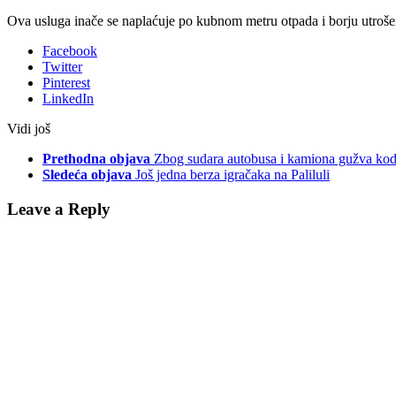
Ova usluga inače se naplaćuje po kubnom metru otpada i borju utrošen
Facebook
Twitter
Pinterest
LinkedIn
Vidi još
Prethodna objava
Zbog sudara autobusa i kamiona gužva kod
Sledeća objava
Još jedna berza igračaka na Paliluli
Leave a Reply