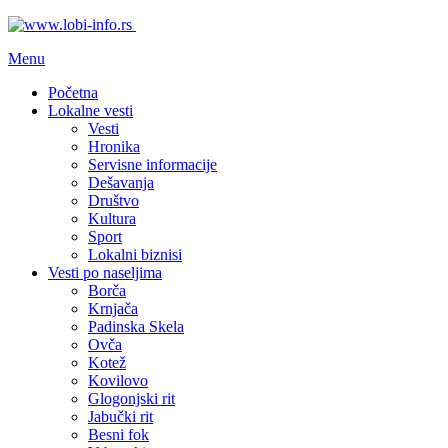
Menu
Početna
Lokalne vesti
Vesti
Hronika
Servisne informacije
Dešavanja
Društvo
Kultura
Sport
Lokalni biznisi
Vesti po naseljima
Borča
Krnjača
Padinska Skela
Ovča
Kotež
Kovilovo
Glogonjski rit
Jabučki rit
Besni fok