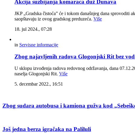
Akcija suzbijanja komaraca duž Dunava
JKP „Gradska čistoća” će i tokom današnjeg dana sprovoditi akci
saopštavaju iz ovog gradskog preduzeća.
Više
18. jul 2024., 07:28
in
Servisne informacije
Zbog najavljenih radova Glogonjski Rit bez vod
U sklopu izvođenja radova redovnog održavanja, dana 07.12.202
naselja Glogonjski Rit.
Više
5. decembar 2022., 16:51
Zbog sudara autobusa i kamiona gužva kod „Sebešk
Još jedna berza igračaka na Paliluli