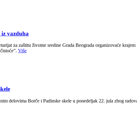
iz vazduha
ijat za zaštitu životne sredine Grada Beograda organizovaće krajem te
 čistoće”.
Više
skele
edinim delovima Borče i Padinske skele u ponedeljak 22. jula zbog radov