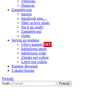
Vrbovski
Dunavac
Zanimljivosti
Istorija
Istraživali smo…
Slike sa leve obale
Da li ste znali?
Zanimljivosti
Opšte
Servisi za građane
Uživo kamere
HIT
Isključenja struje
Isključenja vode
Zimski red vožnje
Letnji red vožnje
Kamere Beograd
Lokalni biznisi
Pretraži
Traži:
Pretraži