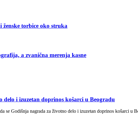
i ženske torbice oko struka
grafija, a zvanična merenja kasne
o delo i izuzetan doprinos košarci u Beogradu
a se Godišnja nagrada za životno delo i izuzetan doprinos košarci u 