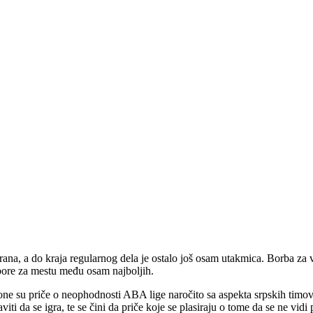
na, a do kraja regularnog dela je ostalo još osam utakmica. Borba za vrh
izbore za mestu među osam najboljih.
ne su priče o neophodnosti ABA lige naročito sa aspekta srpskih timova. I
aviti da se igra, te se čini da priče koje se plasiraju o tome da se ne vi