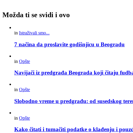
Možda ti se svidi i ovo
in
Istraživali smo...
7 načina da proslavite godišnjicu u Beogradu
in
Opšte
Navijači iz predgrađa Beograda koji čitaju fudba
in
Opšte
Slobodno vreme u predgrađu: od susedskog tere
in
Opšte
Kako čitati i tumačiti podatke o klađenju i pouz