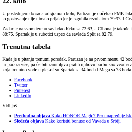
22. kolo
U poslednjem do sada odigranom kolu, Partizan je dočekao FMP. Iako s
to gostovanje nije nimalo prijalo jer je izgubila rezultatom 79:93. I C
Zadar je na svom terenu savladao Krku sa 72:63, a Cibona je takođe 
88:75. Spartak je u subotici uspeo da savlada Split sa 82:79.
Trenutna tabela
Kada je u pitanju trenutni poredak, Partizan je na prvom mestu 42 bo
tri poraza više, pa će biti zanimljivo pratiti njihovu borbu kao veo
koja trenutno vode u plej-of su Spartak sa 34 boda i Mega sa 33 boda. 
Facebook
Twitter
Pinterest
LinkedIn
Vidi još
Prethodna objava
Kako HONOR Magic7 Pro unapređuje iskus
Sledeća objava
Kako koristiti bonuse od Vavada u Srbiji