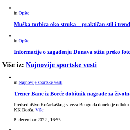
in
Opšte
Muška torbica oko struka – praktičan stil i trend
in
Opšte
Informacije o zagađenju Dunava stižu preko foto
Više iz:
Najnovije sportske vesti
in
Najnovije sportske vesti
Trener Bane iz Borče dobitnik nagrade za životn
Predsedništvo Košarkaškog saveza Beograda donelo je odluku d
KK Borča.
Više
8. decembar 2022., 16:55