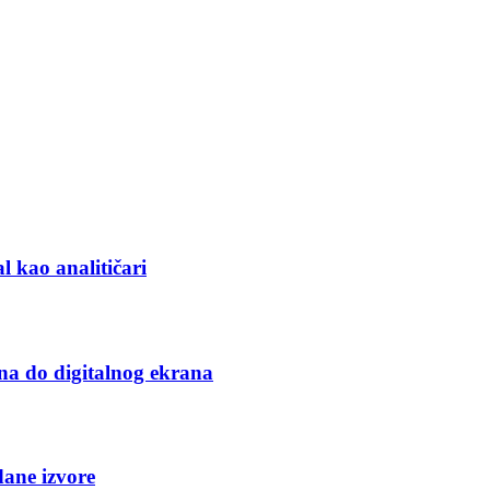
l kao analitičari
na do digitalnog ekrana
dane izvore