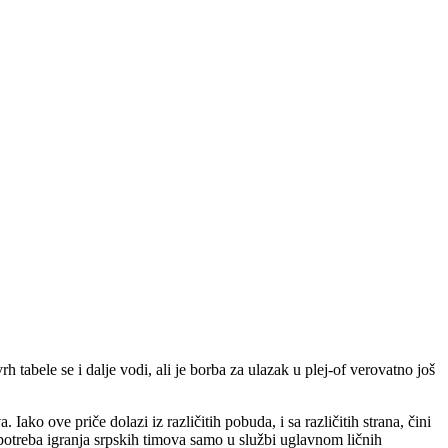
 tabele se i dalje vodi, ali je borba za ulazak u plej-of verovatno još
ako ove priče dolazi iz različitih pobuda, i sa različitih strana, čini
di potreba igranja srpskih timova samo u službi uglavnom ličnih