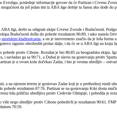
 u Evroligu, poslednje informacije govore da će Partizan i Crvena Zvezda
 mogućnost da još jedan tim iz ABA lige dobije tu šansu ako dođe do pr
u ABA ligi, derbi su odigrale ekipe Crvene Zvezde i Budućnosti. Podgori
e ekipa Budućnosti došla do pobede rezultatom 96:89, i tako nanela četv
a
sportskim kladionicama
, a on je istovremeno značio da je loša forma 
otovo sigurno obezbediti prolaz dalje, i da će se u ABA ligi na kraju lig
pobede protiv Cibone. Rezultat je bio 86:85 za beogradsku ekipu. Igo
a, i savladao ga sa 90:71, a Dubai je slavio na gostovanju protiv Spar
Partizan je u ovom kolu dočekao Zadar, i bio je veoma ubedljiv – ostva
i, a na njenom terenu je gostovao Zadar koji je u prethodnoj rundi ube
ne do pobede rezultatom 87:76. Partizan se na gostovanju Krki dosta muči
renu bila prilično ubedljiva protiv Cedevite Olimpije, i pobedila je rez
o više nego ubedljiv protiv Cibone pobedivši je rezultatom 90:61. FMP
ultatom 70:59.