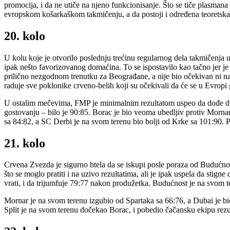
promocija, i da ne utiče na njeno funkcionisanje. Što se tiče plasmana
evropskom košarkaškom takmičenju, a da postoji i određena teoretska
20. kolo
U kolu koje je otvorilo poslednju trećinu regularnog dela takmičenja 
ipak nešto favorizovanog domaćina. To se ispostavilo kao tačno jer j
prilično nezgodnom trenutku za Beograđane, a nije bio očekivan ni n
raduje sve poklonike crveno-belih koji su očekivali da će se u Evropi g
U ostalim mečevima, FMP je minimalnim rezultatom uspeo da dođe do 
gostovanju – bilo je 90:85. Borac je bio veoma ubedljiv protiv Mornar
sa 84:82, a SC Derbi je na svom terenu bio bolji od Krke sa 101:90. 
21. kolo
Crvena Zvezda je sigurno htela da se iskupi posle poraza od Budućnost
što se moglo pratiti i na uzivo rezultatima, ali je ipak uspela da stig
vrati, i da trijumfuje 79:77 nakon produžetka. Budućnost je na svom te
Mornar je na svom terenu izgubio od Spartaka sa 66:76, a Dubai je bi
Split je na svom terenu dočekao Borac, i pobedio čačansku ekipu rez