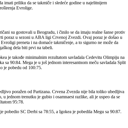
 imati priliku da se takmiče i sledeće godine u najelitnijem
oširenja Evrolige.
čani su gostovali u Beogradu, i činilo se da imaju realne šanse protiv
rti poraz u sezoni u ABA ligi Crvenoj Zvezdi. Ovaj poraz je došao u
u Evroligi preneta i na domaće takmičenje, a to sigurno ne može da
aškog dela biti prvi na tabeli.
kea je takođe minimalnim rezultatom savladala Cedevitu Olimpiju na
taka sa 90:84. Mega je u još jednom interesantnom meču savladala Split
rio je pobedu od 100:75.
dljivo poražen od Partizana. Crvena Zvezda nije bila toliko ubedljiva
o, u jednom trenutku je gubio i osamnaest razlike, ali je uspeo da se
ultatom 95:78.
 je pobedio SC Derbi sa 78:55, a Igokea je pobedila Megu sa 90:87.