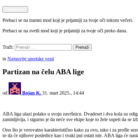
Switch skin
Prebaci se na tramni mod koji je prijatniji za tvoje oči tokom večeri.
Prebaci se na svetli mod koji je prijatniji za tvoje oči preko dana.
Pretraži
Traži:
Pretraži
Menu
in
Najnovije sportske vesti
Partizan na čelu ABA lige
od
Bojan K.
31. mart 2025., 14:44
ABA liga ulazi polako u svoju završnicu. Dvadeset i dva kola su odigra
zanimljivija, i sigurno je da neće sve ekipe koje to žele uspeti da se 
Ono što je verovatno karakteristično kako za ovu, tako i za prošle sezo
se da će njihove posledice kao i svaki put ostati iste. ABA liga će nast