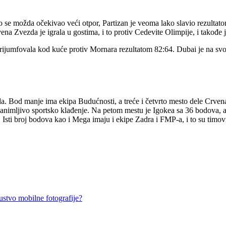
e možda očekivao veći otpor, Partizan je veoma lako slavio rezultatom 
rvena Zvezda je igrala u gostima, i to protiv Cedevite Olimpije, i takođe
trijumfovala kod kuće protiv Mornara rezultatom 82:64. Dubai je na sv
da. Bod manje ima ekipa Budućnosti, a treće i četvrto mesto dele Crve
ma zanimljivo sportsko klađenje. Na petom mestu je Igokea sa 36 bodova
Isti broj bodova kao i Mega imaju i ekipe Zadra i FMP-a, i to su timovi 
tvo mobilne fotografije?