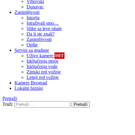
Vrbovski
Dunavac
Zanimljivosti
Istorija
Istraživali smo…
Slike sa leve obale
Da li ste znali?
Zanimljivosti
Opšte
Servisi za građane
Uživo kamere
HIT
Isključenja struje
Isključenja vode
Zimski red vožnje
Letnji red vožnje
Kamere Beograd
Lokalni biznisi
Pretraži
Traži:
Pretraži