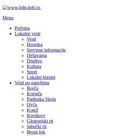
Menu
Početna
Lokalne vesti
Vesti
Hronika
Servisne informacije
Dešavanja
Društvo
Kultura
Sport
Lokalni biznisi
Vesti po naseljima
Borča
Krnjača
Padinska Skela
Ovča
Kotež
Kovilovo
Glogonjski rit
Jabučki rit
Besni fok