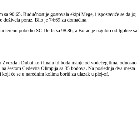
sa 90:65. Budućnost je gostovala ekipi Mege, i ispostaviće se da joj
 je doživela poraz. Bilo je 74:69 za domaćina.
om terenu pobedio SC Derbi sa 98:86, a Borac je izgubio od Igokee sa
na Zvezda i Dubai koji imaju tri boda manje od vodećeg tima, odnosno
, a na šestom Cedevita Olimpija sa 35 bodova. Na poslednja dva mesta
koji će se u narednim kolima boriti za ulazak u plej-of.