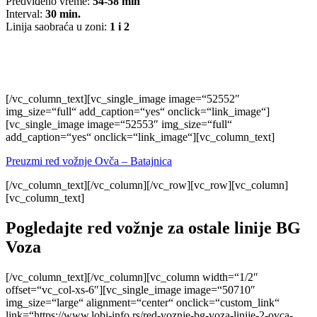
Predviđeno vreme:
54-58 min
Interval:
30 min.
Linija saobraća u zoni:
1 i 2
[/vc_column_text][vc_single_image image=“52552″
img_size=“full“ add_caption=“yes“ onclick=“link_image“]
[vc_single_image image=“52553″ img_size=“full“
add_caption=“yes“ onclick=“link_image“][vc_column_text]
Preuzmi red vožnje Ovča – Batajnica
[/vc_column_text][/vc_column][/vc_row][vc_row][vc_column]
[vc_column_text]
Pogledajte red vožnje za ostale linije BG
Voza
[/vc_column_text][/vc_column][vc_column width=“1/2″
offset=“vc_col-xs-6″][vc_single_image image=“50710″
img_size=“large“ alignment=“center“ onclick=“custom_link“
link=“https://www.lobi-info.rs/red-voznje-bg-voza-linije-2-ovca-