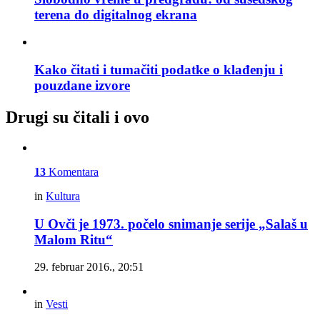
terena do digitalnog ekrana
Kako čitati i tumačiti podatke o klađenju i
pouzdane izvore
Drugi su čitali i ovo
13
Komentara
in
Kultura
U Ovči je 1973. počelo snimanje serije „Salaš u
Malom Ritu“
29. februar 2016., 20:51
in
Vesti