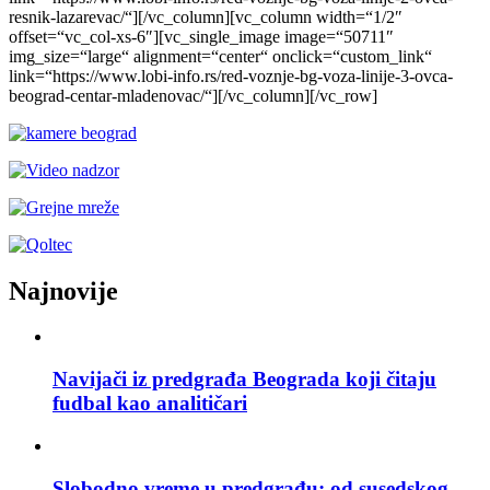
resnik-lazarevac/“][/vc_column][vc_column width=“1/2″
offset=“vc_col-xs-6″][vc_single_image image=“50711″
img_size=“large“ alignment=“center“ onclick=“custom_link“
link=“https://www.lobi-info.rs/red-voznje-bg-voza-linije-3-ovca-
beograd-centar-mladenovac/“][/vc_column][/vc_row]
Najnovije
Navijači iz predgrađa Beograda koji čitaju
fudbal kao analitičari
Slobodno vreme u predgrađu: od susedskog