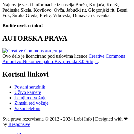
Najnovije vesti i informacije iz naselja Borča, Krnjača, Kotež,
Padinska Skela, Kovilovo, Ovča, Jabučki rit, Glogonjski rit, Besni
Fok, Široka Greda, Preliv, Vrbovski, Dunavac i Crvenka.
Budite uvek u toku!
AUTORSKA PRAVA
Ovo delo je licencirano pod uslovima licence
Creative Commons
Autorstvo-Nekomercijalno-Bez prerada 3.0 Srbija.
.
Korisni linkovi
Postani saradnik
Uživo kamere
Letnji red vožnje
Zimski red vožnje
Važni telefoni
Sva prava rezervisana © 2012 - 2024 Lobi Info | Designed with ❤
by
Responsive