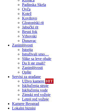
Krnjača
Padinska Skela
Ovča
Kotež
Kovilovo
Glogonjski rit
Jabučki rit
Besni fok
Vrbovski
Dunavac
Zanimljivosti
Istorija
Istraživali smo…
Slike sa leve obale
Da li ste znali?
Zanimljivosti
Opšte
Servisi za građane
Uživo kamere
HIT
Isključenja struje
Isključenja vode
Zimski red vožnje
Letnji red vožnje
Kamere Beograd
Lokalni biznisi