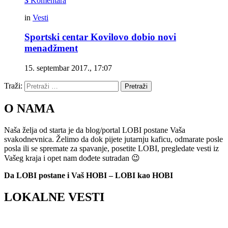
3
Komentara
in
Vesti
Sportski centar Kovilovo dobio novi
menadžment
15. septembar 2017., 17:07
Traži:
Pretraži
O NAMA
Naša želja od starta je da blog/portal LOBI postane Vaša
svakodnevnica. Želimo da dok pijete jutarnju kaficu, odmarate posle
posla ili se spremate za spavanje, posetite LOBI, pregledate vesti iz
Vašeg kraja i opet nam dođete sutradan 😉
Da LOBI postane i Vaš HOBI – LOBI kao HOBI
LOKALNE VESTI