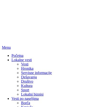
Menu
Početna
Lokalne vesti
Vesti
Hronika
Servisne informacije
Dešavanja
Društvo
Kultura
Sport
Lokalni biznisi
Vesti po naseljima
Borča