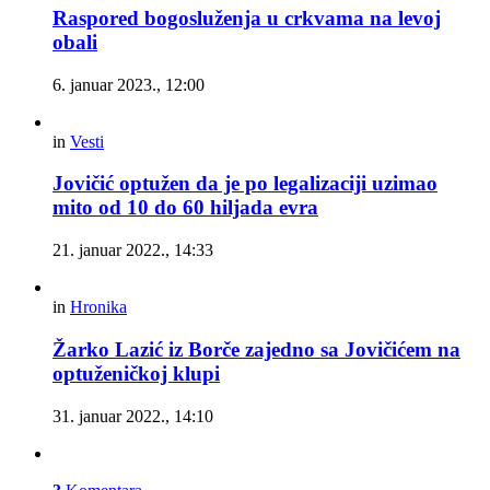
Raspored bogosluženja u crkvama na levoj
obali
6. januar 2023., 12:00
in
Vesti
Jovičić optužen da je po legalizaciji uzimao
mito od 10 do 60 hiljada evra
21. januar 2022., 14:33
in
Hronika
Žarko Lazić iz Borče zajedno sa Jovičićem na
optuženičkoj klupi
31. januar 2022., 14:10