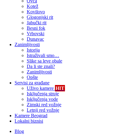
Ovča
Kotež
Kovilovo
Glogonjski rit
Jabučki rit
Besni fok
Vrbovski
Dunavac
Zanimljivosti
Istorija
Istraživali smo…
Slike sa leve obale
Da li ste znali?
Zanimljivosti
Opšte
Servisi za građane
Uživo kamere
HIT
Isključenja struje
Isključenja vode
Zimski red vožnje
Letnji red vožnje
Kamere Beograd
Lokalni biznisi
Blog