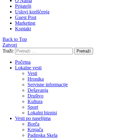
O Nama
Prijatelji
Uslovi korišćenja
Guest Post
Marketing
Kontakt
Back to Top
Zatvori
Traži:
Pretraži
Početna
Lokalne vesti
Vesti
Hronika
Servisne informacije
Dešavanja
Društvo
Kultura
Sport
Lokalni biznisi
Vesti po naseljima
Borča
Krnjača
Padinska Skela