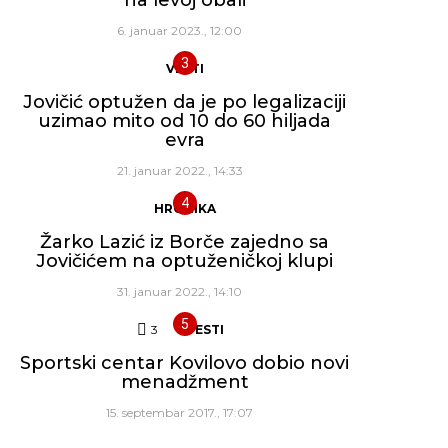
6. januar 2023., 12:00
VESTI
Jovičić optužen da je po legalizaciji
uzimao mito od 10 do 60 hiljada
evra
21. januar 2022., 14:33
HRONIKA
Žarko Lazić iz Borče zajedno sa
Jovičićem na optuženičkoj klupi
31. januar 2022., 14:10
3
Komentara
VESTI
Sportski centar Kovilovo dobio novi
menadžment
15. septembar 2017., 17:07