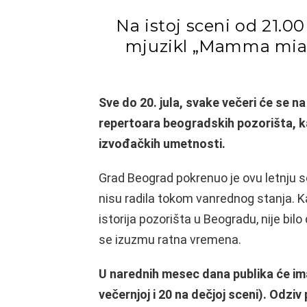
Na istoj sceni od 21.00
mjuzikl „Mamma mia“
Sve do 20. jula, svake večeri će se na
repertoara beogradskih pozorišta, ka
izvođačkih umetnosti.
Grad Beograd pokrenuo je ovu letnju 
nisu radila tokom vanrednog stanja. Ka
istorija pozorišta u Beogradu, nije bil
se izuzmu ratna vremena.
U narednih mesec dana publika će ima
večernjoj i 20 na dečjoj sceni). Odziv