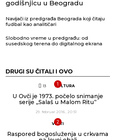
godišnjicu u Beogradu
Navijači iz predgrađa Beograda koji čitaju
fudbal kao analitičari
Slobodno vreme u predgrađu: od
susedskog terena do digitalnog ekrana
DRUGI SU ČITALI I OVO
13
Komentara
KULTURA
U Ovči je 1973. počelo snimanje
serije „Salaš u Malom Ritu“
29. februar 2016., 20:51
VESTI
Raspored bogosluženja u crkvama
na levoj obali