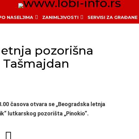
 PO NASELJIMA
ZANIMLJIVOSTI
SERVISI ZA GRAĐANE
letnja pozorišna
u Tašmajdan
8.00 časova otvara se „Beogradska letnja
k“ lutkarskog pozorišta „Pinokio“.