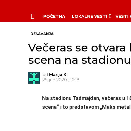
POČETNA
LOKALNE VESTI
VESTI
Menu
DEŠAVANJA
Večeras se otvara 
scena na stadion
od
Marija K.
25. jun 2020., 16:18
Na stadionu Tašmajdan, večeras u 1
scena“ i to predstavom „Maks metali