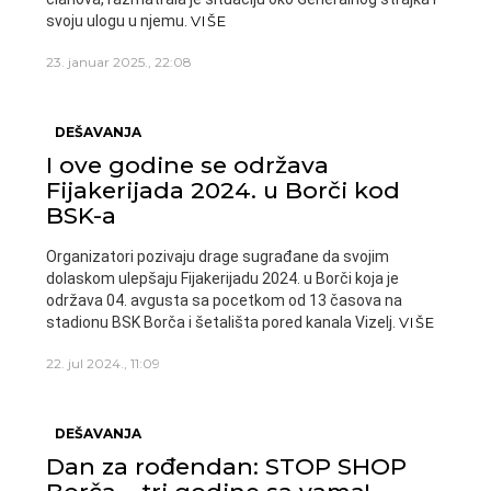
svoju ulogu u njemu.
VIŠE
23. januar 2025., 22:08
DEŠAVANJA
I ove godine se održava
Fijakerijada 2024. u Borči kod
BSK-a
Organizatori pozivaju drage sugrađane da svojim
dolaskom ulepšaju Fijakerijadu 2024. u Borči koja je
održava 04. avgusta sa pocetkom od 13 časova na
stadionu BSK Borča i šetališta pored kanala Vizelj.
VIŠE
22. jul 2024., 11:09
DEŠAVANJA
Dan za rođendan: STOP SHOP