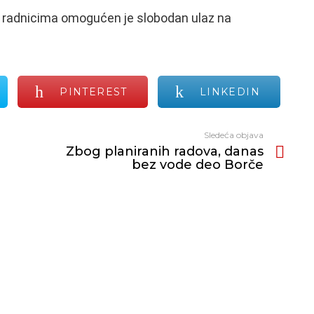
m radnicima omogućen je slobodan ulaz na
PINTEREST
LINKEDIN
Sledeća objava
Zbog planiranih radova, danas
bez vode deo Borče