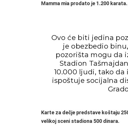
Mamma mia prodato je 1.200 karata.
Ovo će biti jedina poz
je obezbedio binu
pozorišta mogu da i
Stadion Tašmajdan 
10.000 ljudi, tako d
ispoštuje socijalna d
Grado
Karte za dečje predstave koštaju 250
velikoj sceni stadiona 500 dinara.