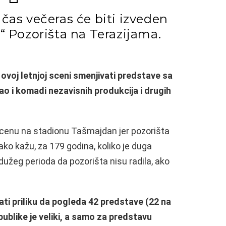
 čas večeras će biti izveden
 Pozorišta na Terazijama.
 ovoj letnjoj sceni smenjivati predstave sa
o i komadi nezavisnih produkcija i drugih
scenu na stadionu Tašmajdan jer pozorišta
ko kažu, za 179 godina, koliko je duga
o dužeg perioda da pozorišta nisu radila, ako
ti priliku da pogleda 42 predstave (22 na
 publike je veliki, a samo za predstavu