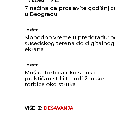
ISTRAŽIVALI SMO...
7 načina da proslavite godišnjic
u Beogradu
OPŠTE
Slobodno vreme u predgrađu: o
susedskog terena do digitalnog
ekrana
OPŠTE
Muška torbica oko struka –
praktičan stil i trendi ženske
torbice oko struka
VIŠE IZ:
DEŠAVANJA