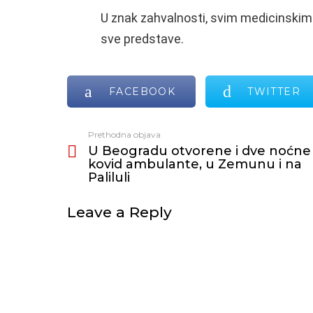
U znak zahvalnosti, svim medicinski
sve predstave.
FACEBOOK
TWITTER
Prethodna objava
Vidi
U Beogradu otvorene i dve noćne
još
kovid ambulante, u Zemunu i na
Paliluli
Leave a Reply