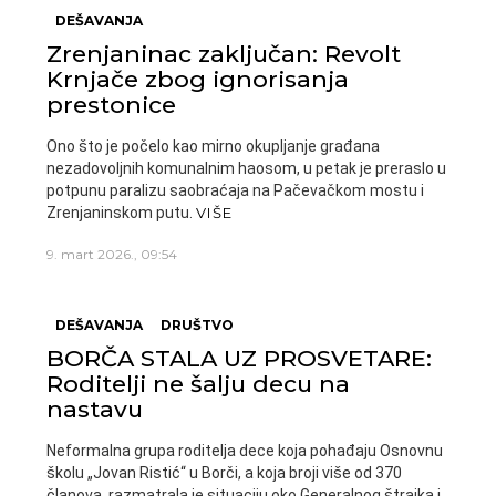
DEŠAVANJA
Zrenjaninac zaključan: Revolt
Krnjače zbog ignorisanja
prestonice
Ono što je počelo kao mirno okupljanje građana
nezadovoljnih komunalnim haosom, u petak je preraslo u
potpunu paralizu saobraćaja na Pačevačkom mostu i
Zrenjaninskom putu.
VIŠE
9. mart 2026., 09:54
DEŠAVANJA
DRUŠTVO
BORČA STALA UZ PROSVETARE:
Roditelji ne šalju decu na
nastavu
Neformalna grupa roditelja dece koja pohađaju Osnovnu
školu „Jovan Ristić“ u Borči, a koja broji više od 370
članova, razmatrala je situaciju oko Generalnog štrajka i