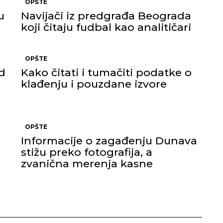
OPŠTE
u
Navijači iz predgrađa Beograda
koji čitaju fudbal kao analitičari
OPŠTE
d
Kako čitati i tumačiti podatke o
klađenju i pouzdane izvore
OPŠTE
Informacije o zagađenju Dunava
stižu preko fotografija, a
zvanična merenja kasne