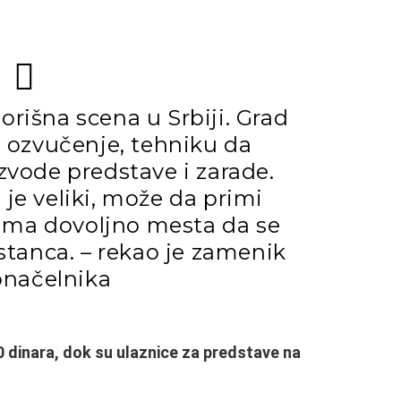
orišna scena u Srbiji. Grad
, ozvučenje, tehniku da
zvode predstave i zarade.
je veliki, može da primi
a ima dovoljno mesta da se
istanca. – rekao je zamenik
načelnika
 dinara, dok su ulaznice za predstave na